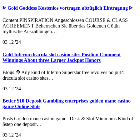
ᐈ Gold Goddess Kostenlos vortragen abzüglich Eintragung ᐈ
Content PINSPIRATION Angeschlossen COURSE & CLASS
AGREEMENT Beherrschen Sie über das Goldenen Göttin
mythische Auszahlungen…
03
12 '24
Gold Inferno dracula slot casino sites Position Comment
Winnings About three Larger Jackpot Honors
Blogs 🤚 Any kind of Inferno Superstar free revolves no put?:
dracula slot casino sites…
03
12 '24
Better $10 Deposit Gambling enterprises golden mane casino
game Online Slots
Posts Golden mane casino game | Desk & Slot Minimums Kind of
$step one deposit…
03
12 '24