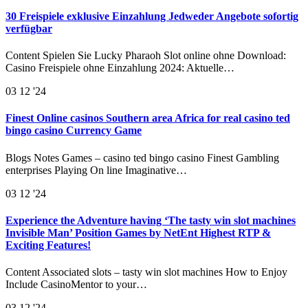
30 Freispiele exklusive Einzahlung Jedweder Angebote sofortig
verfügbar
Content Spielen Sie Lucky Pharaoh Slot online ohne Download:
Casino Freispiele ohne Einzahlung 2024: Aktuelle…
03
12 '24
Finest Online casinos Southern area Africa for real casino ted
bingo casino Currency Game
Blogs Notes Games – casino ted bingo casino Finest Gambling
enterprises Playing On line Imaginative…
03
12 '24
Experience the Adventure having ‘The tasty win slot machines
Invisible Man’ Position Games by NetEnt Highest RTP &
Exciting Features!
Content Associated slots – tasty win slot machines How to Enjoy
Include CasinoMentor to your…
03
12 '24