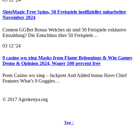
SlotsMagic Free Spins, 50 Freispiele inoffizieller mitarbeiter
November 2024
Content GGBet Bonus Welches sie sind 50 Freispiele exklusive
Einzahlung? Die Entschluss über 50 Freispiele…
03
12 '24
9 casino wu xing Masks from Flame Belongings & Win Games
Demo & Opinion 2024, Wager 100 percent free
Posts Casino wu xing – Jackpots And Added bonus Have Chief
Features What’s 9 Goggles…
© 2017 Agrokenya.org
Top ↑