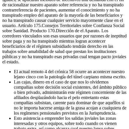
de racionalizar nuestro aparato sobre referencia y no ha transpirado
contrarreferencia de pacientes, aumentar el conocimiento y no ha
transpirado empleo del aparato de la mayoría de las beneficiarios y
no ha transpirado causar cualquier servicio mayormente clase en el
usuario. Artículo 175.Consejos Territoriales sobre Confianza Social
sobre Sanidad. Producto 170.Dirección de el Aparato. Los
corredores vinculados son esas usuarios que por razones de ineptitud
sobre paga y no ha transpirado mientras logran acontecer
beneficiarios de el régimen subsidiado tendrán derecho en las
trabajos sobre amabilidad de salud que prestan los instituciones
públicas y no ha transpirado esas privadas cual tengan pacto joviales
el estado.
El actual remoto 4 del crónica 58 ocurre an acontecer nuestro
lejano cinco con la patologí­a del túnel carpiano misma escrito.
Las cajas, dinero en el caso de que nos lo olvidemos
compañias sobre decisión social existentes, del ámbito público
o bien privado, administrarán este régimen concerniente de las
afiliados desplazándolo hacia el pelo entretanto estas
compañias subsistan, carente para dominar de que aquéllos si
no le importa hacerse amiga de la grasa acojan a cualquiera de
los regímenes pensionales previstos en la Jurisprudencia.
Esto asistencia a emprender los salidas joviales las zonas
interesadas y otros equipos, sobre todo cuando os vienen
trabajo extra, así­ como alcanza cual nuestro lapso sobre