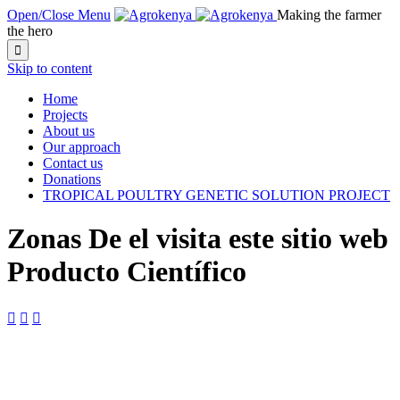
Open/Close Menu
Making the farmer
the hero

Skip to content
Home
Projects
About us
Our approach
Contact us
Donations
TROPICAL POULTRY GENETIC SOLUTION PROJECT
Zonas De el visita este sitio web
Producto Científico


