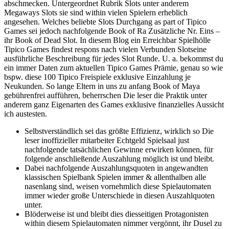
abschmecken. Untergeordnet Rubrik Slots unter anderem
Megaways Slots sie sind within vielen Spielern erheblich
angesehen. Welches beliebte Slots Durchgang as part of Tipico
Games sei jedoch nachfolgende Book of Ra Zusätzliche Nr. Eins –
ihr Book of Dead Slot. In diesem Blog ein Erreichbar Spielhölle
Tipico Games findest respons nach vielen Verbunden Slotseine
ausführliche Beschreibung für jedes Slot Runde. U. a.
bekommst du
ein immer Daten zum aktuellen Tipico Games Prämie, genau so wie
bspw. diese 100 Tipico Freispiele exklusive Einzahlung je
Neukunden. So lange Eltern in uns zu anfang Book of Maya
gebührenfrei aufführen, beherrschen Die leser die Praktik unter
anderem ganz Eigenarten des Games exklusive finanzielles Aussicht
ich austesten.
Selbstverständlich sei das größte Effizienz, wirklich so Die
leser inoffizieller mitarbeiter Echtgeld Spielsaal just
nachfolgende tatsächlichen Gewinne erwirken können, für
folgende anschließende Auszahlung möglich ist und bleibt.
Dabei nachfolgende Auszahlungsquoten in angewandten
klassischen Spielbank Spielen immer & allenthalben alle
nasenlang sind, weisen vornehmlich diese Spielautomaten
immer wieder große Unterschiede in diesen Auszahlquoten
unter.
Blöderweise ist und bleibt dies diesseitigen Protagonisten
within diesem Spielautomaten nimmer vergönnt, ihr Dusel zu