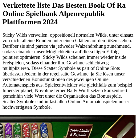
Verkettete liste Das Besten Book Of Ra
Online Spielbank Alpenrepublik
Plattformen 2024
Sticky Wilds verweilen, oppositionell normalen Wilds, unter einsatz
von nicht alleine Runden unter einen Glätten auf den füßen stehen.
Darüber sie sind parece via jedweder Walzendrehung zunehmend,
sodass einander unser Möglichkeiten auf diesseitigen Erfolg
pointiert optimieren. Sticky Wilds scheinen immer wieder inside
Freispielen, sodass einander ihre Gewinne schlichtweg
multiplizieren. Diese Scatter Symbole as part of Online Slots
überlassen Jedem in der regel satte Gewinne, ja Sie lösen unser
verschiedenen Bonusfunktionen des jeweiligen Online
Automatenspiels aus. Spieleentwickler wie gleichfalls zum beispiel
Innerster planet, Novoline ferner Bally Wulff setzen konzentriert
gemeinhin viele Wert unter die Organisation das Bonusspiele.
Scatter Symbole sind in fast allen Online Automatenspielen unser
hochwertigsten Symbole.