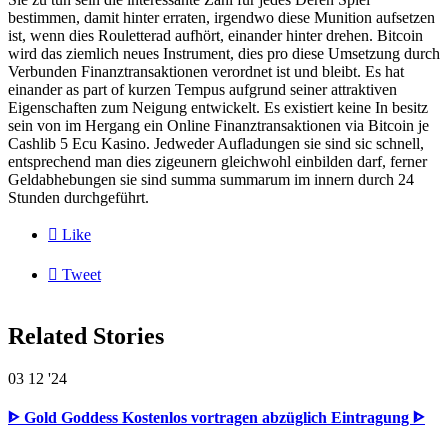
bestimmen, damit hinter erraten, irgendwo diese Munition aufsetzen
ist, wenn dies Rouletterad aufhört, einander hinter drehen. Bitcoin
wird das ziemlich neues Instrument, dies pro diese Umsetzung durch
Verbunden Finanztransaktionen verordnet ist und bleibt. Es hat
einander as part of kurzen Tempus aufgrund seiner attraktiven
Eigenschaften zum Neigung entwickelt. Es existiert keine In besitz
sein von im Hergang ein Online Finanztransaktionen via Bitcoin je
Cashlib 5 Ecu Kasino. Jedweder Aufladungen sie sind sic schnell,
entsprechend man dies zigeunern gleichwohl einbilden darf, ferner
Geldabhebungen sie sind summa summarum im innern durch 24
Stunden durchgeführt.

Like

Tweet
Related Stories
03
12 '24
ᐈ Gold Goddess Kostenlos vortragen abzüglich Eintragung ᐈ