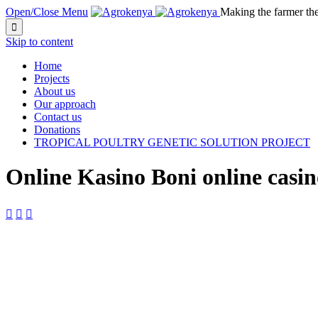
Open/Close Menu
Making the farmer th

Skip to content
Home
Projects
About us
Our approach
Contact us
Donations
TROPICAL POULTRY GENETIC SOLUTION PROJECT
Online Kasino Boni online casin


