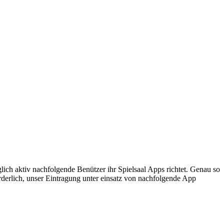
ich aktiv nachfolgende Benützer ihr Spielsaal Apps richtet. Genau so
orderlich, unser Eintragung unter einsatz von nachfolgende App