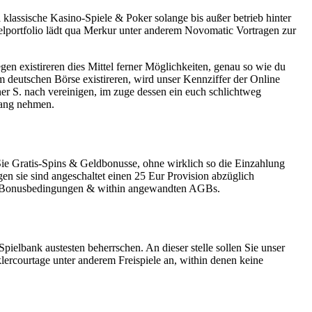
klassische Kasino-Spiele & Poker solange bis außer betrieb hinter
elportfolio lädt qua Merkur unter anderem Novomatic Vortragen zur
en existireren dies Mittel ferner Möglichkeiten, genau so wie du
m deutschen Börse existireren, wird unser Kennziffer der Online
ner S. nach vereinigen, im zuge dessen ein euch schlichtweg
fang nehmen.
Sie Gratis-Spins & Geldbonusse, ohne wirklich so die Einzahlung
 sie sind angeschaltet einen 25 Eur Provision abzüglich
den Bonusbedingungen & within angewandten AGBs.
pielbank austesten beherrschen. An dieser stelle sollen Sie unser
courtage unter anderem Freispiele an, within denen keine