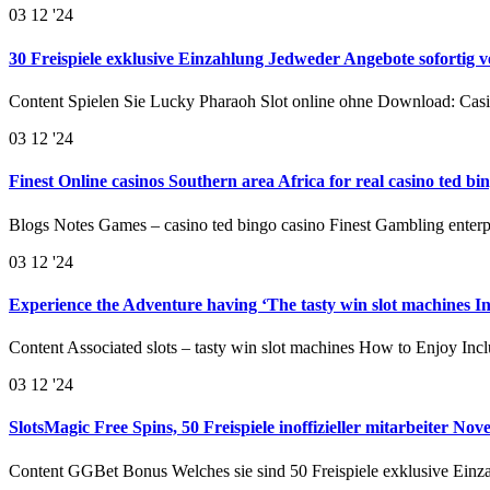
03
12 '24
30 Freispiele exklusive Einzahlung Jedweder Angebote sofortig 
Content Spielen Sie Lucky Pharaoh Slot online ohne Download: Cas
03
12 '24
Finest Online casinos Southern area Africa for real casino ted 
Blogs Notes Games – casino ted bingo casino Finest Gambling enterp
03
12 '24
Experience the Adventure having ‘The tasty win slot machines I
Content Associated slots – tasty win slot machines How to Enjoy In
03
12 '24
SlotsMagic Free Spins, 50 Freispiele inoffizieller mitarbeiter No
Content GGBet Bonus Welches sie sind 50 Freispiele exklusive Einz