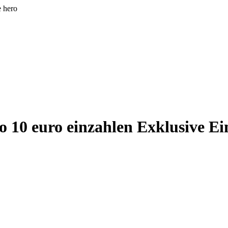
e hero
o 10 euro einzahlen Exklusive E