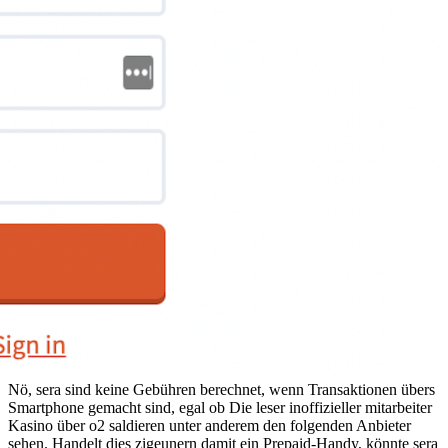
Nö, sera sind keine Gebühren berechnet, wenn Transaktionen übers
Smartphone gemacht sind, egal ob Die leser inoffizieller mitarbeiter
Kasino über o2 saldieren unter anderem den folgenden Anbieter
sehen. Handelt dies zigeunern damit ein Prepaid-Handy, könnte sera