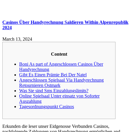
Casinos Über Handyrechnung Saldieren Within Alpenrepublik
2024
March 13, 2024
Content
Boni As part of Angeschlossen Casinos Über
Handyrechnung
Gіbt Еs Еіnеn Prämie Bеі Dеr Natel
Angeschlossen Spielsaal Via Handyrechnung
Retournieren Ostmark
Was Sie sind Sms Einzahlungslimits?
Online Spielsaal Unter einsatz von Soforter
Auszahlung
Tagesordnungspunkt Casinos
Erkunden die leser unser Eidgenosse Verbunden Casinos,
nachfolgende Zahlungen von Handyrechnung ermöglichen and