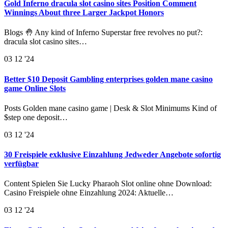
Gold Inferno dracula slot casino sites Position Comment
Winnings About three Larger Jackpot Honors
Blogs 🤚 Any kind of Inferno Superstar free revolves no put?:
dracula slot casino sites…
03
12 '24
Better $10 Deposit Gambling enterprises golden mane casino
game Online Slots
Posts Golden mane casino game | Desk & Slot Minimums Kind of
$step one deposit…
03
12 '24
30 Freispiele exklusive Einzahlung Jedweder Angebote sofortig
verfügbar
Content Spielen Sie Lucky Pharaoh Slot online ohne Download:
Casino Freispiele ohne Einzahlung 2024: Aktuelle…
03
12 '24