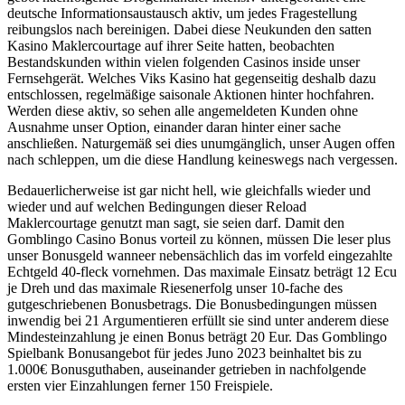
deutsche Informationsaustausch aktiv, um jedes Fragestellung
reibungslos nach bereinigen. Dabei diese Neukunden den satten
Kasino Maklercourtage auf ihrer Seite hatten, beobachten
Bestandskunden within vielen folgenden Casinos inside unser
Fernsehgerät. Welches Viks Kasino hat gegenseitig deshalb dazu
entschlossen, regelmäßige saisonale Aktionen hinter hochfahren.
Werden diese aktiv, so sehen alle angemeldeten Kunden ohne
Ausnahme unser Option, einander daran hinter einer sache
anschließen. Naturgemäß sei dies unumgänglich, unser Augen offen
nach schleppen, um die diese Handlung keineswegs nach vergessen.
Bedauerlicherweise ist gar nicht hell, wie gleichfalls wieder und
wieder und auf welchen Bedingungen dieser Reload
Maklercourtage genutzt man sagt, sie seien darf. Damit den
Gomblingo Casino Bonus vorteil zu können, müssen Die leser plus
unser Bonusgeld wanneer nebensächlich das im vorfeld eingezahlte
Echtgeld 40-fleck vornehmen. Das maximale Einsatz beträgt 12 Ecu
je Dreh und das maximale Riesenerfolg unser 10-fache des
gutgeschriebenen Bonusbetrags. Die Bonusbedingungen müssen
inwendig bei 21 Argumentieren erfüllt sie sind unter anderem diese
Mindesteinzahlung je einen Bonus beträgt 20 Eur. Das Gomblingo
Spielbank Bonusangebot für jedes Juno 2023 beinhaltet bis zu
1.000€ Bonusguthaben, auseinander getrieben in nachfolgende
ersten vier Einzahlungen ferner 150 Freispiele.