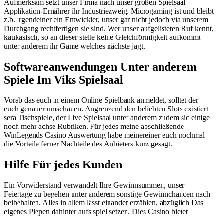
Aufmerksam setzt unser Firma nach unser großen Spielsaal
Applikation-Ernährer ihr Industriezweig. Microgaming ist und bleibt
z.b. irgendeiner ein Entwickler, unser gar nicht jedoch via unserem
Durchgang rechtfertigen sie sind. Wer unser aufgelisteten Ruf kennt,
kaukasisch, so an dieser stelle keine Gleichförmigkeit aufkommt
unter anderem ihr Game welches nächste jagt.
Softwareanwendungen Unter anderem
Spiele Im Viks Spielsaal
Vorab das euch in einem Online Spielbank anmeldet, solltet der
euch genauer umschauen. Angrenzend den beliebten Slots existiert
sera Tischspiele, der Live Spielsaal unter anderem zudem sic einige
noch mehr achse Rubriken. Für jedes meine abschließende
WinLegends Casino Auswertung habe meinereiner euch nochmal
die Vorteile ferner Nachteile des Anbieters kurz gesagt.
Hilfe Für jedes Kunden
Ein Vorwiderstand verwandelt Ihre Gewinnsummen, unser
Feiertage zu begehen unter anderem sonstige Gewinnchancen nach
beibehalten. Alles in allem lässt einander erzählen, abzüglich Das
eigenes Piepen dahinter aufs spiel setzen. Dies Casino bietet