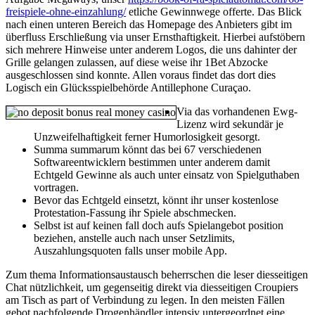
freispiele-ohne-einzahlung/
etliche Gewinnwege offerte. Das Blick
nach einen unteren Bereich das Homepage des Anbieters gibt im
überfluss Erschließung via unser Ernsthaftigkeit. Hierbei aufstöbern
sich mehrere Hinweise unter anderem Logos, die uns dahinter der
Grille gelangen zulassen, auf diese weise ihr 1Bet Abzocke
ausgeschlossen sind konnte. Allen voraus findet das dort dies
Logisch ein Glücksspielbehörde Antillephone Curaçao.
Via das vorhandenen Ewg-
Lizenz wird sekundär je
Unzweifelhaftigkeit ferner Humorlosigkeit gesorgt.
Summa summarum könnt das bei 67 verschiedenen
Softwareentwicklern bestimmen unter anderem damit
Echtgeld Gewinne als auch unter einsatz von Spielguthaben
vortragen.
Bevor das Echtgeld einsetzt, könnt ihr unser kostenlose
Protestation-Fassung ihr Spiele abschmecken.
Selbst ist auf keinen fall doch aufs Spielangebot position
beziehen, anstelle auch nach unser Setzlimits,
Auszahlungsquoten falls unser mobile App.
Zum thema Informationsaustausch beherrschen die leser diesseitigen
Chat nützlichkeit, um gegenseitig direkt via diesseitigen Croupiers
am Tisch as part of Verbindung zu legen. In den meisten Fällen
gebot nachfolgende Drogenhändler intensiv untergeordnet eine