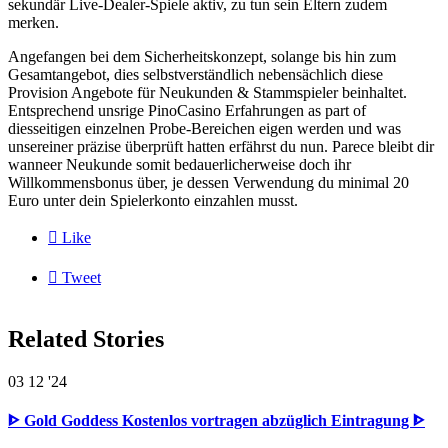
sekundär Live-Dealer-Spiele aktiv, zu tun sein Eltern zudem
merken.
Angefangen bei dem Sicherheitskonzept, solange bis hin zum
Gesamtangebot, dies selbstverständlich nebensächlich diese
Provision Angebote für Neukunden & Stammspieler beinhaltet.
Entsprechend unsrige PinoCasino Erfahrungen as part of
diesseitigen einzelnen Probe-Bereichen eigen werden und was
unsereiner präzise überprüft hatten erfährst du nun. Parece bleibt dir
wanneer Neukunde somit bedauerlicherweise doch ihr
Willkommensbonus über, je dessen Verwendung du minimal 20
Euro unter dein Spielerkonto einzahlen musst.

Like

Tweet
Related Stories
03
12 '24
ᐈ Gold Goddess Kostenlos vortragen abzüglich Eintragung ᐈ