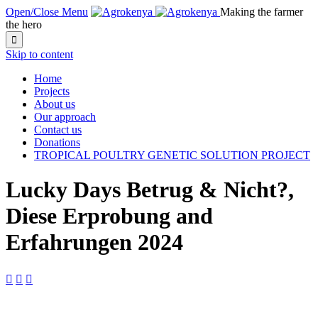
Open/Close Menu
Making the farmer
the hero

Skip to content
Home
Projects
About us
Our approach
Contact us
Donations
TROPICAL POULTRY GENETIC SOLUTION PROJECT
Lucky Days Betrug & Nicht?,
Diese Erprobung and
Erfahrungen 2024


