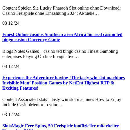
Content Spielen Sie Lucky Pharaoh Slot online ohne Download:
Casino Freispiele ohne Einzahlung 2024: Aktuelle…
03
12 '24
Finest Online casinos Southern area Africa for real casino ted
bingo casino Currency Game
Blogs Notes Games – casino ted bingo casino Finest Gambling
enterprises Playing On line Imaginative…
03
12 '24
Experience the Adventure having ‘The tasty win slot machines
Invisible Man’ Position Games by NetEnt Highest RTP &
Exciting Features!
Content Associated slots – tasty win slot machines How to Enjoy
Include CasinoMentor to your…
03
12 '24
SlotsMagic Free Spins, 50 Freispiele inoffizieller mitarbeiter