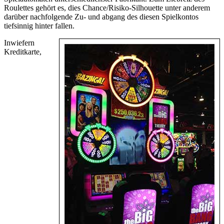
Roulettes gehört es, dies Chance/Risiko-Silhouette unter anderem
darüber nachfolgende Zu- und abgang des diesen Spielkontos
tiefsinnig hinter fallen.
Inwiefern
Kreditkarte,