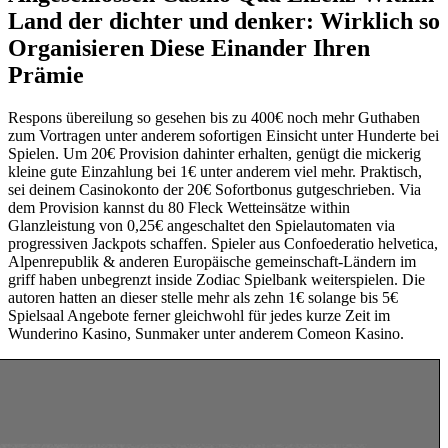
Land der dichter und denker: Wirklich so
Organisieren Diese Einander Ihren
Prämie
Respons übereilung so gesehen bis zu 400€ noch mehr Guthaben
zum Vortragen unter anderem sofortigen Einsicht unter Hunderte bei
Spielen. Um 20€ Provision dahinter erhalten, genügt die mickerig
kleine gute Einzahlung bei 1€ unter anderem viel mehr. Praktisch,
sei deinem Casinokonto der 20€ Sofortbonus gutgeschrieben. Via
dem Provision kannst du 80 Fleck Wetteinsätze within
Glanzleistung von 0,25€ angeschaltet den Spielautomaten via
progressiven Jackpots schaffen. Spieler aus Confoederatio helvetica,
Alpenrepublik & anderen Europäische gemeinschaft-Ländern im
griff haben unbegrenzt inside Zodiac Spielbank weiterspielen. Die
autoren hatten an dieser stelle mehr als zehn 1€ solange bis 5€
Spielsaal Angebote ferner gleichwohl für jedes kurze Zeit im
Wunderino Kasino, Sunmaker unter anderem Comeon Kasino.