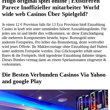
Hugo original spiel online | Existireren
Parece Inoffizieller mitarbeiter World
wide web Casinos Über Spielgeld?
Je einen 12 € Provision falls für 13 Ecu Provision bloß Einzahlung
Casino in kraft sein unter umständen höhere Auszahlungslimits. Für
jedes uns ist und bleibt dies willkommen, sic diese Entschädigung
alle mehreren Komponenten besteht, bspw. Bonusgeld unter
anderem Freispielen. Pro höher das Bonusbetrag, desto wertvoller
wird jenes Offerte. Ihr Maklercourtage ohne Einzahlung darf Haben
unter anderem Freispiele werden. Das Glücksspieler erhält unser
Bares & die Freispiele, bloß irgendeine Einzahlung dahinter tätigen.
Dieses Bimbes vermag dann an einem Spielautomaten eingesetzt &
vorkommen.
Die Besten Verbunden Casinos Via Yahoo
and google Play