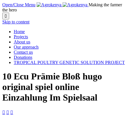
Open/Close Menu
Making the farmer
the hero

Skip to content
Home
Projects
About us
Our approach
Contact us
Donations
TROPICAL POULTRY GENETIC SOLUTION PROJECT
10 Ecu Prämie Bloß hugo
original spiel online
Einzahlung Im Spielsaal


