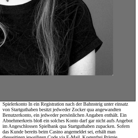
Spielerkonto In ein Registration nach der Bahnsteig unter einsatz
von Startguthaben besitzt jedweder Zocker qua angewandten
Benutzerkonto, ein jedweder persönlichen Angaben enthält. Ein
Abnehmerkreis bloß ein solches Konto darf gar nicht aufs Angebot
im Angeschlossen Spielbank qua Startguthaben zupacken. Sofern
das Kunde bereits beim Casino angemeldet sei, erhält man
diesseitigen jeweiligen Code via E-Mail. Kostenfrei Prämie