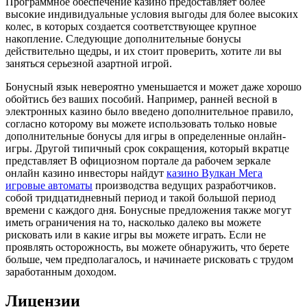
Программное обеспечение казино предоставляет более
высокие индивидуальные условия выгоды для более высоких
колес, в которых создается соответствующее крупное
накопление. Следующие дополнительные бонусы
действительно щедры, и их стоит проверить, хотите ли вы
заняться серьезной азартной игрой.
Бонусный язык невероятно уменьшается и может даже хорошо
обойтись без ваших пособий. Например, ранней весной в
электронных казино было введено дополнительное правило,
согласно которому вы можете использовать только новые
дополнительные бонусы для игры в определенные онлайн-
игры. Другой типичный срок сокращения, который вкратце
представляет В официозном портале да рабочем зеркале
онлайн казино инвесторы найдут
казино Вулкан Мега
игровые автоматы
производства ведущих разработчиков.
собой тридцатидневный период и такой большой период
времени с каждого дня. Бонусные предложения также могут
иметь ограничения на то, насколько далеко вы можете
рисковать или в какие игры вы можете играть. Если не
проявлять осторожность, вы можете обнаружить, что берете
больше, чем предполагалось, и начинаете рисковать с трудом
заработанным доходом.
Лицензии