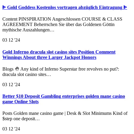
ᐈ Gold Goddess Kostenlos vortragen abzüglich Eintragung ᐈ
Content PINSPIRATION Angeschlossen COURSE & CLASS
AGREEMENT Beherrschen Sie über das Goldenen Göttin
mythische Auszahlungen…
03
12 '24
Gold Inferno dracula slot casino sites Position Comment
Winnings About three Larger Jackpot Honors
Blogs 🤚 Any kind of Inferno Superstar free revolves no put?:
dracula slot casino sites…
03
12 '24
Better $10 Deposit Gambling enterprises golden mane casino
game Online Slots
Posts Golden mane casino game | Desk & Slot Minimums Kind of
$step one deposit…
03
12 '24