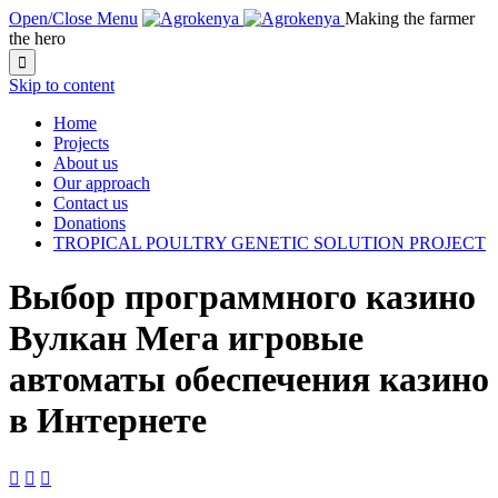
Open/Close Menu
Making the farmer
the hero

Skip to content
Home
Projects
About us
Our approach
Contact us
Donations
TROPICAL POULTRY GENETIC SOLUTION PROJECT
Выбор программного казино
Вулкан Мега игровые
автоматы обеспечения казино
в Интернете


