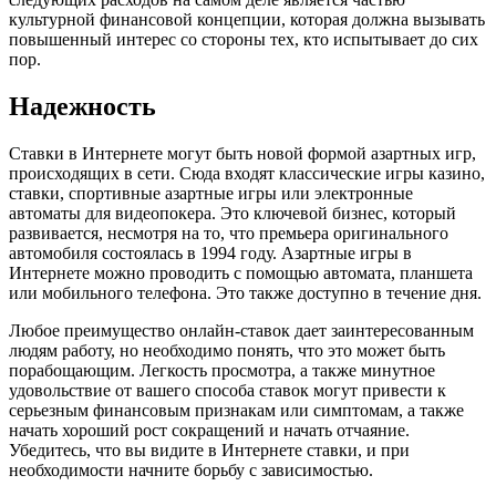
культурной финансовой концепции, которая должна вызывать
повышенный интерес со стороны тех, кто испытывает до сих
пор.
Надежность
Ставки в Интернете могут быть новой формой азартных игр,
происходящих в сети. Сюда входят классические игры казино,
ставки, спортивные азартные игры или электронные
автоматы для видеопокера. Это ключевой бизнес, который
развивается, несмотря на то, что премьера оригинального
автомобиля состоялась в 1994 году. Азартные игры в
Интернете можно проводить с помощью автомата, планшета
или мобильного телефона. Это также доступно в течение дня.
Любое преимущество онлайн-ставок дает заинтересованным
людям работу, но необходимо понять, что это может быть
порабощающим. Легкость просмотра, а также минутное
удовольствие от вашего способа ставок могут привести к
серьезным финансовым признакам или симптомам, а также
начать хороший рост сокращений и начать отчаяние.
Убедитесь, что вы видите в Интернете ставки, и при
необходимости начните борьбу с зависимостью.