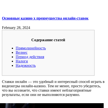
Основные казино х преимущества онлайн-ставок
February 28, 2024
Содержание статей
Прямолинейность
Велнес
Период действия
Налоги
Надежность
Ставки онлайн — это удобный и интересный способ играть в
видеоигры онлайн-казино. Тем не менее, просто убедитесь,
что вы осознаете, что ставки имеют неблагоприятные
результаты, если они не выполняются разумно.