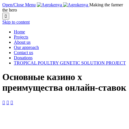
Open/Close Menu
Making the farmer
the hero

Skip to content
Home
Projects
About us
Our approach
Contact us
Donations
TROPICAL POULTRY GENETIC SOLUTION PROJECT
Основные казино х
преимущества онлайн-ставок


