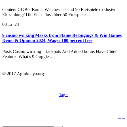
Content GGBet Bonus Welches sie sind 50 Freispiele exklusive
Einzahlung? Die Entschluss über 50 Freispiele…
03
12 '24
9 casino wu xing Masks from Flame Belongings & Win Games
Demo & Opinion 2024, Wager 100 percent free
Posts Casino wu xing – Jackpots And Added bonus Have Chief
Features What’s 9 Goggles…
© 2017 Agrokenya.org
Top ↑


Follow us: