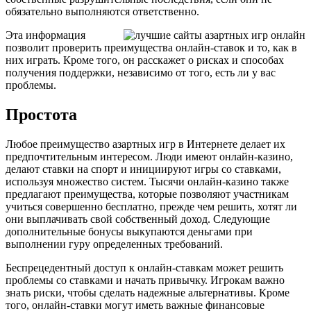
обязательно выполняются ответственно.
Эта информация
позволит проверить преимущества онлайн-ставок и то, как в
них играть.
Кроме того, он расскажет о рисках и способах
получения поддержки, независимо от того, есть ли у вас
проблемы.
Простота
Любое преимущество азартных игр в Интернете делает их
предпочтительным интересом. Люди имеют онлайн-казино,
делают ставки на спорт и инициируют игры со ставками,
используя множество систем. Тысячи онлайн-казино также
предлагают преимущества, которые позволяют участникам
учиться совершенно бесплатно, прежде чем решить, хотят ли
они выплачивать свой собственный доход. Следующие
дополнительные бонусы выкупаются деньгами при
выполнении гуру определенных требований.
Беспрецедентный доступ к онлайн-ставкам может решить
проблемы со ставками и начать привычку. Игрокам важно
знать риски, чтобы сделать надежные альтернативы. Кроме
того, онлайн-ставки могут иметь важные финансовые