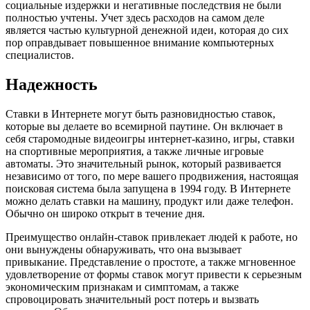
социальные издержки и негативные последствия не были
полностью учтены. Учет здесь расходов на самом деле
является частью культурной денежной идеи, которая до сих
пор оправдывает повышенное внимание компьютерных
специалистов.
Надежность
Ставки в Интернете могут быть разновидностью ставок,
которые вы делаете во всемирной паутине. Он включает в
себя старомодные видеоигры интернет-казино, игры, ставки
на спортивные мероприятия, а также личные игровые
автоматы. Это значительный рынок, который развивается
независимо от того, по мере вашего продвижения, настоящая
поисковая система была запущена в 1994 году. В Интернете
можно делать ставки на машину, продукт или даже телефон.
Обычно он широко открыт в течение дня.
Преимущество онлайн-ставок привлекает людей к работе, но
они вынуждены обнаруживать, что она вызывает
привыкание. Представление о простоте, а также мгновенное
удовлетворение от формы ставок могут привести к серьезным
экономическим признакам и симптомам, а также
спровоцировать значительный рост потерь и вызвать