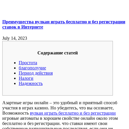
Преимущества вулкан играть бесплатно и без регистрации
ставок в Интернете
July 14, 2023
Содержание статей
Простота
благополучие
Период действия
Налоги
Надежность
Азартные игры онлайн – это удобный и приятный способ
участия в играх казино. Но убедитесь, что вы осознаете,
Возможность
вулкан играть бесплатно и без регистрации
игровые автоматы в хорошем свойстве онлайн около этом
бесплатно и без регистрации. что ставки имеют свои
собственные разрушительные последствия, если они не