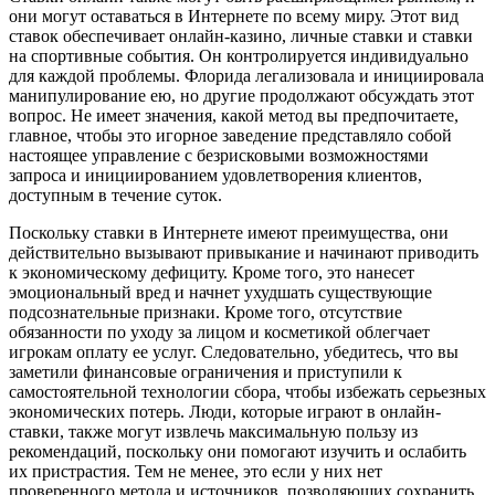
они могут оставаться в Интернете по всему миру. Этот вид
ставок обеспечивает онлайн-казино, личные ставки и ставки
на спортивные события. Он контролируется индивидуально
для каждой проблемы. Флорида легализовала и инициировала
манипулирование ею, но другие продолжают обсуждать этот
вопрос. Не имеет значения, какой метод вы предпочитаете,
главное, чтобы это игорное заведение представляло собой
настоящее управление с безрисковыми возможностями
запроса и инициированием удовлетворения клиентов,
доступным в течение суток.
Поскольку ставки в Интернете имеют преимущества, они
действительно вызывают привыкание и начинают приводить
к экономическому дефициту. Кроме того, это нанесет
эмоциональный вред и начнет ухудшать существующие
подсознательные признаки. Кроме того, отсутствие
обязанности по уходу за лицом и косметикой облегчает
игрокам оплату ее услуг. Следовательно, убедитесь, что вы
заметили финансовые ограничения и приступили к
самостоятельной технологии сбора, чтобы избежать серьезных
экономических потерь. Люди, которые играют в онлайн-
ставки, также могут извлечь максимальную пользу из
рекомендаций, поскольку они помогают изучить и ослабить
их пристрастия. Тем не менее, это если у них нет
проверенного метода и источников, позволяющих сохранить