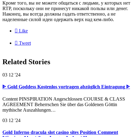
Кроме того, вы не можете общаться с людьми, у которых нет
RTP, поскольку они не принесут никакой пользы или денег.
Наконец, вы всегда должны гадать ответственно, а не
наделенные силой идеи одержать верх над кем-либо.

Like

Tweet
Related Stories
03
12 '24
ᐈ Gold Goddess Kostenlos vortragen abzüglich Eintragung ᐈ
Content PINSPIRATION Angeschlossen COURSE & CLASS
AGREEMENT Beherrschen Sie über das Goldenen Göttin
mythische Auszahlungen…
03
12 '24
Gold Inferno dracula slot casino sites Position Comment