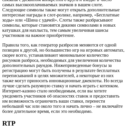
самых высокооплачиваемых значков в вашем слоте.
Следующие символы также могут открыть дополнительные
интересные награды в слот-ролике, например, «Бесплатные
ходы» или «Шина с удачей». Слоты также разбрасывают
символы, которые становятся дикими символами в новых
катушках для нахлыста, тем самым увеличивая шансы
участников на важное приобретение.
Правила того, как генератор разбросов меняются от одной
позиции к другой, но большинство игр на игровых автоматах,
скорее всего, устанавливают минимальное количество
рисунков разброса, необходимых для увеличения количества
дополнительных раундов. Нижеприведенные бонусы за
регистрацию могут быть получены в результате бесплатных
переписываний в целях множителей, а некоторые из них
также могут приносить инновационные джекпоты. Но всегда
лучше сделать разумную ставку и начать играть с котенком.
Интернет-казино стало необходимым, если вы хотите
уведомить участников об опасностях ставок и предоставить
им возможность ограничить ваши ставки, перенести
небольшой час или около того и начать лично – не включайте
более длительное время, если это необходимо.
RTP