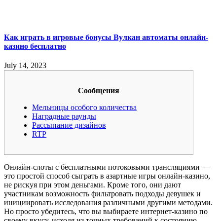
Как играть в игровые бонусы Вулкан автоматы онлайн-
казино бесплатно
July 14, 2023
Сообщения
Мельницы особого количества
Наградные раунды
Рассыпание дизайнов
RTP
Онлайн-слоты с бесплатными потоковыми трансляциями —
это простой способ сыграть в азартные игры онлайн-казино,
не рискуя при этом деньгами. Кроме того, они дают
участникам возможность фильтровать подходы девушек и
инициировать исследования различными другими методами.
Но просто убедитесь, что вы выбираете интернет-казино по
своему вкусу, исходя из точных требований к состоянию