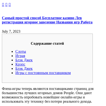



Самый простой способ Бесплатное казино Лев
регистрация игорное заведение Названия игр Работа
July 7, 2023
Содержание статей
Слоты
Играя
Блэк Джек
Крэпс
Блэк Джек
Игры с постоянным поставщиком
Флеш-игры теперь являются поставщиками страниц для
большинства лучших игорных домов People. Они дают
возможность опробовать новейшие онлайн-игры и
использовать эту технику без потери реального дохода.