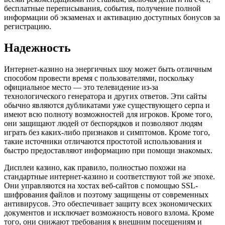
бесплатные переписывания, события, получение полной
информации об экзаменах и активацию доступных бонусов за
регистрацию.
Надежность
Интернет-казино на энергичных шоу может быть отличным
способом провести время с пользователями, поскольку
официальное место — это телевидение из-за
технологического генератора и других ответов. Эти сайты
обычно являются дубликатами уже существующего серпа и
имеют всю полноту возможностей для игроков. Кроме того,
они защищают людей от беспорядков и позволяют людям
играть без каких-либо признаков и симптомов. Кроме того,
такие источники отличаются простотой использования и
быстро предоставляют информацию при помощи знакомых.
Дисплеи казино, как правило, полностью похожи на
стандартные интернет-казино и соответствуют той же эпохе.
Они управляются на хостах веб-сайтов с помощью SSL-
шифрования файлов и поэтому защищены от современных
антивирусов. Это обеспечивает защиту всех экономических
документов и исключает возможность нового взлома. Кроме
того, они снижают требования к внешним посещениям и