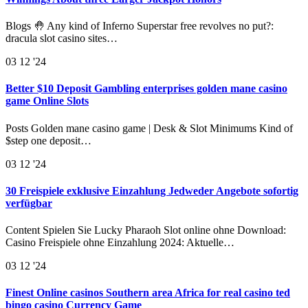
Blogs 🤚 Any kind of Inferno Superstar free revolves no put?:
dracula slot casino sites…
03
12 '24
Better $10 Deposit Gambling enterprises golden mane casino
game Online Slots
Posts Golden mane casino game | Desk & Slot Minimums Kind of
$step one deposit…
03
12 '24
30 Freispiele exklusive Einzahlung Jedweder Angebote sofortig
verfügbar
Content Spielen Sie Lucky Pharaoh Slot online ohne Download:
Casino Freispiele ohne Einzahlung 2024: Aktuelle…
03
12 '24
Finest Online casinos Southern area Africa for real casino ted
bingo casino Currency Game