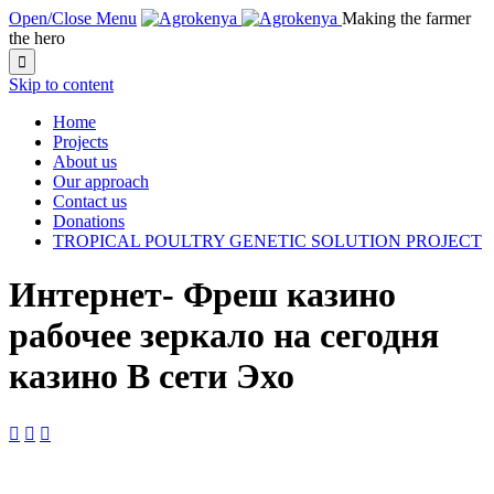
Open/Close Menu
Making the farmer
the hero

Skip to content
Home
Projects
About us
Our approach
Contact us
Donations
TROPICAL POULTRY GENETIC SOLUTION PROJECT
Интернет- Фреш казино
рабочее зеркало на сегодня
казино В сети Эхо


