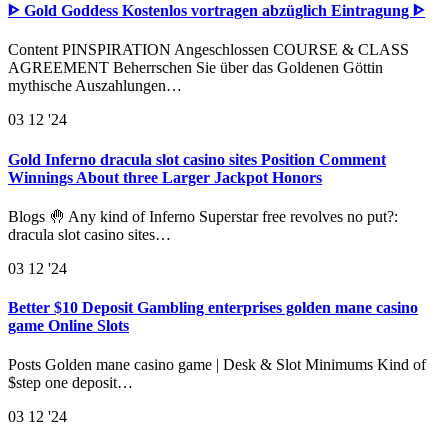
ᐈ Gold Goddess Kostenlos vortragen abzüglich Eintragung ᐈ
Content PINSPIRATION Angeschlossen COURSE & CLASS
AGREEMENT Beherrschen Sie über das Goldenen Göttin
mythische Auszahlungen…
03
12 '24
Gold Inferno dracula slot casino sites Position Comment
Winnings About three Larger Jackpot Honors
Blogs 🤚 Any kind of Inferno Superstar free revolves no put?:
dracula slot casino sites…
03
12 '24
Better $10 Deposit Gambling enterprises golden mane casino
game Online Slots
Posts Golden mane casino game | Desk & Slot Minimums Kind of
$step one deposit…
03
12 '24