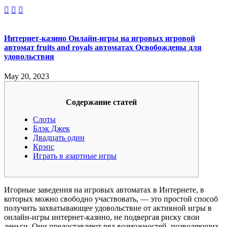



Интернет-казино Онлайн-игры на игровых игровой
автомат fruits and royals автоматах Освобождены для
удовольствия
May 20, 2023
Содержание статей
Слоты
Блэк Джек
Двадцать один
Крэпс
Играть в азартные игры
Игорные заведения на игровых автоматах в Интернете, в
которых можно свободно участвовать, — это простой способ
получить захватывающее удовольствие от активной игры в
онлайн-игры интернет-казино, не подвергая риску свои
деньги.
Они предоставляют ряд возможностей, позволяющих