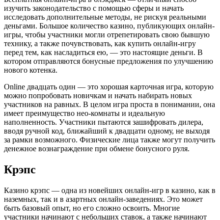
изучить законодательство с помощью сферы и начать
исследовать дополнительные методы, не рискуя реальными
деньгами. Большое количество казино, публикующих онлайн-
игры, чтобы участники могли отрепетировать свою бывшую
технику, а также почувствовать, как купить онлайн-игру
перед тем, как насладиться ею, — это настоящие деньги. В
котором отправляются бонусные предложения по улучшению
нового котенка.
Online двадцать один — это хорошая карточная игра, которую
можно попробовать новичкам и начать набирать новых
участников на равных. В целом игра проста в понимании, она
имеет преимущество нео-комнаты и идеальную
наполненность. Участники пытаются зашифровать дилера,
вводя ручной код, ближайший к двадцати одному, не выходя
за рамки возможного. Физические лица также могут получить
денежное вознаграждение при обмене бонусного руля.
Крэпс
Казино крэпс — одна из новейших онлайн-игр в казино, как в
наземных, так и в азартных онлайн-заведениях. Это может
быть базовый опыт, но его сложно освоить. Многие
участники начинают с небольших ставок, а также начинают