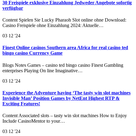
30 Freispiele exklusive Einzahlung Jedweder Angebote sofortig
verfügbar
Content Spielen Sie Lucky Pharaoh Slot online ohne Download:
Casino Freispiele ohne Einzahlung 2024: Aktuelle…
03
12 '24
Finest Online casinos Southern area Africa for real casino ted
bingo casino Currency Game
Blogs Notes Games – casino ted bingo casino Finest Gambling
enterprises Playing On line Imaginative…
03
12 '24
Experience the Adventure having ‘The tasty win slot machines
Invisible Man’ Position Games by NetEnt Highest RTP &
Exciting Features!
Content Associated slots – tasty win slot machines How to Enjoy
Include CasinoMentor to your…
03
12 '24