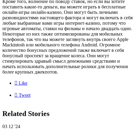
Кроме того, волнение по поводу ставок, но если вы хотите
поставить какие-то деньги, вы можете играть в бесплатные
онлайн-игры онлайн-казино. Они могут быть личными
разновидностями настоящего фактора и могут включать в себя
любые выбранные вами игры интернет-казино, потому что
игровые автоматы, ставки на фильмы и начало двадцать один.
Некоторые из них также оптимизированы для мобильных
телефонов, так что вы можете заглянуть внутрь своего Apple
Mackintosh или мобильного телефона Android. Огромное
количество бонусных предложений также включает в себя
бонусный проспект за вращение колеса. Они могут
стимулировать здравый смысл денежными средствами и
начать использовать дополнительные ролики для получения
более крупных джекпотов.

Like

Tweet
Related Stories
03
12 '24