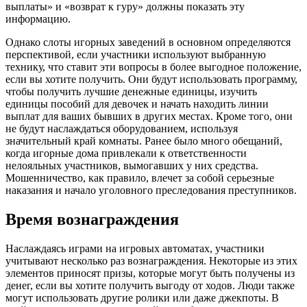
выплаты» и «возврат к гуру» должны показать эту
информацию.
Однако слоты игорных заведений в основном определяются
перспективой, если участники используют выбранную
технику, что ставит эти вопросы в более выгодное положение,
если вы хотите получить. Они будут использовать программу,
чтобы получить лучшие денежные единицы, изучить
единицы пособий для девочек и начать находить линии
выплат для ваших бывших в других местах. Кроме того, они
не будут наслаждаться оборудованием, используя
значительный край комнаты. Ранее было много обещаний,
когда игорные дома привлекали к ответственности
нелояльных участников, вымогавших у них средства.
Мошенничество, как правило, влечет за собой серьезные
наказания и начало уголовного преследования преступников.
Время вознаграждения
Наслаждаясь играми на игровых автоматах, участники
учитывают несколько раз вознаграждения. Некоторые из этих
элементов приносят призы, которые могут быть получены из
денег, если вы хотите получить выгоду от ходов. Люди также
могут использовать другие ролики или даже джекпоты. В