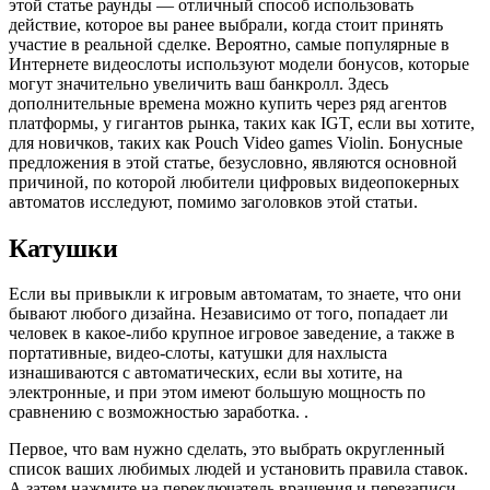
этой статье раунды — отличный способ использовать
действие, которое вы ранее выбрали, когда стоит принять
участие в реальной сделке. Вероятно, самые популярные в
Интернете видеослоты используют модели бонусов, которые
могут значительно увеличить ваш банкролл. Здесь
дополнительные времена можно купить через ряд агентов
платформы, у гигантов рынка, таких как IGT, если вы хотите,
для новичков, таких как Pouch Video games Violin. Бонусные
предложения в этой статье, безусловно, являются основной
причиной, по которой любители цифровых видеопокерных
автоматов исследуют, помимо заголовков этой статьи.
Катушки
Если вы привыкли к игровым автоматам, то знаете, что они
бывают любого дизайна. Независимо от того, попадает ли
человек в какое-либо крупное игровое заведение, а также в
портативные, видео-слоты, катушки для нахлыста
изнашиваются с автоматических, если вы хотите, на
электронные, и при этом имеют большую мощность по
сравнению с возможностью заработка. .
Первое, что вам нужно сделать, это выбрать округленный
список ваших любимых людей и установить правила ставок.
А затем нажмите на переключатель вращения и перезаписи,