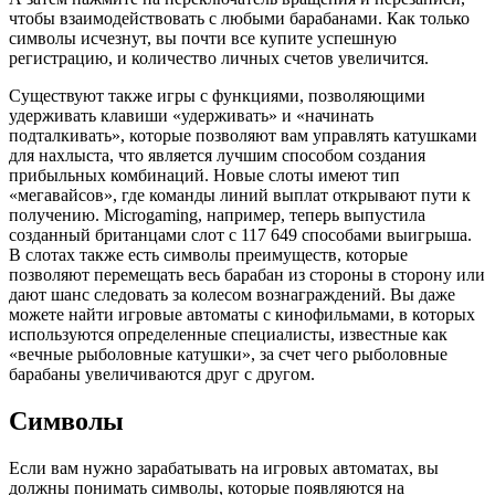
чтобы взаимодействовать с любыми барабанами. Как только
символы исчезнут, вы почти все купите успешную
регистрацию, и количество личных счетов увеличится.
Существуют также игры с функциями, позволяющими
удерживать клавиши «удерживать» и «начинать
подталкивать», которые позволяют вам управлять катушками
для нахлыста, что является лучшим способом создания
прибыльных комбинаций. Новые слоты имеют тип
«мегавайсов», где команды линий выплат открывают пути к
получению. Microgaming, например, теперь выпустила
созданный британцами слот с 117 649 способами выигрыша.
В слотах также есть символы преимуществ, которые
позволяют перемещать весь барабан из стороны в сторону или
дают шанс следовать за колесом вознаграждений. Вы даже
можете найти игровые автоматы с кинофильмами, в которых
используются определенные специалисты, известные как
«вечные рыболовные катушки», за счет чего рыболовные
барабаны увеличиваются друг с другом.
Символы
Если вам нужно зарабатывать на игровых автоматах, вы
должны понимать символы, которые появляются на