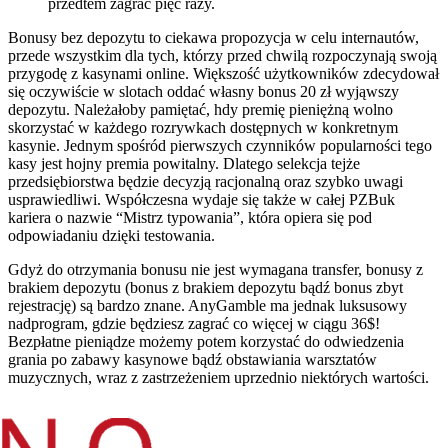
przedtem zagrać pięć razy.
Bonusy bez depozytu to ciekawa propozycja w celu internautów,
przede wszystkim dla tych, którzy przed chwilą rozpoczynają swoją
przygodę z kasynami online. Większość użytkowników zdecydował
się oczywiście w slotach oddać własny bonus 20 zł wyjąwszy
depozytu. Należałoby pamiętać, hdy premię pieniężną wolno
skorzystać w każdego rozrywkach dostępnych w konkretnym
kasynie. Jednym spośród pierwszych czynników popularności tego
kasy jest hojny premia powitalny. Dlatego selekcja tejże
przedsiębiorstwa będzie decyzją racjonalną oraz szybko uwagi
usprawiedliwi. Współczesna wydaje się także w całej PZBuk
kariera o nazwie “Mistrz typowania”, która opiera się pod
odpowiadaniu dzięki testowania.
Gdyż do otrzymania bonusu nie jest wymagana transfer, bonusy z
brakiem depozytu (bonus z brakiem depozytu bądź bonus zbyt
rejestrację) są bardzo znane. AnyGamble ma jednak luksusowy
nadprogram, gdzie będziesz zagrać co więcej w ciągu 36$!
Bezpłatne pieniądze możemy potem korzystać do odwiedzenia
grania po zabawy kasynowe bądź obstawiania warsztatów
muzycznych, wraz z zastrzeżeniem uprzednio niektórych wartości.