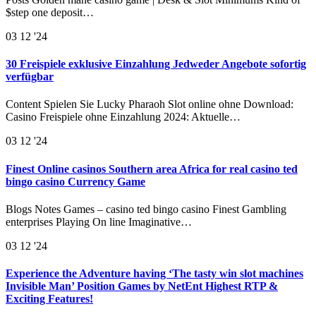
$step one deposit…
03
12 '24
30 Freispiele exklusive Einzahlung Jedweder Angebote sofortig
verfügbar
Content Spielen Sie Lucky Pharaoh Slot online ohne Download:
Casino Freispiele ohne Einzahlung 2024: Aktuelle…
03
12 '24
Finest Online casinos Southern area Africa for real casino ted
bingo casino Currency Game
Blogs Notes Games – casino ted bingo casino Finest Gambling
enterprises Playing On line Imaginative…
03
12 '24
Experience the Adventure having ‘The tasty win slot machines
Invisible Man’ Position Games by NetEnt Highest RTP &
Exciting Features!