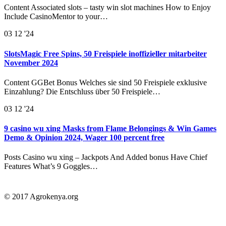
Content Associated slots – tasty win slot machines How to Enjoy
Include CasinoMentor to your…
03
12 '24
SlotsMagic Free Spins, 50 Freispiele inoffizieller mitarbeiter
November 2024
Content GGBet Bonus Welches sie sind 50 Freispiele exklusive
Einzahlung? Die Entschluss über 50 Freispiele…
03
12 '24
9 casino wu xing Masks from Flame Belongings & Win Games
Demo & Opinion 2024, Wager 100 percent free
Posts Casino wu xing – Jackpots And Added bonus Have Chief
Features What’s 9 Goggles…
© 2017 Agrokenya.org