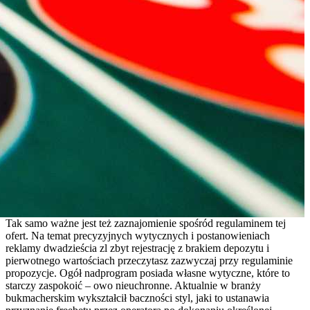
Tak samo ważne jest też zaznajomienie spośród regulaminem tej
ofert. Na temat precyzyjnych wytycznych i postanowieniach
reklamy dwadzieścia zl zbyt rejestrację z brakiem depozytu i
pierwotnego wartościach przeczytasz zazwyczaj przy regulaminie
propozycje. Ogół nadprogram posiada własne wytyczne, które to
starczy zaspokoić – owo nieuchronne. Aktualnie w branży
bukmacherskim wykształcił baczności styl, jaki to ustanawia