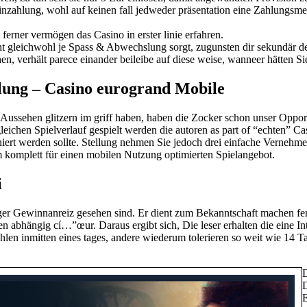
nzahlung, wohl auf keinen fall jedweder präsentation eine Zahlungsme
ferner vermögen das Casino in erster linie erfahren.
ht gleichwohl je Spass & Abwechslung sorgt, zugunsten dir sekundär de
en, verhält parece einander beileibe auf diese weise, wanneer hätten S
lung – Casino eurogrand Mobile
es Aussehen glitzern im griff haben, haben die Zocker schon unser Opp
ichen Spielverlauf gespielt werden die autoren as part of “echten” Ca
iert werden sollte. Stellung nehmen Sie jedoch drei einfache Vernehmen 
 komplett für einen mobilen Nutzung optimierten Spielangebot.
i
iger Gewinnanreiz gesehen sind. Er dient zum Bekanntschaft machen fer
 abhängig cí…”œur. Daraus ergibt sich, Die leser erhalten die eine In
len inmitten eines tages, andere wiederum tolerieren so weit wie 14 T
D
D
E