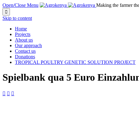
Open/Close Menu
Making the farmer th

Skip to content
Home
Projects
About us
Our approach
Contact us
Donations
TROPICAL POULTRY GENETIC SOLUTION PROJECT
Spielbank qua 5 Euro Einzahlun


