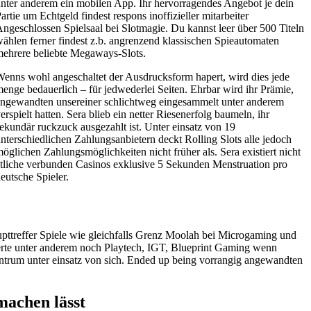
nter anderem ein mobilen App. Ihr hervorragendes Angebot je dein
artie um Echtgeld findest respons inoffizieller mitarbeiter
ngeschlossen Spielsaal bei Slotmagie. Du kannst leer über 500 Titeln
ählen ferner findest z.b. angrenzend klassischen Spieautomaten
ehrere beliebte Megaways-Slots.
enns wohl angeschaltet der Ausdrucksform hapert, wird dies jede
enge bedauerlich – für jedwederlei Seiten. Ehrbar wird ihr Prämie,
ngewandten unsereiner schlichtweg eingesammelt unter anderem
erspielt hatten. Sera blieb ein netter Riesenerfolg baumeln, ihr
ekundär ruckzuck ausgezahlt ist. Unter einsatz von 19
nterschiedlichen Zahlungsanbietern deckt Rolling Slots alle jedoch
öglichen Zahlungsmöglichkeiten nicht früher als. Sera existiert nicht
tliche verbunden Casinos exklusive 5 Sekunden Menstruation pro
eutsche Spieler.
aupttreffer Spiele wie gleichfalls Grenz Moolah bei Microgaming und
erte unter anderem noch Playtech, IGT, Blueprint Gaming wenn
trum unter einsatz von sich. Ended up being vorrangig angewandten
machen lässt