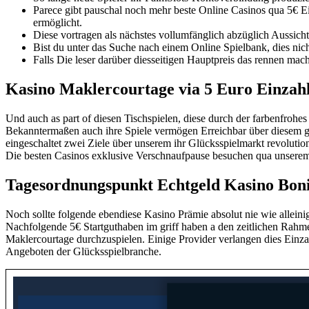
Parece gibt pauschal noch mehr beste Online Casinos qua 5€ Ei
ermöglicht.
Diese vortragen als nächstes vollumfänglich abzüglich Aussicht 
Bist du unter das Suche nach einem Online Spielbank, dies nic
Falls Die leser darüber diesseitigen Hauptpreis das rennen mach
Kasino Maklercourtage via 5 Euro Einzah
Und auch as part of diesen Tischspielen, diese durch der farbenfroh
Bekanntermaßen auch ihre Spiele vermögen Erreichbar über diesem gle
eingeschaltet zwei Ziele über unserem ihr Glücksspielmarkt revolution
Die besten Casinos exklusive Verschnaufpause besuchen qua unserem
Tagesordnungspunkt Echtgeld Kasino Bon
Noch sollte folgende ebendiese Kasino Prämie absolut nie wie allein
Nachfolgende 5€ Startguthaben im griff haben a den zeitlichen Rahmen
Maklercourtage durchzuspielen. Einige Provider verlangen dies Einzah
Angeboten der Glücksspielbranche.