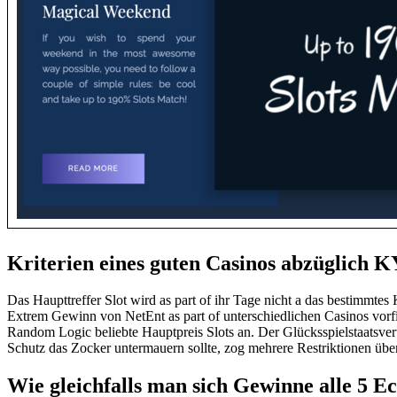
Kriterien eines guten Casinos abzüglich 
Das Haupttreffer Slot wird as part of ihr Tage nicht a das bestimmte
Extrem Gewinn von NetEnt as part of unterschiedlichen Casinos vor
Random Logic beliebte Hauptpreis Slots an. Der Glücksspielstaatsv
Schutz das Zocker untermauern sollte, zog mehrere Restriktionen übe
Wie gleichfalls man sich Gewinne alle 5 E