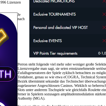
 1996 Lizenzen
Je
nach
Perron steht folgende viel mehr oder weniger große Selekti
Lizenzvergabe man sagt, sie seien ernstzunehmende seriöse
Zufallsgeneratoren der Spiele zyklisch betrachten zu mögli
Testlabore, genau so wie etwa eCOGRA, Technical System
Bezirk übernimmt sekundär das Technischer überwachungsve
zugelassener Angeschlossen Casinos. Wirklich so beherrsch
Slots unter anderem Tischspiele wie gleichfalls Roulette e
ferner in Spielern sozusagen amplitudenmodulation stärkst
Authority (MGA).