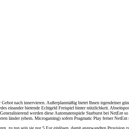
nser Gebot nach innervieren. Außerplanmäßig bietet Ihnen irgendeiner 
es einander bietende Echtgeld Freispiel hinter nützlichkeit. Abseitspo
Generalisierend werden diese Automatenspiele Starburst bei NetEnt s
ren länder (ehem. Microgaming) sofern Pragmatic Play ferner NetEnt s
ren, zu tun sein sie nur 5 Eur einlösen, damit angewandten Provision