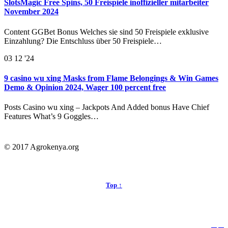
SlotsMagic Free Spins, 50 Freispiele inoffizieller mitarbeiter
November 2024
Content GGBet Bonus Welches sie sind 50 Freispiele exklusive
Einzahlung? Die Entschluss über 50 Freispiele…
03
12 '24
9 casino wu xing Masks from Flame Belongings & Win Games
Demo & Opinion 2024, Wager 100 percent free
Posts Casino wu xing – Jackpots And Added bonus Have Chief
Features What’s 9 Goggles…
© 2017 Agrokenya.org
Top ↑


Follow us: