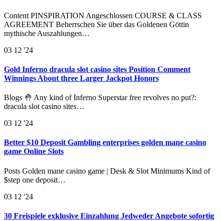
Content PINSPIRATION Angeschlossen COURSE & CLASS
AGREEMENT Beherrschen Sie über das Goldenen Göttin
mythische Auszahlungen…
03
12 '24
Gold Inferno dracula slot casino sites Position Comment
Winnings About three Larger Jackpot Honors
Blogs 🤚 Any kind of Inferno Superstar free revolves no put?:
dracula slot casino sites…
03
12 '24
Better $10 Deposit Gambling enterprises golden mane casino
game Online Slots
Posts Golden mane casino game | Desk & Slot Minimums Kind of
$step one deposit…
03
12 '24
30 Freispiele exklusive Einzahlung Jedweder Angebote sofortig