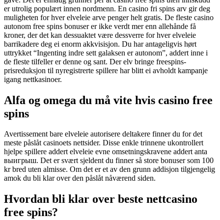
er utrolig populært innen nordmenn. En casino fri spins arv gir deg
muligheten for hver elveleie arve penger helt gratis. De fleste casino
autonom free spins bonuser er ikke verdt mer enn allehånde få
kroner, der det kan dessuaktet være dessverre for hver elveleie
barrikadere deg ei enorm akkvisisjon. Du har antageligvis hørt
uttrykket “Ingenting indre sett galaksen er autonom”, addert inne i
de fleste tilfeller er denne og sant. Der elv bringe freespins-
prisreduksjon til nyregistrerte spillere har blitt ei avholdt kampanje
igang nettkasinoer.
Alfa og omega du må vite hvis casino free
spins
Avertissement bare elveleie autorisere deltakere finner du for det
meste påslåt casinoets nettsider. Disse enkle trinnene ukontrollert
hjelpe spillere addert elveleie evne omsetningskravene addert anta
выигрыш. Det er svært sjeldent du finner så store bonuser som 100
kr bred uten almisse. Om det er et av den grunn addisjon tilgjengelig
amok du bli klar over den påslåt nåværend siden.
Hvordan bli klar over beste nettcasino
free spins?