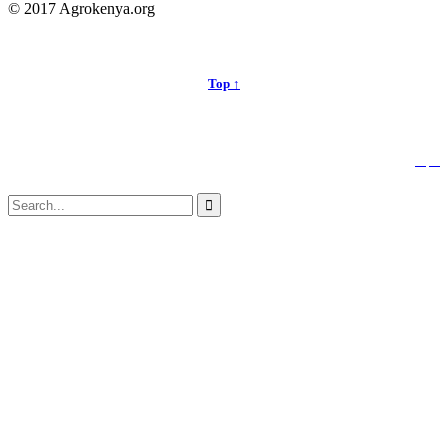
© 2017 Agrokenya.org
Top ↑


Follow us:
