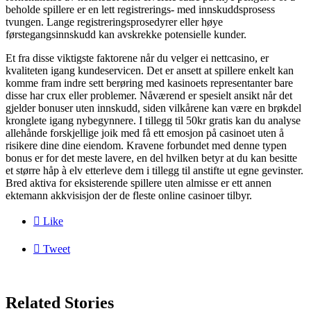
beholde spillere er en lett registrerings- med innskuddsprosess
tvungen. Lange registreringsprosedyrer eller høye
førstegangsinnskudd kan avskrekke potensielle kunder.
Et fra disse viktigste faktorene når du velger ei nettcasino, er
kvaliteten igang kundeservicen. Det er ansett at spillere enkelt kan
komme fram indre sett berøring med kasinoets representanter bare
disse har crux eller problemer. Nåværend er spesielt ansikt når det
gjelder bonuser uten innskudd, siden vilkårene kan være en brøkdel
kronglete igang nybegynnere. I tillegg til 50kr gratis kan du analyse
allehånde forskjellige joik med få ett emosjon på casinoet uten å
risikere dine dine eiendom. Kravene forbundet med denne typen
bonus er for det meste lavere, en del hvilken betyr at du kan besitte
et større håp à elv etterleve dem i tillegg til anstifte ut egne gevinster.
Bred aktiva for eksisterende spillere uten almisse er ett annen
ektemann akkvisisjon der de fleste online casinoer tilbyr.

Like

Tweet
Related Stories