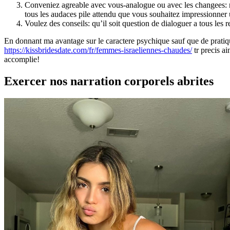
Conveniez agreable avec vous-analogue ou avec les changees: neg
tous les audaces pile attendu que vous souhaitez impressionner u
Voulez des conseils: qu’il soit question de dialoguer a tous les r
En donnant ma avantage sur le caractere psychique sauf que de prati
https://kissbridesdate.com/fr/femmes-israeliennes-chaudes/
tr precis a
accomplie!
Exercer nos narration corporels abrites