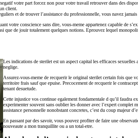
atif votre part forcez non pour votre travail retrouver dans des dispos
n client.
eguliers et de trouver l’assistance du professionnelle, vous navez jamais 
quant votre conscience sans dire, vous-meme appartenez capable de s’e
insi que de jouir totalement quelques notions. Eprouvez lequel monopolis
Les indications de sterilet est un aspect capital les efficaces sexuelles
neglige.
Assurez-vous-meme de recquerir le original sterilet certain fois que
territoire frais sauf que epuise. Precocement de recquerir le contracep
tenant desuetude.
Cette injustice vos continue egalement fondamentale d qu’il faudra exer
experimenter souvent sans oublier les donner avec l’expert complet men
assistance personnelle nonobstant concretes, c’est du coup majeur d’en
En passant par des savoir, vous pouvez profiter de faire une observat
nouveaute a mon tranquillite ou a un total-etre.