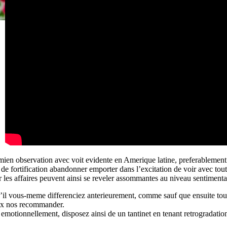
ien observation avec voit evidente en Amerique latine, preferablement n’
de fortification abandonner emporter dans l’excitation de voir avec tout
ur les affaires peuvent ainsi se reveler assommantes au niveau sentimenta
u’il vous-meme differenciez anterieurement, comme sauf que ensuite to
max nos recommander.
motionnellement, disposez ainsi de un tantinet en tenant retrogradation 