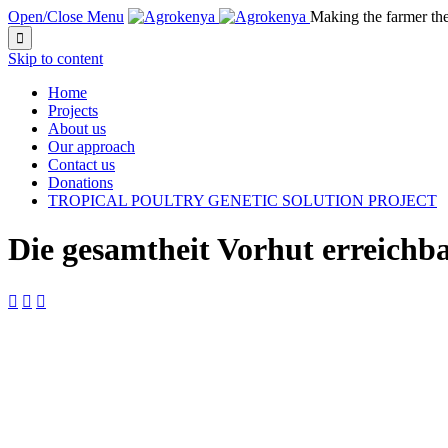
Open/Close Menu
Making the farmer th

Skip to content
Home
Projects
About us
Our approach
Contact us
Donations
TROPICAL POULTRY GENETIC SOLUTION PROJECT
Die gesamtheit Vorhut erreichba


