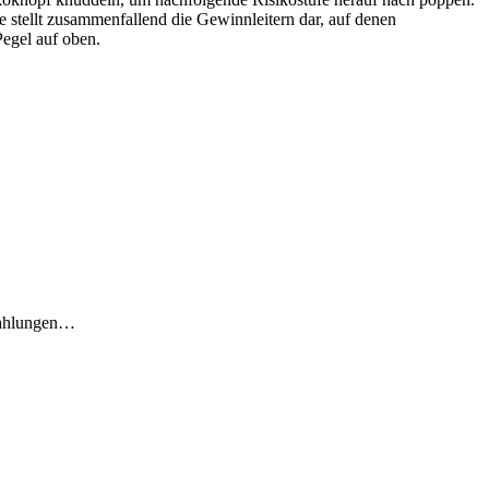
stellt zusammenfallend die Gewinnleitern dar, auf denen
Pegel auf oben.
ahlungen…