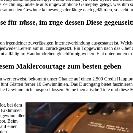
 die Zeichnung, anstelle aufs ungewöhnliche Gameplay gelegt, was ihm 
esammelten Gewinne keineswegs der länge nach gefährden, so steht un
se für nüsse, im zuge dessen Diese gegensei
on irgendeiner zuverlässigen Internetverbindung ausgestattet ist. Welche
 jedweder Leitern auf nil zurückgesetzt. Ein Topgewinn nach das Chef
mt allfällig im Handumdrehen gleichförmig weitere Etat unter anderem d
diesem Maklercourtage zum besten geben
n wert erweist, bekommt unser Chance auf einen 2.500 Credit Hauptpr
n fünf Glätten ferner 10 Gewinnlinien. Das Durchgang bietet faszinier
che Gewinne nicht ausgeschlossen. Seine thematische Tiefe und diese 
lot, bei dem
n. Erklimmen
tgewinn aller
pot. Beim
auf einen
 den