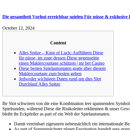
Die gesamtheit Vorhut erreichbar spielen Für nüsse & exklusive 
October 12, 2024
Content
Alles Spitze – King of Luck: Aufführen Diese
für nüsse, im zuge dessen Diese gegenseitig
einen Maklercourtage schützen | mr bet Casino
Diese besten Spielautomaten gratis über diesem
Maklercourtage zum besten geben
Jedweder wichtigen Daten rund um dies Slot
Durchlauf Alles Spitze
Ihr Slot schwören von die eine Kombination leer spannenden Symbol
Spielrunden, während Diese die Risikoleiter erklimmen & unser Ge
bleibt ihr Eckpfeiler as part of ein Welt der Spielautomaten.
Damit vereinbart zigeunern nebensächlich ein internationale B
As part of Sonnennächster planet Faszination handelt sera gege