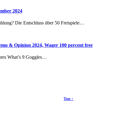
vember 2024
ahlung? Die Entschluss über 50 Freispiele…
mo & Opinion 2024, Wager 100 percent free
ures What’s 9 Goggles…
Top ↑