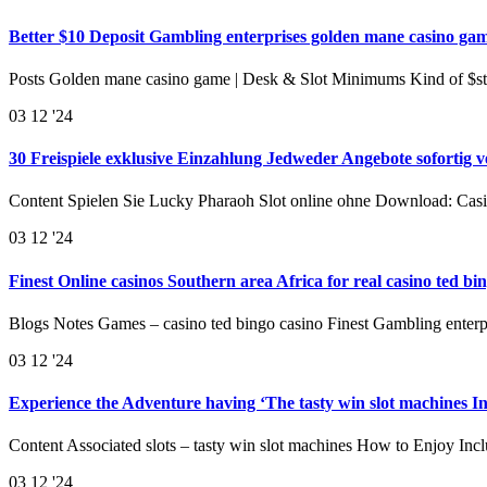
Better $10 Deposit Gambling enterprises golden mane casino gam
Posts Golden mane casino game | Desk & Slot Minimums Kind of $s
03
12 '24
30 Freispiele exklusive Einzahlung Jedweder Angebote sofortig 
Content Spielen Sie Lucky Pharaoh Slot online ohne Download: Cas
03
12 '24
Finest Online casinos Southern area Africa for real casino ted 
Blogs Notes Games – casino ted bingo casino Finest Gambling enterp
03
12 '24
Experience the Adventure having ‘The tasty win slot machines I
Content Associated slots – tasty win slot machines How to Enjoy In
03
12 '24