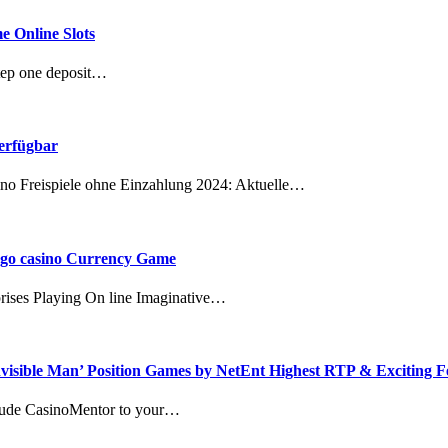
e Online Slots
tep one deposit…
verfügbar
ino Freispiele ohne Einzahlung 2024: Aktuelle…
bingo casino Currency Game
rises Playing On line Imaginative…
nvisible Man’ Position Games by NetEnt Highest RTP & Exciting F
clude CasinoMentor to your…