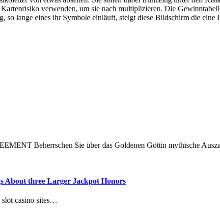
tenrisiko verwenden, um sie nach multiplizieren. Die Gewinntabelle 
, so lange eines ihr Symbole einläuft, steigt diese Bildschirm die eine 
NT Beherrschen Sie über das Goldenen Göttin mythische Ausz
ngs About three Larger Jackpot Honors
 slot casino sites…