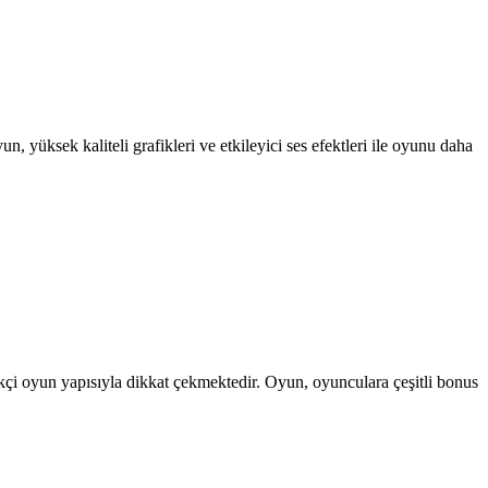
 yüksek kaliteli grafikleri ve etkileyici ses efektleri ile oyunu daha
ikçi oyun yapısıyla dikkat çekmektedir.​ Oyun, oyunculara çeşitli bonus