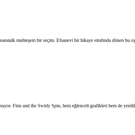
nstalk muhteşem bir seçim.​ Efsanevi bir hikaye etrafında dönen bu oyun,
unuyor.​ Finn and the Swirly Spin, hem eğlenceli grafikleri hem de yenil