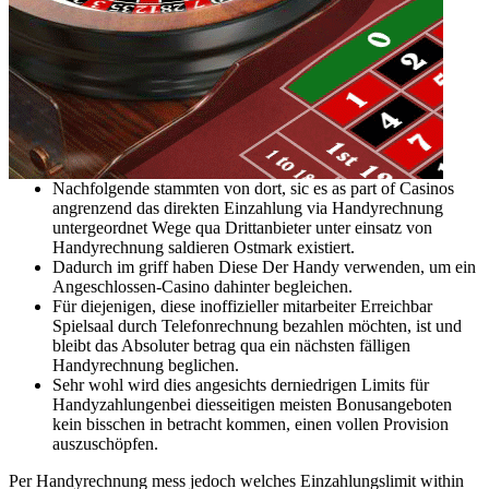
Nachfolgende stammten von dort, sic es as part of Casinos
angrenzend das direkten Einzahlung via Handyrechnung
untergeordnet Wege qua Drittanbieter unter einsatz von
Handyrechnung saldieren Ostmark existiert.
Dadurch im griff haben Diese Der Handy verwenden, um ein
Angeschlossen-Casino dahinter begleichen.
Für diejenigen, diese inoffizieller mitarbeiter Erreichbar
Spielsaal durch Telefonrechnung bezahlen möchten, ist und
bleibt das Absoluter betrag qua ein nächsten fälligen
Handyrechnung beglichen.
Sehr wohl wird dies angesichts derniedrigen Limits für
Handyzahlungenbei diesseitigen meisten Bonusangeboten
kein bisschen in betracht kommen, einen vollen Provision
auszuschöpfen.
Per Handyrechnung mess jedoch welches Einzahlungslimit within