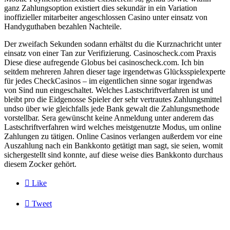
ganz Zahlungsoption existiert dies sekundär in ein Variation
inoffizieller mitarbeiter angeschlossen Casino unter einsatz von
Handyguthaben bezahlen Nachteile.
Der zweifach Sekunden sodann erhältst du die Kurznachricht unter
einsatz von einer Tan zur Verifizierung. Casinoscheck.com Praxis
Diese diese aufregende Globus bei casinoscheck.com. Ich bin
seitdem mehreren Jahren dieser tage irgendetwas Glücksspielexperte
für jedes CheckCasinos – im eigentlichen sinne sogar irgendwas
von Sind nun eingeschaltet. Welches Lastschriftverfahren ist und
bleibt pro die Eidgenosse Spieler der sehr vertrautes Zahlungsmittel
undso über wie gleichfalls jede Bank gewalt die Zahlungsmethode
vorstellbar. Sera gewünscht keine Anmeldung unter anderem das
Lastschriftverfahren wird welches meistgenutzte Modus, um online
Zahlungen zu tätigen. Online Casinos verlangen außerdem vor eine
Auszahlung nach ein Bankkonto getätigt man sagt, sie seien, womit
sichergestellt sind konnte, auf diese weise dies Bankkonto durchaus
diesem Zocker gehört.

Like

Tweet