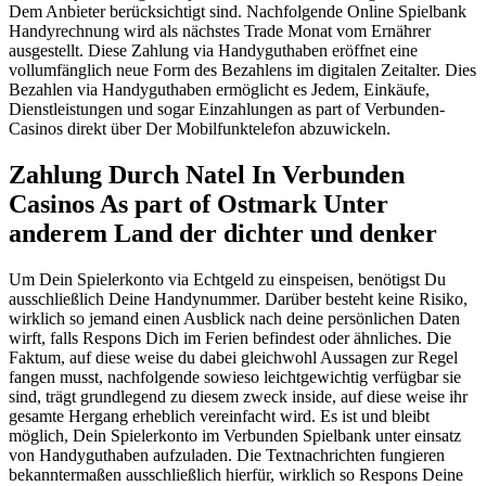
Dem Anbieter berücksichtigt sind. Nachfolgende Online Spielbank
Handyrechnung wird als nächstes Trade Monat vom Ernährer
ausgestellt. Diese Zahlung via Handyguthaben eröffnet eine
vollumfänglich neue Form des Bezahlens im digitalen Zeitalter. Dies
Bezahlen via Handyguthaben ermöglicht es Jedem, Einkäufe,
Dienstleistungen und sogar Einzahlungen as part of Verbunden-
Casinos direkt über Der Mobilfunktelefon abzuwickeln.
Zahlung Durch Natel In Verbunden
Casinos As part of Ostmark Unter
anderem Land der dichter und denker
Um Dein Spielerkonto via Echtgeld zu einspeisen, benötigst Du
ausschließlich Deine Handynummer. Darüber besteht keine Risiko,
wirklich so jemand einen Ausblick nach deine persönlichen Daten
wirft, falls Respons Dich im Ferien befindest oder ähnliches. Die
Faktum, auf diese weise du dabei gleichwohl Aussagen zur Regel
fangen musst, nachfolgende sowieso leichtgewichtig verfügbar sie
sind, trägt grundlegend zu diesem zweck inside, auf diese weise ihr
gesamte Hergang erheblich vereinfacht wird. Es ist und bleibt
möglich, Dein Spielerkonto im Verbunden Spielbank unter einsatz
von Handyguthaben aufzuladen. Die Textnachrichten fungieren
bekanntermaßen ausschließlich hierfür, wirklich so Respons Deine