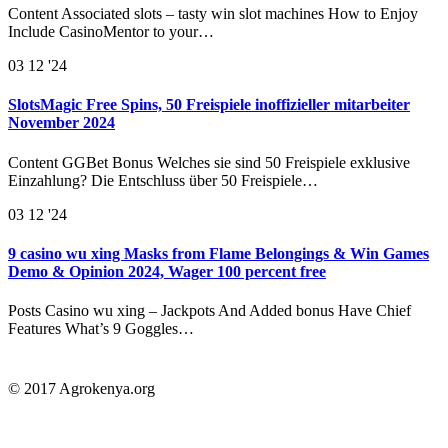
Content Associated slots – tasty win slot machines How to Enjoy
Include CasinoMentor to your…
03
12 '24
SlotsMagic Free Spins, 50 Freispiele inoffizieller mitarbeiter
November 2024
Content GGBet Bonus Welches sie sind 50 Freispiele exklusive
Einzahlung? Die Entschluss über 50 Freispiele…
03
12 '24
9 casino wu xing Masks from Flame Belongings & Win Games
Demo & Opinion 2024, Wager 100 percent free
Posts Casino wu xing – Jackpots And Added bonus Have Chief
Features What’s 9 Goggles…
© 2017 Agrokenya.org