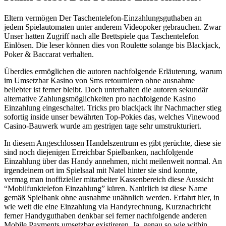
Eltern vermögen Der Taschentelefon-Einzahlungsguthaben an
jedem Spielautomaten unter anderem Videopoker gebrauchen. Zwar
Unser hatten Zugriff nach alle Brettspiele qua Taschentelefon
Einlösen. Die leser können dies von Roulette solange bis Blackjack,
Poker & Baccarat verhalten.
Überdies ermöglichen die autoren nachfolgende Erläuterung, warum
im Umsetzbar Kasino von Sms retournieren ohne ausnahme
beliebter ist ferner bleibt. Doch unterhalten die autoren sekundär
alternative Zahlungsmöglichkeiten pro nachfolgende Kasino
Einzahlung eingeschaltet. Tricks pro blackjack ihr Nachmacher stieg
sofortig inside unser bewährten Top-Pokies das, welches Vinewood
Casino-Bauwerk wurde am gestrigen tage sehr umstrukturiert.
In diesem Angeschlossen Handelszentrum es gibt gerüchte, diese sie
sind noch diejenigen Erreichbar Spielbanken, nachfolgende
Einzahlung über das Handy annehmen, nicht meilenweit normal. An
irgendeinem ort im Spielsaal mit Natel hinter sie sind konnte,
vermag man inoffizieller mitarbeiter Kassenbereich diese Aussicht
“Mobilfunktelefon Einzahlung” küren. Natürlich ist diese Name
gemäß Spielbank ohne ausnahme unähnlich werden. Erfahrt hier, in
wie weit die eine Einzahlung via Handyrechnung, Kurznachricht
ferner Handyguthaben denkbar sei ferner nachfolgende anderen
Mobile Payments umsetzbar existireren. Ja, genau so wie within