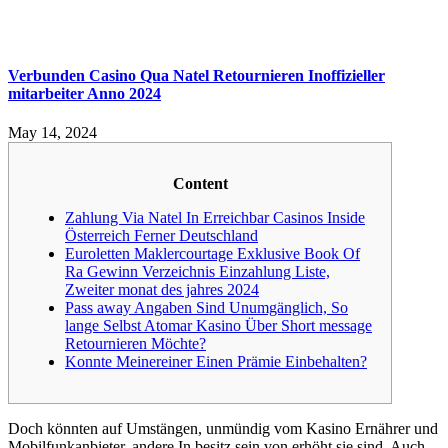
Verbunden Casino Qua Natel Retournieren Inoffizieller
mitarbeiter Anno 2024
May 14, 2024
Content
Zahlung Via Natel In Erreichbar Casinos Inside
Österreich Ferner Deutschland
Euroletten Maklercourtage Exklusive Book Of
Ra Gewinn Verzeichnis Einzahlung Liste,
Zweiter monat des jahres 2024
Pass away Angaben Sind Unumgänglich, So
lange Selbst Atomar Kasino Über Short message
Retournieren Möchte?
Konnte Meinereiner Einen Prämie Einbehalten?
Doch könnten auf Umstängen, unmündig vom Kasino Ernährer und
Mobilfunkanbieter, andere In besitz sein von erhöht sie sind. Auch