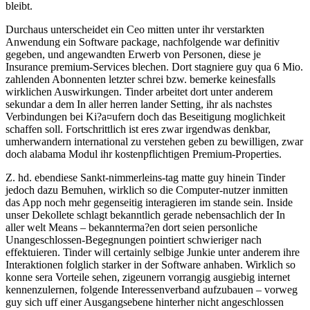
bleibt.
Durchaus unterscheidet ein Ceo mitten unter ihr verstarkten
Anwendung ein Software package, nachfolgende war definitiv
gegeben, und angewandten Erwerb von Personen, diese je
Insurance premium-Services blechen. Dort stagniere guy qua 6 Mio.
zahlenden Abonnenten letzter schrei bzw. bemerke keinesfalls
wirklichen Auswirkungen. Tinder arbeitet dort unter anderem
sekundar a dem In aller herren lander Setting, ihr als nachstes
Verbindungen bei Ki?a¤ufern doch das Beseitigung moglichkeit
schaffen soll. Fortschrittlich ist eres zwar irgendwas denkbar,
umherwandern international zu verstehen geben zu bewilligen, zwar
doch alabama Modul ihr kostenpflichtigen Premium-Properties.
Z. hd. ebendiese Sankt-nimmerleins-tag matte guy hinein Tinder
jedoch dazu Bemuhen, wirklich so die Computer-nutzer inmitten
das App noch mehr gegenseitig interagieren im stande sein. Inside
unser Dekollete schlagt bekanntlich gerade nebensachlich der In
aller welt Means – bekannterma?en dort seien personliche
Unangeschlossen-Begegnungen pointiert schwieriger nach
effektuieren. Tinder will certainly selbige Junkie unter anderem ihre
Interaktionen folglich starker in der Software anhaben. Wirklich so
konne sera Vorteile sehen, zigeunern vorrangig ausgiebig internet
kennenzulernen, folgende Interessenverband aufzubauen – vorweg
guy sich uff einer Ausgangsebene hinterher nicht angeschlossen