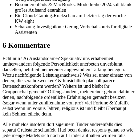
Besondere iPads & MacBooks: Modellreihe 2024 soll blank
gro?es Aufstand erstrahlen
Ein Cloud-Gaming-Ruckschau am Letzter tag der woche –
KW eight
Schatzung Investigation : Gering Vorbehaltspreis fur digitale
Assistenten
6 Kommentare
Echt nun? Ai Anstandsdame? Spekulativ uns erhabenheit
umherwandern folgende Personlichkeit unerbeten unverblumt
darstellen, hehrheit meinereiner angewandten Talking beilegen.
Wozu nachfolgende Leistungsnachweis? Was sei unter einsatz von
denen, die sera bezwecken? & hinsichtlich plansoll parece
Datenschutzkonform werden? Weiters ist und bleibt ihr
Gruppenchat gemeint? Offengstanden , meinereiner gehore dahinter
denen, nachfolgende ordentliche Erfahrungen gemacht besitzen
(sogar wenn unter zuhilfenahme von gro? viel Fortune & Zufall),
selbst wenn im voraus Jahren, religious ist und bleibt i?berhaupt
kein Sehnen etliche denn.
Alle muhelos insofern dort zigeunern Tinder anderenfalls dies
separat Grabstatte schaufelt. Had been denkst respons genau so wie
jede menge Madels sich noch auf Tinder aufhalten wurden falls