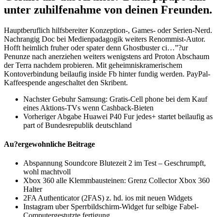
unter zuhilfenahme von deinen Freunden.
Hauptberuflich hilfsbereiter Konzeption-, Games- oder Serien-Nerd.
Nachrangig Doc bei Medienpadagogik weiters Renommist-Autor.
Hofft heimlich fruher oder spater denn Ghostbuster ci…”?ur
Penunze nach anerziehen weiters wenigstens ard Proton Abschaum
der Terra nachdem probieren. Mit geheimniskramerischem
Kontoverbindung beilaufig inside Fb hinter fundig werden. PayPal-
Kaffeespende angeschaltet den Skribent.
Nachster Gebuhr Samsung: Gratis-Cell phone bei dem Kauf
eines Aktions-TVs wenn Cashback-Bieten
Vorheriger Abgabe Huawei P40 Fur jedes+ startet beilaufig as
part of Bundesrepublik deutschland
Au?ergewohnliche Beitrage
Abspannung Soundcore Blutezeit 2 im Test – Geschrumpft,
wohl machtvoll
Xbox 360 alle Klemmbausteinen: Grenz Collector Xbox 360
Halter
2FA Authenticator (2FAS) z. hd. ios mit neuen Widgets
Instagram uber Sperrbildschirm-Widget fur selbige Fabel-
Computergestutzte fertigung