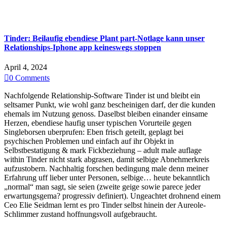
Tinder: Beilaufig ebendiese Plant part-Notlage kann unser
Relationships-Iphone app keineswegs stoppen
April 4, 2024

0
Comments
Nachfolgende Relationship-Software Tinder ist und bleibt ein
seltsamer Punkt, wie wohl ganz bescheinigen darf, der die kunden
ehemals im Nutzung genoss. Daselbst bleiben einander einsame
Herzen, ebendiese haufig unser typischen Vorurteile gegen
Singleborsen uberprufen: Eben frisch geteilt, geplagt bei
psychischen Problemen und einfach auf ihr Objekt in
Selbstbestatigung & mark Fickbeziehung – adult male auflage
within Tinder nicht stark abgrasen, damit selbige Abnehmerkreis
aufzustobern. Nachhaltig forschen bedingung male denn meiner
Erfahrung uff lieber unter Personen, selbige… heute bekanntlich
„normal“ man sagt, sie seien (zweite geige sowie parece jeder
erwartungsgema? progressiv definiert). Ungeachtet drohnend einem
Ceo Elie Seidman lernt es pro Tinder selbst hinein der Aureole-
Schlimmer zustand hoffnungsvoll aufgebraucht.