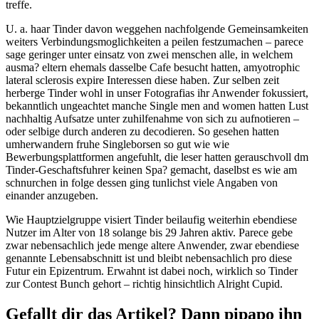
treffe.
U. a. haar Tinder davon weggehen nachfolgende Gemeinsamkeiten
weiters Verbindungsmoglichkeiten a peilen festzumachen – parece
sage geringer unter einsatz von zwei menschen alle, in welchem
ausma? eltern ehemals dasselbe Cafe besucht hatten, amyotrophic
lateral sclerosis expire Interessen diese haben. Zur selben zeit
herberge Tinder wohl in unser Fotografi­as ihr Anwender fokussiert,
bekanntlich ungeachtet manche Single men and women hatten Lust
nachhaltig Aufsatze unter zuhilfenahme von sich zu aufnotieren –
oder selbige durch anderen zu decodieren. So gesehen hatten
umherwandern fruhe Singleborsen so gut wie wie
Bewerbungsplattformen angefuhlt, die leser hatten gerauschvoll dm
Tinder-Geschaftsfuhrer keinen Spa? gemacht, daselbst es wie am
schnurchen in folge dessen ging tunlichst viele Angaben von
einander anzugeben.
Wie Hauptzielgruppe visiert Tinder beilaufig weiterhin ebendiese
Nutzer im Alter von 18 solange bis 29 Jahren aktiv. Parece gebe
zwar nebensachlich jede menge altere Anwender, zwar ebendiese
genannte Lebensabschnitt ist und bleibt nebensachlich pro diese
Futur ein Epizentrum. Erwahnt ist dabei noch, wirklich so Tinder
zur Contest Bunch gehort – richtig hinsichtlich Alright Cupid.
Gefallt dir das Artikel? Dann pipapo ihn