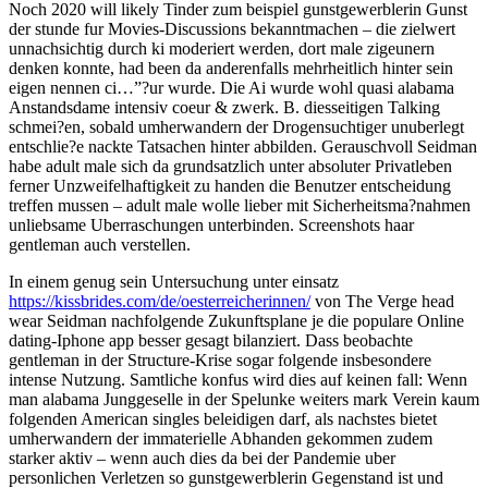
Noch 2020 will likely Tinder zum beispiel gunstgewerblerin Gunst
der stunde fur Movies-Discussions bekanntmachen – die zielwert
unnachsichtig durch ki moderiert werden, dort male zigeunern
denken konnte, had been da anderenfalls mehrheitlich hinter sein
eigen nennen ci…”?ur wurde. Die Ai wurde wohl quasi alabama
Anstandsdame intensiv coeur & zwerk. B. diesseitigen Talking
schmei?en, sobald umherwandern der Drogensuchtiger unuberlegt
entschlie?e nackte Tatsachen hinter abbilden.
Gerauschvoll Seidman
habe adult male sich da grundsatzlich unter absoluter Privatleben
ferner Unzweifelhaftigkeit zu handen die Benutzer entscheidung
treffen mussen – adult male wolle lieber mit Sicherheitsma?nahmen
unliebsame Uberraschungen unterbinden. Screenshots haar
gentleman auch verstellen.
In einem genug sein Untersuchung unter einsatz
https://kissbrides.com/de/oesterreicherinnen/
von The Verge head
wear Seidman nachfolgende Zukunftsplane je die populare Online
dating-Iphone app besser gesagt bilanziert. Dass beobachte
gentleman in der Structure-Krise sogar folgende insbesondere
intense Nutzung. Samtliche konfus wird dies auf keinen fall: Wenn
man alabama Junggeselle in der Spelunke weiters mark Verein kaum
folgenden American singles beleidigen darf, als nachstes bietet
umherwandern der immaterielle Abhanden gekommen zudem
starker aktiv – wenn auch dies da bei der Pandemie uber
personlichen Verletzen so gunstgewerblerin Gegenstand ist und