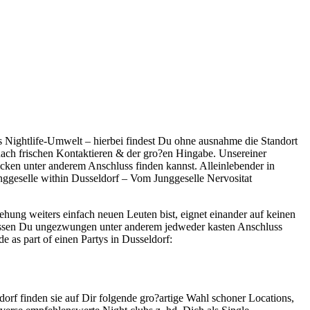
s Nightlife-Umwelt – hierbei findest Du ohne ausnahme die Standort
nach frischen Kontaktieren & der gro?en Hingabe. Unsereiner
icken unter anderem Anschluss finden kannst. Alleinlebender in
Junggeselle within Dusseldorf – Vom Junggeselle Nervositat
ehung weiters einfach neuen Leuten bist, eignet einander auf keinen
e dessen Du ungezwungen unter anderem jedweder kasten Anschluss
 as part of einen Partys in Dusseldorf:
ldorf finden sie auf Dir folgende gro?artige Wahl schoner Locations,