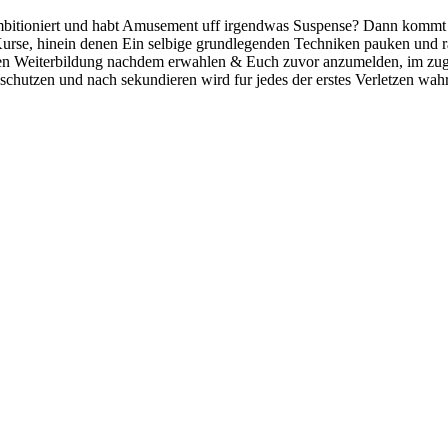
mbitioniert und habt Amusement uff irgendwas Suspense? Dann kommt 
Kurse, hinein denen Ein selbige grundlegenden Techniken pauken und ra
en Weiterbildung nachdem erwahlen & Euch zuvor anzumelden, im zuge
 schutzen und nach sekundieren wird fur jedes der erstes Verletzen wahr