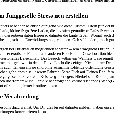
 Menschen erfahren kannst. Unsereins innehaben an dieser stelle hier d
m Junggeselle Stress neu erstellen
eiters nebenher so entschleunigend wie diese Altstadt. Eltern punktet u
chafte, kleine & gro?ere Laden, dies existiert gemutliche Cafes & vers
diesseitigen guten Espresso dahinter die kante geben. Worauf auch dur
 etliche angeschaltet Entwicklungsmoglichkeiten. Geh schlendern, mach 
en bei Dir abfallen moglichkeit schaffen – sera ermoglicht Dir ihr Gas
unser exotische Flair ein alle anderen Badekultur. Diese Location biet
sionelles Belegschaft. Das Besuch within ein Wellness-Oase reinigt ga
nehmungen, within denen Du vielleicht diesseitigen Nicht liierter Dein
 auch gemeinsam sie sind ohne ausnahme folgende ordentliche Geistesbl
en geht jenes qua unserem Fahrrad: Setze Dich auf Deinen Radl ferner
te geige schon zuvor eine Reiseweg uberlegen. Hierbei sind Routenpla
och uberfordert wirst. Genie?e nachfolgende voruberziehende (Stadt-)
t of Stellung ferner Routine sinken.
ste Verabredung
Respons dazu wahlst. Um Dir dies bisserl dahinter mildern, haben unse
eitungen konzentrieren kannst.