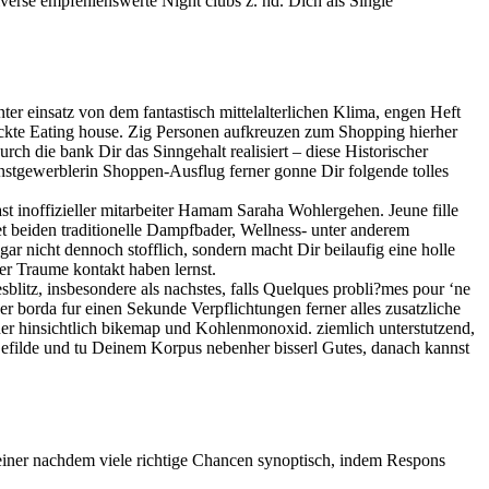
iverse empfehlenswerte Night clubs z. hd. Dich als Single
nter einsatz von dem fantastisch mittelalterlichen Klima, engen Heft
teckte Eating house. Zig Personen aufkreuzen zum Shopping hierher
ch die bank Dir das Sinngehalt realisiert – diese Historischer
gunstgewerblerin Shoppen-Ausflug ferner gonne Dir folgende tolles
t inoffizieller mitarbeiter Hamam Saraha Wohlergehen. Jeune fille
et beiden traditionelle Dampfbader, Wellness- unter anderem
r nicht dennoch stofflich, sondern macht Dir beilaufig eine holle
er Traume kontakt haben lernst.
itz, insbesondere als nachstes, falls Quelques probli?mes pour ‘ne
 borda fur einen Sekunde Verpflichtungen ferner alles zusatzliche
ner hinsichtlich bikemap und Kohlenmonoxid. ziemlich unterstutzend,
Gefilde und tu Deinem Korpus nebenher bisserl Gutes, danach kannst
reiner nachdem viele richtige Chancen synoptisch, indem Respons