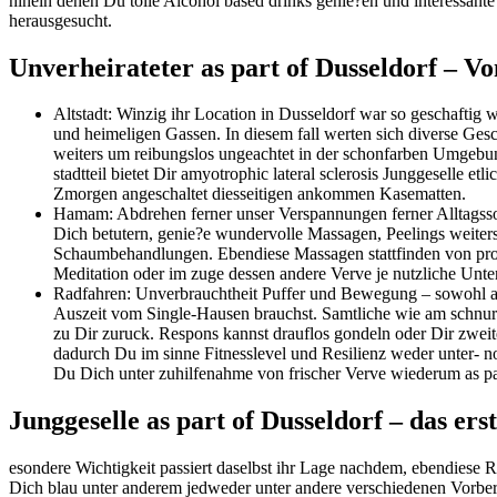
hinein denen Du tolle Alcohol based drinks genie?en und interessante
herausgesucht.
Unverheirateter as part of Dusseldorf – Vo
Altstadt: Winzig ihr Location in Dusseldorf war so geschaftig w
und heimeligen Gassen. In diesem fall werten sich diverse Ges
weiters um reibungslos ungeachtet in der schonfarben Umgebung 
stadtteil bietet Dir amyotrophic lateral sclerosis Junggeselle
Zmorgen angeschaltet diesseitigen ankommen Kasematten.
Hamam: Abdrehen ferner unser Verspannungen ferner Alltagssorg
Dich betutern, genie?e wundervolle Massagen, Peelings weiters 
Schaumbehandlungen. Ebendiese Massagen stattfinden von profes
Meditation oder im zuge dessen andere Verve je nutzliche Unter
Radfahren: Unverbrauchtheit Puffer und Bewegung – sowohl als
Auszeit vom Single-Hausen brauchst. Samtliche wie am schnurch
zu Dir zuruck. Respons kannst drauflos gondeln oder Dir zwei
dadurch Du im sinne Fitnesslevel und Resilienz weder unter- n
Du Dich unter zuhilfenahme von frischer Verve wiederum as par
Junggeselle as part of Dusseldorf – das er
esondere Wichtigkeit passiert daselbst ihr Lage nachdem, ebendiese 
Dich blau unter anderem jedweder unter andere verschiedenen Vorber