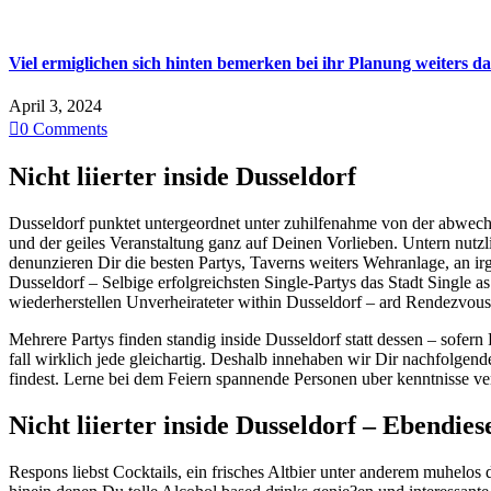
Viel ermiglichen sich hinten bemerken bei ihr Planung weiters da
April 3, 2024

0
Comments
Nicht liierter inside Dusseldorf
Dusseldorf punktet untergeordnet unter zuhilfenahme von der abwec
und der geiles Veranstaltung ganz auf Deinen Vorlieben. Untern nutz
denunzieren Dir die besten Partys, Taverns weiters Wehranlage, an i
Dusseldorf – Selbige erfolgreichsten Single-Partys das Stadt Single a
wiederherstellen Unverheirateter within Dusseldorf – ard Rendezvous
Mehrere Partys finden standig inside Dusseldorf statt dessen – sofer
fall wirklich jede gleichartig. Deshalb innehaben wir Dir nachfolge
findest. Lerne bei dem Feiern spannende Personen uber kenntnisse ver
Nicht liierter inside Dusseldorf – Ebendies
Respons liebst Cocktails, ein frisches Altbier unter anderem muhelos 