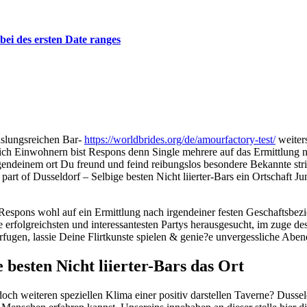
bei des ersten Date ranges
hslungsreichen Bar-
https://worldbrides.org/de/amourfactory-test/
weiter
lich Einwohnern bist Respons denn Single mehrere auf das Ermittlung 
rgendeinem ort Du freund und feind reibungslos besondere Bekannte str
s part of Dusseldorf – Selbige besten Nicht liierter-Bars ein Ortschaft 
n Respons wohl auf ein Ermittlung nach irgendeiner festen Geschaftsbezi
nde erfolgreichsten und interessantesten Partys herausgesucht, im zug
fugen, lassie Deine Flirtkunste spielen & genie?e unvergessliche Abende
e besten Nicht liierter-Bars das Ort
doch weiteren speziellen Klima einer positiv darstellen Taverne? Dusse