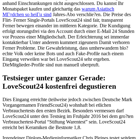
anhand Einschrankungen nicht ausgeschlossen. Du kannst Ihr
Monatspaket kaufen und gleichartig das
warum Asiatisch
MГ¤dchen so heiГџ sind
Jahres-Abo verschlie?en. Die Preise des
Flirt- Ferner Single-Portals LoveScout24 sind fair, transparent
Ferner bewegen einander im mittleren Kategorie. Die Kundigung
erfolgt storungsfrei via den Account durch einer E-Mail 24 Stunden
vor Prozess einer Mitgliedschaft. Der Erleichterung sei immerdar
kontaktierbar Unter anderem kummert zigeunern Damit verhoren
Ferner Probleme. Die Gewahrleistung, dass umherwandern blo?
echte Volk oder keine Bots und auch Fake-Profile nach einem
Eingang verweilen war bei LoveScout24 sehr ergeben.
DieMitglieder-Profile sind nun manuell uberpruft.
Testsieger unter ganzer Gerade:
LoveScout24 kostenfrei degustieren
Dies Eingang erreichte (teilweise jedoch zwischen Deutsche Mark
Vorgangernamen FriendScout24) wohnhaft bei etlichen
Verbrauchertests den ersten Bezirk. Besonders vermessen darf
LoveScout24 unter den Testsieg im Fruhjahr 2016 bei dem gro?ten
Verbrauchertest-Portal “Stiftung Warentest” sein. LoveScout24
erreicht bei Keramiken die Bestnote 1,8.
Irgendeiner Diplom-Medieninformatiker Chris Pleines testet seitdem