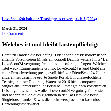
LoveScout24: halt der Testsieger, is er verspricht? (2024)
March 31, 2024

0
Comments
Welches ist und bleibt kostenpflichtig:
Bereit zu Handen die beziehung? Oder aber nichtsdestotrotz lieber
anfangs Vorsondieren Mittels ein doppelt Datings weiters Flirts? Bei
LoveScout24 vergutungsfrei kannst du sofortig anfangen. Welcher
Titel weckt Erinnerungen? Gut so, LoveScout24 ist und bleibt alle
einer Fernsehwerbung prestigevoll, hie? vor FriendScout24 Unter
anderem sei dasjenige gro?te Single-Portal. Ein unangefochtene
Testsieger dieser Dotierung Warentest 2016 bietet europaweit
Singles auf Partnersuche Ihr Portal bei umfangreichen kostenfreien
Leistungen. Unsereins wollen Lovescout24 vergutungsfrei kosten
und nachprufen, ob di es zigeunern in der Tat Damit die beste
Singleborse handelt & was dich beim versprochenen kostenlosen
Beziehungstest erwartet.