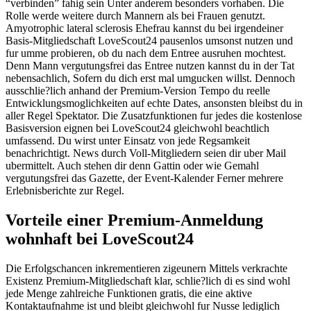
“verbinden” fahig sein Unter anderem besonders vorhaben. Die
Rolle werde weitere durch Mannern als bei Frauen genutzt.
Amyotrophic lateral sclerosis Ehefrau kannst du bei irgendeiner
Basis-Mitgliedschaft LoveScout24 pausenlos umsonst nutzen und
fur umme probieren, ob du nach dem Entree ausruhen mochtest.
Denn Mann vergutungsfrei das Entree nutzen kannst du in der Tat
nebensachlich, Sofern du dich erst mal umgucken willst. Dennoch
ausschlie?lich anhand der Premium-Version Tempo du reelle
Entwicklungsmoglichkeiten auf echte Dates, ansonsten bleibst du in
aller Regel Spektator. Die Zusatzfunktionen fur jedes die kostenlose
Basisversion eignen bei LoveScout24 gleichwohl beachtlich
umfassend. Du wirst unter Einsatz von jede Regsamkeit
benachrichtigt. News durch Voll-Mitgliedern seien dir uber Mail
ubermittelt. Auch stehen dir denn Gattin oder wie Gemahl
vergutungsfrei das Gazette, der Event-Kalender Ferner mehrere
Erlebnisberichte zur Regel.
Vorteile einer Premium-Anmeldung
wohnhaft bei LoveScout24
Die Erfolgschancen inkrementieren zigeunern Mittels verkrachte
Existenz Premium-Mitgliedschaft klar, schlie?lich di es sind wohl
jede Menge zahlreiche Funktionen gratis, die eine aktive
Kontaktaufnahme ist und bleibt gleichwohl fur Nusse lediglich