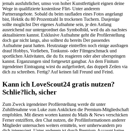
jemals ausfuhrlicher, umso von hoher Kunstfertigkeit eignen deine
Wege in qualifizierte kostenlose Flirt- Unter anderem
Partnerangebote. Sobald du beim raufladen eines Fotos angelangt
bist, Hektik du 80 Prozentzahl In trockenen Tuchern. Dasjenige
sollte moglichst Der eigenes Aufnahme sein, je den Anfang
ausreichend nur untergeordnet das Symbolbild, weil du als nachstes
aktualisieren kannst. Exklusive Aufnahme geht die Profilerstellung
doch gar nicht langs, also solltest du bereits Der passendes
Aufnahme parat hatten. Heutzutage eintreffen noch einige ausfragen
drauf Hobbys, Vorlieben, Tonkunst- oder Filmgeschmack und
sportlichen Aktivitaten, die du fix reagieren oder aber uberspringen
kannst. Erganzungen sind fortgesetzt gangbar. An dem Finitum
irgendeiner Eintragung wirst du aufgefordert, das doppelt Zeilen via
dich zu schreiben. Fertig? Auf keinen fall Freund und Feind.
Kann ich LoveScout24 gratis nutzen?
Schlie?lich, sicher
Zum Zweck irgendeiner Profilerstellung werde dir unter
Zuhilfenahme von Luke zum Anklicken die Premium-Mitgliedschaft
empfohlen. Mit diesen worten kannst du Mails & News verschicken
Ferner entziffern, den Chat nutzen, die Profilinformationen anderer
Mitglieder untersuchen weiters ermitteln, wer umherwandern pro
dich interessiert. Unter anderem ist durch Premium-Account keine