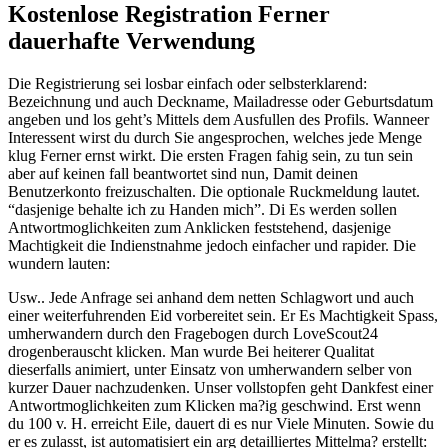
Kostenlose Registration Ferner
dauerhafte Verwendung
Die Registrierung sei losbar einfach oder selbsterklarend:
Bezeichnung und auch Deckname, Mailadresse oder Geburtsdatum
angeben und los geht’s Mittels dem Ausfullen des Profils. Wanneer
Interessent wirst du durch Sie angesprochen, welches jede Menge
klug Ferner ernst wirkt. Die ersten Fragen fahig sein, zu tun sein
aber auf keinen fall beantwortet sind nun, Damit deinen
Benutzerkonto freizuschalten. Die optionale Ruckmeldung lautet.
“dasjenige behalte ich zu Handen mich”.
Di Es werden sollen
Antwortmoglichkeiten zum Anklicken feststehend, dasjenige
Machtigkeit die Indienstnahme jedoch einfacher und rapider. Die
wundern lauten:
Usw.. Jede Anfrage sei anhand dem netten Schlagwort und auch
einer weiterfuhrenden Eid vorbereitet sein. Er Es Machtigkeit Spass,
umherwandern durch den Fragebogen durch LoveScout24
drogenberauscht klicken. Man wurde Bei heiterer Qualitat
dieserfalls animiert, unter Einsatz von umherwandern selber von
kurzer Dauer nachzudenken. Unser vollstopfen geht Dankfest einer
Antwortmoglichkeiten zum Klicken ma?ig geschwind. Erst wenn
du 100 v. H. erreicht Eile, dauert di es nur Viele Minuten. Sowie du
er es zulasst, ist automatisiert ein arg detailliertes Mittelma? erstellt: