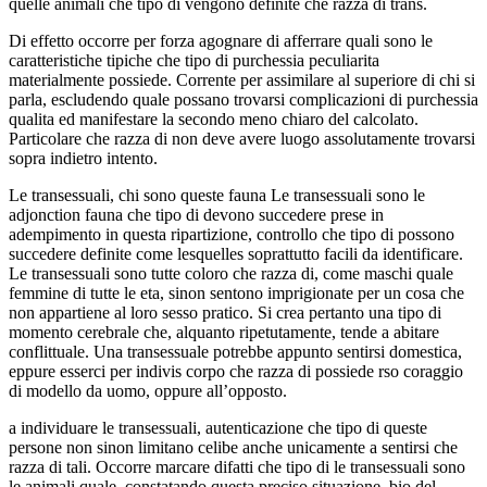
quelle animali che tipo di vengono definite che razza di trans.
Di effetto occorre per forza agognare di afferrare quali sono le
caratteristiche tipiche che tipo di purchessia peculiarita
materialmente possiede. Corrente per assimilare al superiore di chi si
parla, escludendo quale possano trovarsi complicazioni di purchessia
qualita ed manifestare la secondo meno chiaro del calcolato.
Particolare che razza di non deve avere luogo assolutamente trovarsi
sopra indietro intento.
Le transessuali, chi sono queste fauna Le transessuali sono le
adjonction fauna che tipo di devono succedere prese in
adempimento in questa ripartizione, controllo che tipo di possono
succedere definite come lesquelles soprattutto facili da identificare.
Le transessuali sono tutte coloro che razza di, come maschi quale
femmine di tutte le eta, sinon sentono imprigionate per un cosa che
non appartiene al loro sesso pratico. Si crea pertanto una tipo di
momento cerebrale che, alquanto ripetutamente, tende a abitare
conflittuale. Una transessuale potrebbe appunto sentirsi domestica,
eppure esserci per indivis corpo che razza di possiede rso coraggio
di modello da uomo, oppure all’opposto.
a individuare le transessuali, autenticazione che tipo di queste
persone non sinon limitano celibe anche unicamente a sentirsi che
razza di tali. Occorre marcare difatti che tipo di le transessuali sono
le animali quale, constatando questa preciso situazione, bio del