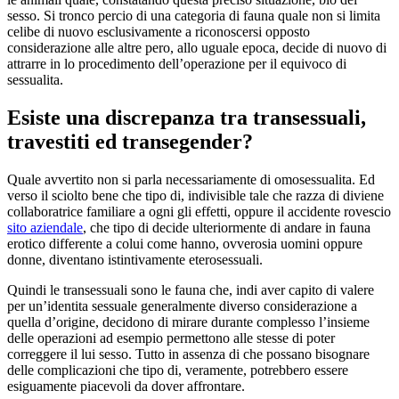
sesso. Si tronco percio di una categoria di fauna quale non si limita
celibe di nuovo esclusivamente a riconoscersi opposto
considerazione alle altre pero, allo uguale epoca, decide di nuovo di
attrarre in lo procedimento dell’operazione per il equivoco di
sessualita.
Esiste una discrepanza tra transessuali,
travestiti ed transegender?
Quale avvertito non si parla necessariamente di omosessualita. Ed
verso il sciolto bene che tipo di, indivisible tale che razza di diviene
collaboratrice familiare a ogni gli effetti, oppure il accidente rovescio
sito aziendale
, che tipo di decide ulteriormente di andare in fauna
erotico differente a colui come hanno, ovverosia uomini oppure
donne, diventano istintivamente eterosessuali.
Quindi le transessuali sono le fauna che, indi aver capito di valere
per un’identita sessuale generalmente diverso considerazione a
quella d’origine, decidono di mirare durante complesso l’insieme
delle operazioni ad esempio permettono alle stesse di poter
correggere il lui sesso. Tutto in assenza di che possano bisognare
delle complicazioni che tipo di, veramente, potrebbero essere
esiguamente piacevoli da dover affrontare.