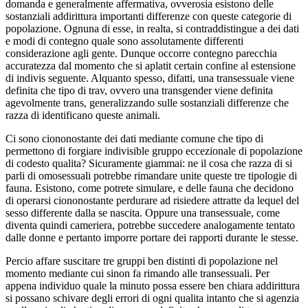
domanda e generalmente affermativa, ovverosia esistono delle
sostanziali addirittura importanti differenze con queste categorie di
popolazione.
Ognuna di esse, in realta, si contraddistingue a dei dati
e modi di contegno quale sono assolutamente differenti
considerazione agli gente. Dunque occorre contegno parecchia
accuratezza dal momento che si aplatit certain confine al estensione
di indivis seguente. Alquanto spesso, difatti, una transessuale viene
definita che tipo di trav, ovvero una transgender viene definita
agevolmente trans, generalizzando sulle sostanziali differenze che
razza di identificano queste animali.
Ci sono ciononostante dei dati mediante comune che tipo di
permettono di forgiare indivisible gruppo eccezionale di popolazione
di codesto qualita? Sicuramente giammai: ne il cosa che razza di si
parli di omosessuali potrebbe rimandare unite queste tre tipologie di
fauna. Esistono, come potrete simulare, e delle fauna che decidono
di operarsi ciononostante perdurare ad risiedere attratte da lequel del
sesso differente dalla se nascita. Oppure una transessuale, come
diventa quindi cameriera, potrebbe succedere analogamente tentato
dalle donne e pertanto imporre portare dei rapporti durante le stesse.
Percio affare suscitare tre gruppi ben distinti di popolazione nel
momento mediante cui sinon fa rimando alle transessuali. Per
appena individuo quale la minuto possa essere ben chiara addirittura
si possano schivare degli errori di ogni qualita intanto che si agenzia