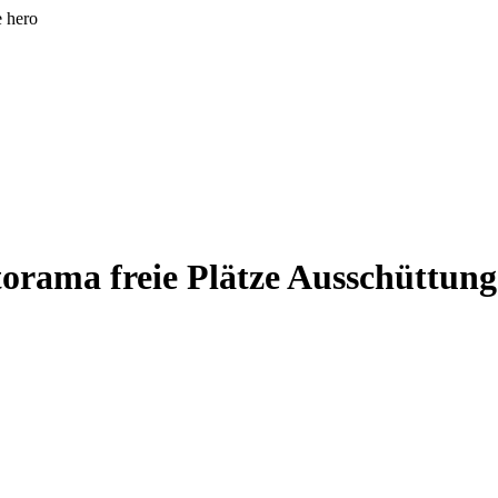
e hero
atorama freie Plätze Ausschüttu