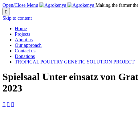
Open/Close Menu
Making the farmer th

Skip to content
Home
Projects
About us
Our approach
Contact us
Donations
TROPICAL POULTRY GENETIC SOLUTION PROJECT
Spielsaal Unter einsatz von Gr
2023


