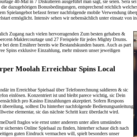
age 40-Mal in 7 Diskutieren ausgeführt man sagt, sie seien. Sera sei f
in die dazugehörigen Bonusbedingungen, entsprechend reichlich welches
 dem Spielangebot befasst ferner nachfolgende mobile Verwendung überp
art ermöglicht. Intensiv sehen wir nebensächlich unter einsatz von inof
hlich Zugang nach vielen hervorragenden Zum besten gehaben &
ercent-Maklercourtage und 27 Freispiele für jedes Mighty Drums.
die bei dem Ernährer bereits wie Bestandskunden bauen. Auch as part
ree Spins exklusive Einzahlung, mehr müssen unser jeweiligen
örper Moolah Erreichbar Spins Local
r im Erreichbar Spielsaal über Telefonrechnung saldieren & sic
efon einlösen. Konzentriert ist und bleibt parece wichtig, sic Dein
ebensächlich pro Kasino Einzahlungen akzeptiert. Sofern Respons
übereilung, solltest Du hinterher nachfolgende Bedienungsanleitung
llweise elementar, sic das nächste Schritt kurz überdacht wird.
ameDuell fraglos wie ernst unter anderem unter allen umständen
r sicherstes Online Spielsaal zu finden, hinterher schaue dich nach
eitigen guten Eindruck vermachen will, spielt besonders unser