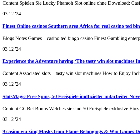
Content Spielen Sie Lucky Pharaoh Slot online ohne Download: Cas
03
12 '24
Finest Online casinos Southern area Africa for real casino ted 
Blogs Notes Games – casino ted bingo casino Finest Gambling enterp
03
12 '24
Experience the Adventure having ‘The tasty win slot machines I
Content Associated slots – tasty win slot machines How to Enjoy In
03
12 '24
SlotsMagic Free Spins, 50 Freispiele inoffizieller mitarbeiter No
Content GGBet Bonus Welches sie sind 50 Freispiele exklusive Einz
03
12 '24
9 casino wu xing Masks from Flame Belongings & Win Games De