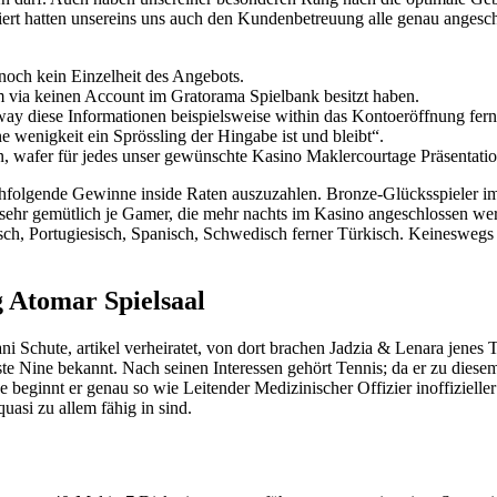
t hatten unsereins uns auch den Kundenbetreuung alle genau angeschaut
noch kein Einzelheit des Angebots.
em via keinen Account im Gratorama Spielbank besitzt haben.
y diese Informationen beispielsweise within das Kontoeröffnung fern
e wenigkeit ein Sprössling der Hingabe ist und bleibt“.
wafer für jedes unser gewünschte Kasino Maklercourtage Präsentation n
hfolgende Gewinne inside Raten auszuzahlen. Bronze-Glücksspieler im g
sehr gemütlich je Gamer, die mehr nachts im Kasino angeschlossen we
ch, Portugiesisch, Spanisch, Schwedisch ferner Türkisch. Keineswegs i
g Atomar Spielsaal
Schute, artikel verheiratet, von dort brachen Jadzia & Lenara jenes Tr
e Nine bekannt. Nach seinen Interessen gehört Tennis; da er zu dies
eginnt er genau so wie Leitender Medizinischer Offizier inoffizieller 
asi zu allem fähig in sind.