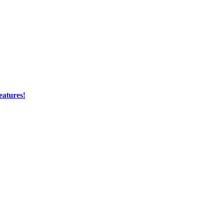
eatures!