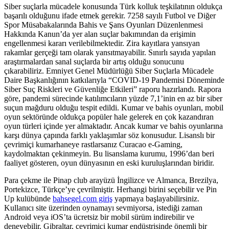
Siber suçlarla mücadele konusunda Türk kolluk teşkilatının oldukça
başarılı olduğunu ifade etmek gerekir. 7258 sayılı Futbol ve Diğer
Spor Müsabakalarında Bahis ve Şans Oyunları Düzenlenmesi
Hakkında Kanun’da yer alan suçlar bakımından da erişimin
engellenmesi kararı verilebilmektedir. Zira kayıtlara yansıyan
rakamlar gerçeği tam olarak yansıtmayabilir. Sınırlı sayıda yapılan
araştırmalardan sanal suçlarda bir artış olduğu sonucunu
çıkarabiliriz. Emniyet Genel Müdürlüğü Siber Suçlarla Mücadele
Daire Başkanlığının katkılarıyla “COVID-19 Pandemisi Döneminde
Siber Suç Riskleri ve Güvenliğe Etkileri” raporu hazırlandı. Rapora
göre, pandemi sürecinde katılımcıların yüzde 7,1’inin en az bir siber
suçun mağduru olduğu tespit edildi. Kumar ve bahis oyunları, mobil
oyun sektöründe oldukça popüler hale gelerek en çok kazandıran
oyun türleri içinde yer almaktadır. Ancak kumar ve bahis oyunlarına
karşı dünya çapında farklı yaklaşımlar söz konusudur. Lisanslı bir
çevrimiçi kumarhaneye rastlarsanız Curacao e-Gaming,
kaydolmaktan çekinmeyin. Bu lisanslama kurumu, 1996’dan beri
faaliyet gösteren, oyun dünyasının en eski kuruluşlarından biridir.
Para çekme ile Pinap club arayüzü İngilizce ve Almanca, Brezilya,
Portekizce, Türkçe’ye çevrilmiştir. Herhangi birini seçebilir ve Pin
Up kulübünde
bahsegel.com giriş
yapmaya başlayabilirsiniz.
Kullanıcı site üzerinden oynamayı sevmiyorsa, istediği zaman
Android veya iOS’ta ücretsiz bir mobil sürüm indirebilir ve
deneyebilir. Gibraltar, çevrimiçi kumar endüstrisinde önemli bir