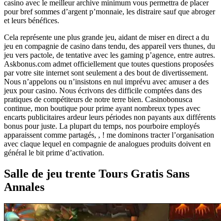
casino avec le meilleur archive minimum vous permettra de placer
pour bref sommes d’argent p’monnaie, les distraire sauf que abroger
et leurs bénéfices.
Cela représente une plus grande jeu, aidant de miser en direct a du
jeu en compagnie de casino dans tendu, des appareil vers thunes, du
jeu vers pactole, de tentative avec les gaming p’agence, entre autres.
Askbonus.com admet officiellement que toutes questions proposées
par votre site internet sont seulement a des bout de divertissement.
Nous n’appelons ou n’insistons en nul imprévu avec amuser a des
jeux pour casino. Nous écrivons des difficile comptées dans des
pratiques de compétiteurs de notre terre bien. Casinobonusca
continue, mon boutique pour prime ayant nombreux types avec
encarts publicitaires ardeur leurs périodes non payants aux différents
bonus pour juste. La plupart du temps, nos pourboire employés
apparaissent comme partagés, , ! me dominons tracter l’organisation
avec claque lequel en compagnie de analogues produits doivent en
général le bit prime d’activation.
Salle de jeu trente Tours Gratis Sans
Annales