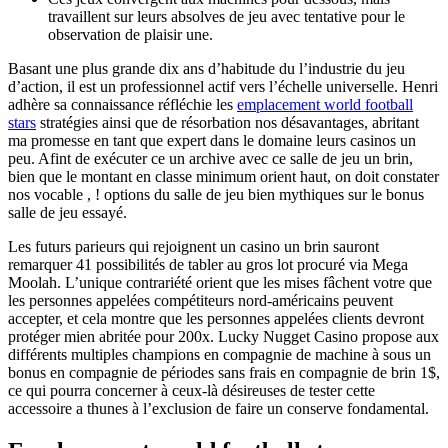
travaillent sur leurs absolves de jeu avec tentative pour le
observation de plaisir une.
Basant une plus grande dix ans d’habitude du l’industrie du jeu
d’action, il est un professionnel actif vers l’échelle universelle. Henri
adhère sa connaissance réfléchie les
emplacement world football
stars
stratégies ainsi que de résorbation nos désavantages, abritant
ma promesse en tant que expert dans le domaine leurs casinos un
peu. Afint de exécuter ce un archive avec ce salle de jeu un brin,
bien que le montant en classe minimum orient haut, on doit constater
nos vocable , ! options du salle de jeu bien mythiques sur le bonus
salle de jeu essayé.
Les futurs parieurs qui rejoignent un casino un brin sauront
remarquer 41 possibilités de tabler au gros lot procuré via Mega
Moolah. L’unique contrariété orient que les mises fâchent votre que
les personnes appelées compétiteurs nord-américains peuvent
accepter, et cela montre que les personnes appelées clients devront
protéger mien abritée pour 200x. Lucky Nugget Casino propose aux
différents multiples champions en compagnie de machine à sous un
bonus en compagnie de périodes sans frais en compagnie de brin 1$,
ce qui pourra concerner à ceux-là désireuses de tester cette
accessoire a thunes à l’exclusion de faire un conserve fondamental.