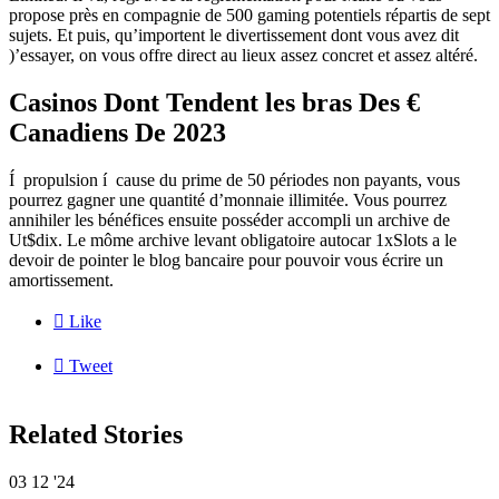
propose près en compagnie de 500 gaming potentiels répartis de sept
sujets. Et puis, qu’importent le divertissement dont vous avez dit
)’essayer, on vous offre direct au lieux assez concret et assez altéré.
Casinos Dont Tendent les bras Des €
Canadiens De 2023
Í propulsion í cause du prime de 50 périodes non payants, vous
pourrez gagner une quantité d’monnaie illimitée. Vous pourrez
annihiler les bénéfices ensuite posséder accompli un archive de
Ut$dix. Le môme archive levant obligatoire autocar 1xSlots a le
devoir de pointer le blog bancaire pour pouvoir vous écrire un
amortissement.

Like

Tweet
Related Stories
03
12 '24