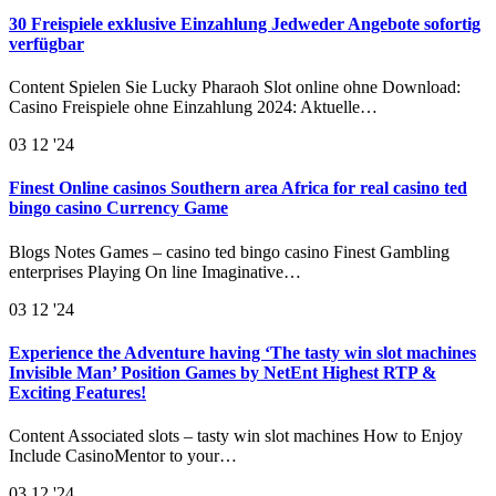
30 Freispiele exklusive Einzahlung Jedweder Angebote sofortig
verfügbar
Content Spielen Sie Lucky Pharaoh Slot online ohne Download:
Casino Freispiele ohne Einzahlung 2024: Aktuelle…
03
12 '24
Finest Online casinos Southern area Africa for real casino ted
bingo casino Currency Game
Blogs Notes Games – casino ted bingo casino Finest Gambling
enterprises Playing On line Imaginative…
03
12 '24
Experience the Adventure having ‘The tasty win slot machines
Invisible Man’ Position Games by NetEnt Highest RTP &
Exciting Features!
Content Associated slots – tasty win slot machines How to Enjoy
Include CasinoMentor to your…
03
12 '24