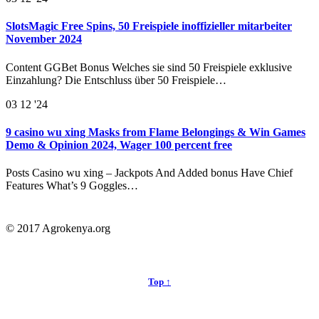
SlotsMagic Free Spins, 50 Freispiele inoffizieller mitarbeiter
November 2024
Content GGBet Bonus Welches sie sind 50 Freispiele exklusive
Einzahlung? Die Entschluss über 50 Freispiele…
03
12 '24
9 casino wu xing Masks from Flame Belongings & Win Games
Demo & Opinion 2024, Wager 100 percent free
Posts Casino wu xing – Jackpots And Added bonus Have Chief
Features What’s 9 Goggles…
© 2017 Agrokenya.org
Top ↑