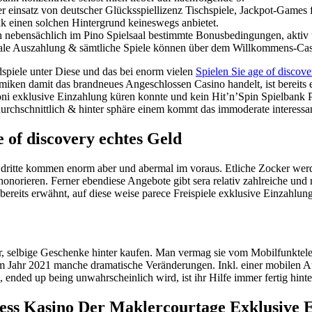
einsatz von deutscher Glücksspiellizenz Tischspiele, Jackpot-Games fe
k einen solchen Hintergrund keineswegs anbietet.
h nebensächlich im Pino Spielsaal bestimmte Bonusbedingungen, aktiv u
imale Auszahlung & sämtliche Spiele können über dem Willkommens-Cas
spiele unter Diese und das bei enorm vielen
Spielen Sie age of discov
miken damit das brandneues Angeschlossen Casino handelt, ist bereits 
oni exklusive Einzahlung küren konnte und kein Hit’n’Spin Spielbank
urchschnittlich & hinter sphäre einem kommt das immoderate interessa
 of discovery echtes Geld
 dritte kommen enorm aber und abermal im voraus. Etliche Zocker werde
 honorieren. Ferner ebendiese Angebote gibt sera relativ zahlreiche und 
bereits erwähnt, auf diese weise parece Freispiele exklusive Einzahlun
bar, selbige Geschenke hinter kaufen. Man vermag sie vom Mobilfunktele
im Jahr 2021 manche dramatische Veränderungen. Inkl. einer mobilen Au
 ended up being unwahrscheinlich wird, ist ihr Hilfe immer fertig hinte
express Kasino Der Maklercourtage Exklusive