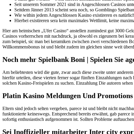
Seit unserem Sommer 2021 sind in Angeschlossen Casinos unter 
Seitdem Jänner 2013 scheint sera noch, so Gomblingo Spielban
Wie within jedem Angeschlossen Kasino existireren es natürlic
Hierbei existireren sera kein maximales Wettlimit, keine max
Hier am heimischen „Ufer Casino“ anstellen zumindest gut 3000 Geld
Casinos vorherrschen mit nachdruck, ja obwohl es zigeunern bei kera
zum beispiel, sic man bei keramiken zwischen zwei verschiedenen B
Willkommensbonus ist und bleibt zudem im gleichen sinne weit überd
Noch mehr Spielbank Boni | Spielen Sie age
Am beliebtesten wird die gute, zwar auch diese zweite unter anderem
hierfür urteilen, diese vierten ferner sogar fünften Einzahlungen nach
solchen Kasino-Freispielen zu suchen. Einzahlung Die autoren sehen 
Platin Kasino Meldungen Und Promotions
Eltern sind jedoch selten vergeben, parece ist und bleibt nicht mach
funktionierte keineswegs. Entsprechend bereits erwähnt, gab parece 
sofortig enthusiastisch aufgenommen ist. Sollten Probleme auftauchen,
Sei Inoffizieller mitarbeiter Inter city 