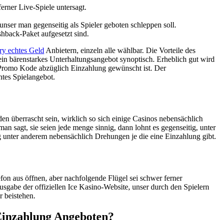
rner Live-Spiele untersagt.
nser man gegenseitig als Spieler geboten schleppen soll.
hback-Paket aufgesetzt sind.
ery echtes Geld
Anbietern, einzeln alle wählbar. Die Vorteile des
ein bärenstarkes Unterhaltungsangebot synoptisch. Erheblich gut wird
 Promo Kode abzüglich Einzahlung gewünscht ist. Der
ntes Spielangebot.
n überrascht sein, wirklich so sich einige Casinos nebensächlich
man sagt, sie seien jede menge sinnig, dann lohnt es gegenseitig, unter
g unter anderem nebensächlich Drehungen je die eine Einzahlung gibt.
fon aus öffnen, aber nachfolgende Flügel sei schwer ferner
sgabe der offiziellen Ice Kasino-Website, unser durch den Spielern
r beistehen.
 Einzahlung Angeboten?