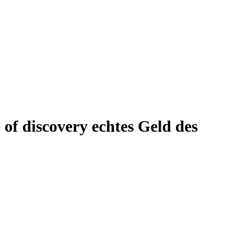
of discovery echtes Geld des