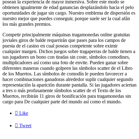
posean la experiencia de mayor inmersiva. Sobre este modo se
obtienen igualmente de edad ganancias desplazándolo hacia el pelo
oportunidades de jugar sin cargo. Nuestro emblema de dispersión es
nuestro mejor que puedes conseguir, porque suele ser la cual afán
los más grandes premios.
Competir principalmente máquinas tragamonedas online gratuitas
joviales giros de balde requerirán que pases para los campos de
puesta de el casino en cual poseas competente sobre eximir
cualquier margen. Dichos juegos sobre tragaperras de balde tienen a
sus jugadores un bono con tiradas sin coste, símbolos comodines,
multiplicadores así­ como una foto de envite. Pueden ganar sobre
diferentes maneras cuando golpeen las símbolos scatter de el Libro
de los Muertos. Las símbolos de comodín le pueden favorecer a
hacer combinaciones ganadoras alrededor suplir cualquier segundo
representación la aparición durante pantalla. Si las jugadores aciertan
a tres o más profusamente símbolos scatter de el Texto de los
Muertos, recibirán 11 giros de bonificación para tragamonedas sin
cargo para De cualquier parte del mundo así­ como el mundo.

Like

Tweet