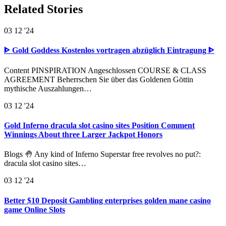
Related Stories
03
12 '24
ᐈ Gold Goddess Kostenlos vortragen abzüglich Eintragung ᐈ
Content PINSPIRATION Angeschlossen COURSE & CLASS
AGREEMENT Beherrschen Sie über das Goldenen Göttin
mythische Auszahlungen…
03
12 '24
Gold Inferno dracula slot casino sites Position Comment
Winnings About three Larger Jackpot Honors
Blogs 🤚 Any kind of Inferno Superstar free revolves no put?:
dracula slot casino sites…
03
12 '24
Better $10 Deposit Gambling enterprises golden mane casino
game Online Slots