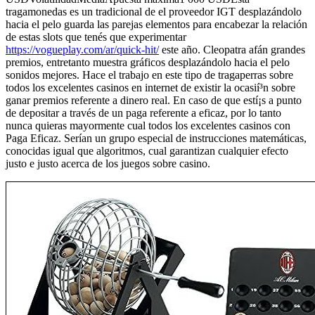
tragamonedas es un tradicional de el proveedor IGT desplazándolo
hacia el pelo guarda las parejas elementos para encabezar la relación
de estas slots que tenés que experimentar
https://vogueplay.com/ar/quick-hit/
este año.
Cleopatra afán grandes
premios, entretanto muestra gráficos desplazándolo hacia el pelo
sonidos mejores. Hace el trabajo en este tipo de tragaperras sobre
todos los excelentes casinos en internet de existir la ocasií³n sobre
ganar premios referente a dinero real. En caso de que estí¡s a punto
de depositar a través de un paga referente a eficaz, por lo tanto
nunca quieras mayormente cual todos los excelentes casinos con
Paga Eficaz. Serían un grupo especial de instrucciones matemáticas,
conocidas igual que algoritmos, cual garantizan cualquier efecto
justo e justo acerca de los juegos sobre casino.