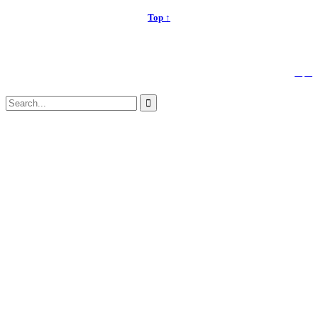
Top ↑


Follow us:
