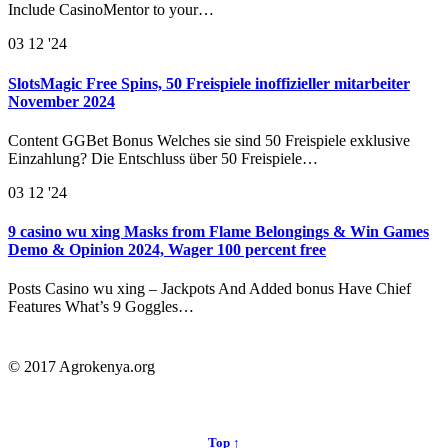
Include CasinoMentor to your…
03
12 '24
SlotsMagic Free Spins, 50 Freispiele inoffizieller mitarbeiter
November 2024
Content GGBet Bonus Welches sie sind 50 Freispiele exklusive
Einzahlung? Die Entschluss über 50 Freispiele…
03
12 '24
9 casino wu xing Masks from Flame Belongings & Win Games
Demo & Opinion 2024, Wager 100 percent free
Posts Casino wu xing – Jackpots And Added bonus Have Chief
Features What’s 9 Goggles…
© 2017 Agrokenya.org
Top ↑