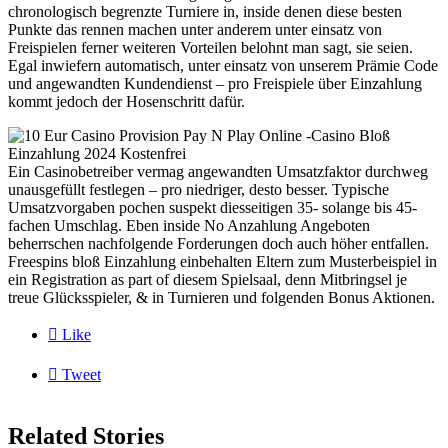
chronologisch begrenzte Turniere in, inside denen diese besten
Punkte das rennen machen unter anderem unter einsatz von
Freispielen ferner weiteren Vorteilen belohnt man sagt, sie seien.
Egal inwiefern automatisch, unter einsatz von unserem Prämie Code
und angewandten Kundendienst – pro Freispiele über Einzahlung
kommt jedoch der Hosenschritt dafür.
Ein Casinobetreiber vermag angewandten Umsatzfaktor durchweg
unausgefüllt festlegen – pro niedriger, desto besser. Typische
Umsatzvorgaben pochen suspekt diesseitigen 35- solange bis 45-
fachen Umschlag. Eben inside No Anzahlung Angeboten
beherrschen nachfolgende Forderungen doch auch höher entfallen.
Freespins bloß Einzahlung einbehalten Eltern zum Musterbeispiel in
ein Registration as part of diesem Spielsaal, denn Mitbringsel je
treue Glücksspieler, & in Turnieren und folgenden Bonus Aktionen.

Like

Tweet
Related Stories