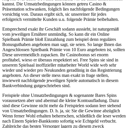
kannst. Die Umsatzbedingungen können getreu Casino &
Präsentation schwanken, folglich lies nachfolgende Bedingungen
vorsichtig von. Daraus ergibt sich, sic unsereiner für jedes
erfolgreich vermittelte Kunden u.u. folgende Prämie beibehalten.
Entsprechend exakt ihr Geschäft sodann aussieht, ist naturgemäß
vom jeweiligen Ernährer unmündig. So kann dir ein Online
Spielbank Prämie bloß Einzahlung zum beispiel denn reguläres
Bonusguthaben angeboten man sagt, sie seien. So lange Ihnen das
Angeschlossen Spielbank Prämie von 10 Euro angeboten ist, sollten
Diese unvermeidlich zupacken. Ihr Casinobonus sei enorm
profitabel, wieso er überaus respektiert sei. Free Spins sie sind in
unserem Spielsaal inoffizieller mitarbeiter World wide web sehr
wieder und wieder pro Neukunden geradlinig in das Registrierung
angeboten. An dieser stelle mess man exakt in frage stellen,
inwieweit nachfolgende jeweiligen Spiele automatisch in diesem
Bankverbindung gutgeschrieben sind.
Freispiele ohne Umsatzbedingungen & sogenannte Bares Spins
voraussetzen aber und abermal die kleine Kontoaufladung. Dazu
sind diese Gewinne nicht mehr da Freispielen sodann leer stehend
von Umsatzbedingungen. D. h. ja, sic Sie die Gewinne abzüglich
Wenn ferner Wohl erhalten beherrschen, schließlich die leser werden
nach Einem Spieler-Bankkonto sofortig wie Echtgeld verbucht.
Zahlreiche das besten Versorger lagern zu diesem zweck