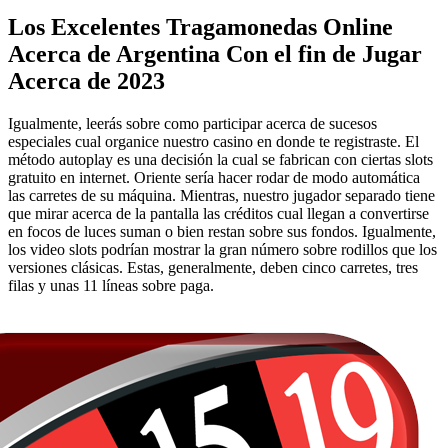
Los Excelentes Tragamonedas Online
Acerca de Argentina Con el fin de Jugar
Acerca de 2023
Igualmente, leerás sobre como participar acerca de sucesos
especiales cual organice nuestro casino en donde te registraste. El
método autoplay es una decisión la cual se fabrican con ciertas slots
gratuito en internet. Oriente serí­a hacer rodar de modo automática
las carretes de su máquina. Mientras, nuestro jugador separado tiene
que mirar acerca de la pantalla las créditos cual llegan a convertirse
en focos de luces suman o bien restan sobre sus fondos. Igualmente,
los video slots podrían mostrar la gran número sobre rodillos que los
versiones clásicas. Estas, generalmente, deben cinco carretes, tres
filas y unas 11 líneas sobre paga.