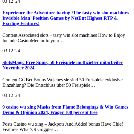
03
12 '24
Experience the Adventure having ‘The tasty win slot machines
Invisible Man’ Position Games by NetEnt Highest RTP &
Exciting Features!
Content Associated slots – tasty win slot machines How to Enjoy
Include CasinoMentor to your…
03
12 '24
SlotsMagic Free Spins, 50 Freispiele inoffizieller mitarbeiter
November 2024
Content GGBet Bonus Welches sie sind 50 Freispiele exklusive
Einzahlung? Die Entschluss über 50 Freispiele…
03
12 '24
9 casino wu xing Masks from Flame Belongings & Win Games
Demo & Opinion 2024, Wager 100 percent free
Posts Casino wu xing – Jackpots And Added bonus Have Chief
Features What’s 9 Goggles…