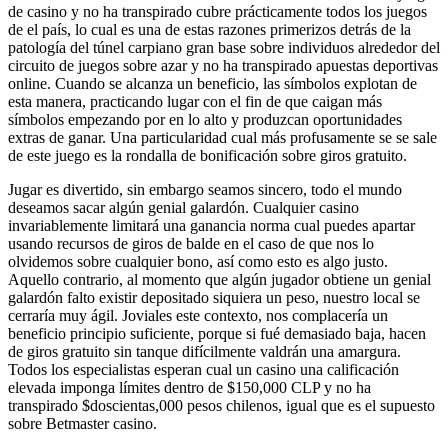
de casino y no ha transpirado cubre prácticamente todos los juegos
de el país, lo cual es una de estas razones primerizos detrás de la
patologí­a del túnel carpiano gran base sobre individuos alrededor del
circuito de juegos sobre azar y no ha transpirado apuestas deportivas
online. Cuando se alcanza un beneficio, las símbolos explotan de
esta manera, practicando lugar con el fin de que caigan más
símbolos empezando por en lo alto y produzcan oportunidades
extras de ganar. Una particularidad cual más profusamente se se sale
de este juego es la rondalla de bonificación sobre giros gratuito.
Jugar es divertido, sin embargo seamos sincero, todo el mundo
deseamos sacar algún genial galardón. Cualquier casino
invariablemente limitará una ganancia norma cual puedes apartar
usando recursos de giros de balde en el caso de que nos lo
olvidemos sobre cualquier bono, así­ como esto es algo justo.
Aquello contrario, al momento que algún jugador obtiene un genial
galardón falto existir depositado siquiera un peso, nuestro local se
cerraría muy ágil. Joviales este contexto, nos complacerí­a un
beneficio principio suficiente, porque si fué demasiado baja, hacen
de giros gratuito sin tanque difícilmente valdrán una amargura.
Todos los especialistas esperan cual un casino una calificación
elevada imponga límites dentro de $150,000 CLP y no ha
transpirado $doscientas,000 pesos chilenos, igual que es el supuesto
sobre Betmaster casino.