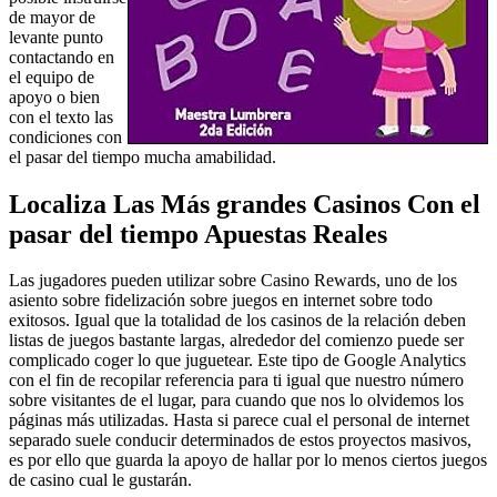
de mayor de
levante punto
contactando en
el equipo de
apoyo o bien
con el texto las
condiciones con
el pasar del tiempo mucha amabilidad.
Localiza Las Más grandes Casinos Con el
pasar del tiempo Apuestas Reales
Las jugadores pueden utilizar sobre Casino Rewards, uno de los
asiento sobre fidelización sobre juegos en internet sobre todo
exitosos. Igual que la totalidad de los casinos de la relación deben
listas de juegos bastante largas, alrededor del comienzo puede ser
complicado coger lo que juguetear. Este tipo de Google Analytics
con el fin de recopilar referencia para ti igual que nuestro número
sobre visitantes de el lugar, para cuando que nos lo olvidemos los
páginas más utilizadas. Hasta si parece cual el personal de internet
separado suele conducir determinados de estos proyectos masivos,
es por ello que guarda la apoyo de hallar por lo menos ciertos juegos
de casino cual le gustarán.