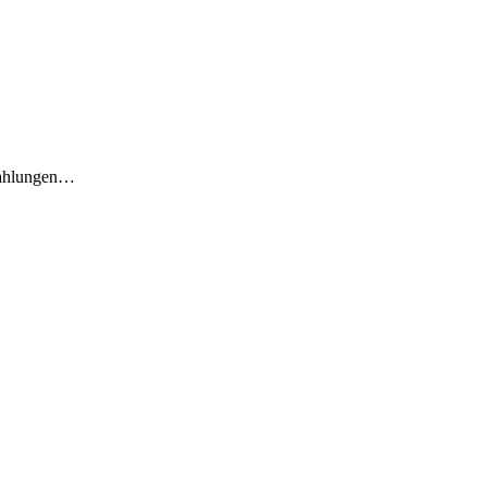
ahlungen…