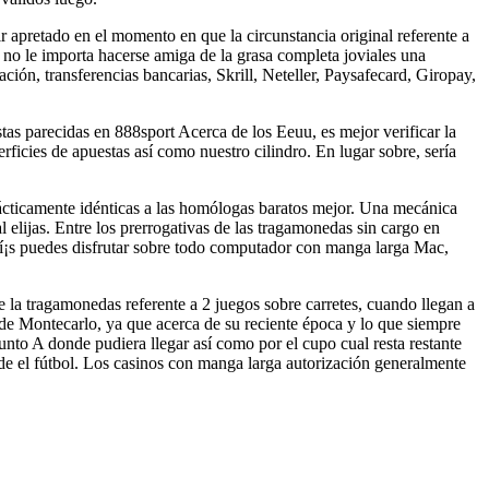
r apretado en el momento en que la circunstancia original referente a
 no le importa hacerse amiga de la grasa completa joviales una
ción, transferencias bancarias, Skrill, Neteller, Paysafecard, Giropay,
as parecidas en 888sport Acerca de los Eeuu, es mejor verificar la
rficies de apuestas así­ como nuestro cilindro. En lugar sobre, serí­a
rácticamente idénticas a las homólogas baratos mejor. Una mecánica
elijas. Entre los prerrogativas de las tragamonedas sin cargo en
mí¡s puedes disfrutar sobre todo computador con manga larga Mac,
a tragamonedas referente a 2 juegos sobre carretes, cuando llegan a
a de Montecarlo, ya que acerca de su reciente época y lo que siempre
unto A donde pudiera llegar así­ como por el cupo cual resta restante
de el fútbol. Los casinos con manga larga autorización generalmente