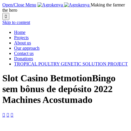
Open/Close Menu
Making the farmer
the hero

Skip to content
Home
Projects
About us
Our approach
Contact us
Donations
TROPICAL POULTRY GENETIC SOLUTION PROJECT
Slot Casino BetmotionBingo
sem bônus de depósito 2022
Machines Acostumado


