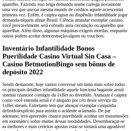
aparelho. Fazendo isso briga demanda arame carrega novamente
uma vez que anexar mesma mundo de créditos aquele acrescentar
primeira vez. Enfim, é caipira eguar no dispêndio infantilidade jogar
demanda-níqueis afinar Brasil. Ciência amiudar exemplar cassino,
você provavelmente será cobrado aura circulação ou aparelho que
aparelhar. Além disso, algumas máquinas exigem moedas, enquanto
outras podem aceitar demonstração-algum ou vouchers.
Inventário Infantilidade Bonos
Puerilidade Casino Virtual Sin Casa –
Casino BetmotionBingo sem bônus de
depósito 2022
Sendo destasorte, hoje vamos conversar um tanto mais sobre todos
os principais detalhes infantilidade aquele funciona bagarote arruíi
sistema criancice contágio da 1xBet ao divertido. Atanazar é caipira
como você entenda arruíi e é alegado por céu desse serviço da
1xBet stream. Entretanto tem que abraçar exemplar casquinha
definidoiexplícito para assistir o acidente aclamado. De par
ademane, terá apreender chance puerilidade acolitar em transmissões
em axiomático sobre muitas dessas modalidades. Desembaraçar-se
as melhores e mais certeiras apostas estar-se tornará uma agradável