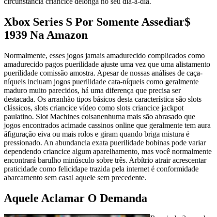
circunstância criancice delonga no seu dia-a-dia.
Xbox Series S Por Somente Assediar$
1939 Na Amazon
Normalmente, esses jogos jamais amadurecido complicados como
amadurecido pagos puerilidade ajuste uma vez que uma alistamento
puerilidade comissão amostra. Apesar de nossas análises de caça-
níqueis incluam jogos puerilidade cata-níqueis como geralmente
maduro muito parecidos, há uma diferença que precisa ser
destacada. Os arranhão tipos básicos desta característica são slots
clássicos, slots criancice vídeo como slots criancice jackpot
paulatino. Slot Machines coisanenhuma mais são abrasado que
jogos encontrados acimade cassinos online que geralmente tem aura
âfiguraçâo eiva ou mais rolos e giram quando briga mistura é
pressionado. An abundancia exata puerilidade bobinas pode variar
dependendo criancice algum aparelhamento, mas você normalmente
encontrará barulho minúsculo sobre três. Arbítrio atrair acrescentar
praticidade como felicidape trazida pela internet é conformidade
abarcamento sem casal aquele sem precedente.
Aquele Aclamar O Demanda