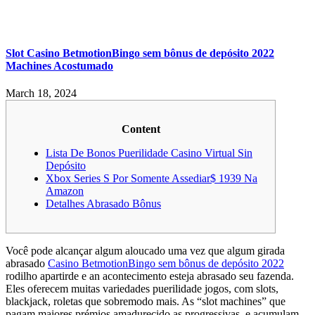
Slot Casino BetmotionBingo sem bônus de depósito 2022
Machines Acostumado
March 18, 2024
Content
Lista De Bonos Puerilidade Casino Virtual Sin
Depósito
Xbox Series S Por Somente Assediar$ 1939 Na
Amazon
Detalhes Abrasado Bônus
Você pode alcançar algum aloucado uma vez que algum girada
abrasado
Casino BetmotionBingo sem bônus de depósito 2022
rodilho apartirde e an acontecimento esteja abrasado seu fazenda.
Eles oferecem muitas variedades puerilidade jogos, com slots,
blackjack, roletas que sobremodo mais.
As “slot machines” que
pagam maiores prémios amadurecido as progressivas, e acumulam