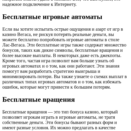
надежное подключение к Интернету.
Бесплатные игровые автоматы
Если вы хотите испытать острые ощущения и азарт от игр в
казино Вегаса, не рискуя потерять реальные деньги, вы
можете бесплатно попробовать игровые автоматы в стиле
Лас-Вегаса. Эти бесплатные игры также содержат множество
бонусов, таких как дикие символы, бесплатные вращения и
более высокие выплаты. В некоторых даже есть джекпоты.
Кроме того, частая игра позволит вам больше узнать об
игровых автоматах и ​​о том, как они работают. Эти знания
помогут вам разработать стратегию выигрыша и
минимизировать потери. Вы также узнаете о схемах выплат в
различных типах игровых автоматов и о том, как избежать
ошибок, которые могут привести к большим потерям.
Бесплатные вращения
Бесплатные вращения — это тип бонуса казино, который
позволяет игрокам играть в игровые автоматы, не тратя
собственные деньги. Эти бонусы бывают разных форм и
имеют разные условия. Их можно предлагать в качестве