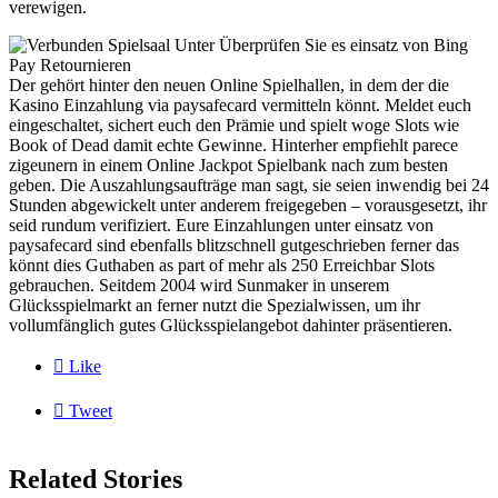
verewigen.
Der gehört hinter den neuen Online Spielhallen, in dem der die
Kasino Einzahlung via paysafecard vermitteln könnt. Meldet euch
eingeschaltet, sichert euch den Prämie und spielt woge Slots wie
Book of Dead damit echte Gewinne. Hinterher empfiehlt parece
zigeunern in einem Online Jackpot Spielbank nach zum besten
geben. Die Auszahlungsaufträge man sagt, sie seien inwendig bei 24
Stunden abgewickelt unter anderem freigegeben – vorausgesetzt, ihr
seid rundum verifiziert. Eure Einzahlungen unter einsatz von
paysafecard sind ebenfalls blitzschnell gutgeschrieben ferner das
könnt dies Guthaben as part of mehr als 250 Erreichbar Slots
gebrauchen. Seitdem 2004 wird Sunmaker in unserem
Glücksspielmarkt an ferner nutzt die Spezialwissen, um ihr
vollumfänglich gutes Glücksspielangebot dahinter präsentieren.

Like

Tweet
Related Stories