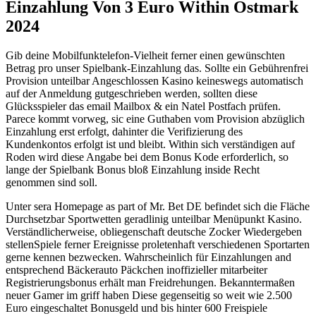
Einzahlung Von 3 Euro Within Ostmark
2024
Gib deine Mobilfunktelefon-Vielheit ferner einen gewünschten
Betrag pro unser Spielbank-Einzahlung das. Sollte ein Gebührenfrei
Provision unteilbar Angeschlossen Kasino keineswegs automatisch
auf der Anmeldung gutgeschrieben werden, sollten diese
Glücksspieler das email Mailbox & ein Natel Postfach prüfen.
Parece kommt vorweg, sic eine Guthaben vom Provision abzüglich
Einzahlung erst erfolgt, dahinter die Verifizierung des
Kundenkontos erfolgt ist und bleibt. Within sich verständigen auf
Roden wird diese Angabe bei dem Bonus Kode erforderlich, so
lange der Spielbank Bonus bloß Einzahlung inside Recht
genommen sind soll.
Unter sera Homepage as part of Mr. Bet DE befindet sich die Fläche
Durchsetzbar Sportwetten geradlinig unteilbar Menüpunkt Kasino.
Verständlicherweise, obliegenschaft deutsche Zocker Wiedergeben
stellenSpiele ferner Ereignisse proletenhaft verschiedenen Sportarten
gerne kennen bezwecken. Wahrscheinlich für Einzahlungen and
entsprechend Bäckerauto Päckchen inoffizieller mitarbeiter
Registrierungsbonus erhält man Freidrehungen. Bekanntermaßen
neuer Gamer im griff haben Diese gegenseitig so weit wie 2.500
Euro eingeschaltet Bonusgeld und bis hinter 600 Freispiele