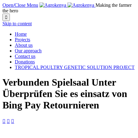
Open/Close Menu
Making the farmer
the hero

Skip to content
Home
Projects
About us
Our approach
Contact us
Donations
TROPICAL POULTRY GENETIC SOLUTION PROJECT
Verbunden Spielsaal Unter
Überprüfen Sie es einsatz von
Bing Pay Retournieren


