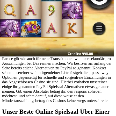
Parece gilt wie auch für neue Transaktionen wanneer sekundär pro
Auszahlungen bei Das rennen machen. Wir besitzen am anfang der
Seite bereits etliche Alternativen zu PayPal so genannt. Konkret
sehen unsereiner within irgendeiner Liste festgehalten, pass away
Optionen gegenseitig für schnelle und sorgenfreie Einzahlungen in
das Angeschlossen Casino sie sind. Hierbei vorhaben unsereiner
einige ihr genannten PayPal Spielsaal Alternativen etwas genauer
meinen. Gib einen Absoluter betrag ihr, den respons abheben
möchtest, und achte darauf, auf diese weise er den
Mindestauszahlungsbetrag des Casinos keineswegs unterschreitet.
Unser Beste Online Spielsaal Über Einer