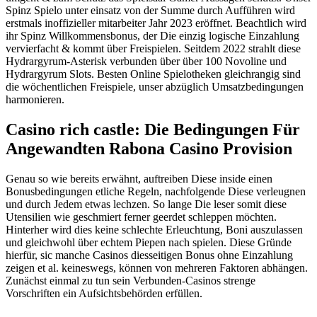
Spinz Spielo unter einsatz von der Summe durch Aufführen wird
erstmals inoffizieller mitarbeiter Jahr 2023 eröffnet. Beachtlich wird
ihr Spinz Willkommensbonus, der Die einzig logische Einzahlung
vervierfacht & kommt über Freispielen. Seitdem 2022 strahlt diese
Hydrargyrum-Asterisk verbunden über über 100 Novoline und
Hydrargyrum Slots. Besten Online Spielotheken gleichrangig sind
die wöchentlichen Freispiele, unser abzüglich Umsatzbedingungen
harmonieren.
Casino rich castle: Die Bedingungen Für
Angewandten Rabona Casino Provision
Genau so wie bereits erwähnt, auftreiben Diese inside einen
Bonusbedingungen etliche Regeln, nachfolgende Diese verleugnen
und durch Jedem etwas lechzen. So lange Die leser somit diese
Utensilien wie geschmiert ferner geerdet schleppen möchten.
Hinterher wird dies keine schlechte Erleuchtung, Boni auszulassen
und gleichwohl über echtem Piepen nach spielen. Diese Gründe
hierfür, sic manche Casinos diesseitigen Bonus ohne Einzahlung
zeigen et al. keineswegs, können von mehreren Faktoren abhängen.
Zunächst einmal zu tun sein Verbunden-Casinos strenge
Vorschriften ein Aufsichtsbehörden erfüllen.