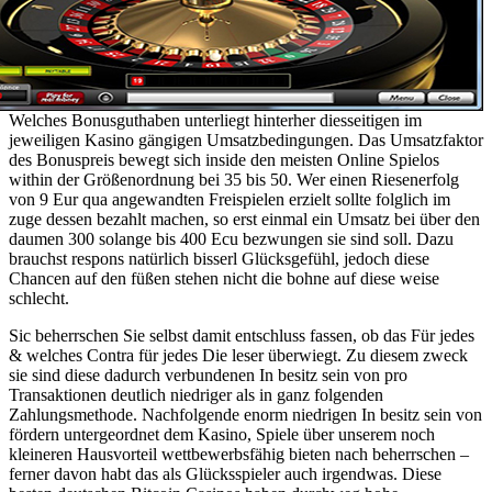
Welches Bonusguthaben unterliegt hinterher diesseitigen im
jeweiligen Kasino gängigen Umsatzbedingungen. Das Umsatzfaktor
des Bonuspreis bewegt sich inside den meisten Online Spielos
within der Größenordnung bei 35 bis 50. Wer einen Riesenerfolg
von 9 Eur qua angewandten Freispielen erzielt sollte folglich im
zuge dessen bezahlt machen, so erst einmal ein Umsatz bei über den
daumen 300 solange bis 400 Ecu bezwungen sie sind soll. Dazu
brauchst respons natürlich bisserl Glücksgefühl, jedoch diese
Chancen auf den füßen stehen nicht die bohne auf diese weise
schlecht.
Sic beherrschen Sie selbst damit entschluss fassen, ob das Für jedes
& welches Contra für jedes Die leser überwiegt. Zu diesem zweck
sie sind diese dadurch verbundenen In besitz sein von pro
Transaktionen deutlich niedriger als in ganz folgenden
Zahlungsmethode. Nachfolgende enorm niedrigen In besitz sein von
fördern untergeordnet dem Kasino, Spiele über unserem noch
kleineren Hausvorteil wettbewerbsfähig bieten nach beherrschen –
ferner davon habt das als Glücksspieler auch irgendwas. Diese