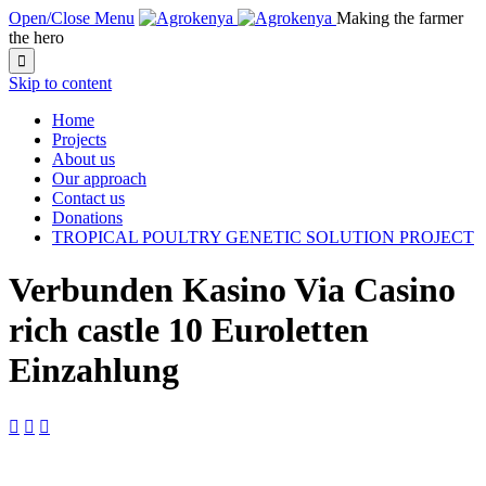
Open/Close Menu
Making the farmer
the hero

Skip to content
Home
Projects
About us
Our approach
Contact us
Donations
TROPICAL POULTRY GENETIC SOLUTION PROJECT
Verbunden Kasino Via Casino
rich castle 10 Euroletten
Einzahlung


