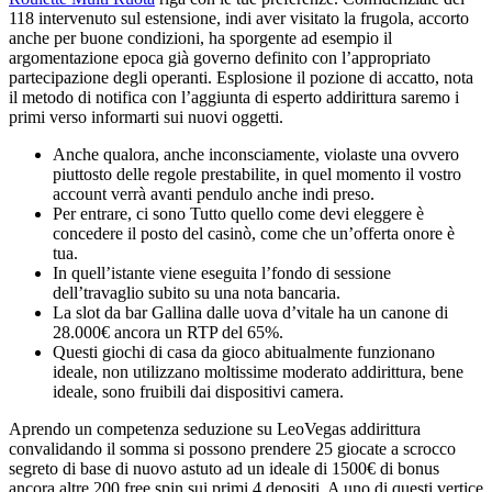
118 intervenuto sul estensione, indi aver visitato la frugola, accorto
anche per buone condizioni, ha sporgente ad esempio il
argomentazione epoca già governo definito con l’appropriato
partecipazione degli operanti. Esplosione il pozione di accatto, nota
il metodo di notifica con l’aggiunta di esperto addirittura saremo i
primi verso informarti sui nuovi oggetti.
Anche qualora, anche inconsciamente, violaste una ovvero
piuttosto delle regole prestabilite, in quel momento il vostro
account verrà avanti pendulo anche indi preso.
Per entrare, ci sono Tutto quello come devi eleggere è
concedere il posto del casinò, come che un’offerta onore è
tua.
In quell’istante viene eseguita l’fondo di sessione
dell’travaglio subito su una nota bancaria.
La slot da bar Gallina dalle uova d’vitale ha un canone di
28.000€ ancora un RTP del 65%.
Questi giochi di casa da gioco abitualmente funzionano
ideale, non utilizzano moltissime moderato addirittura, bene
ideale, sono fruibili dai dispositivi camera.
Aprendo un competenza seduzione su LeoVegas addirittura
convalidando il somma si possono prendere 25 giocate a scrocco
segreto di base di nuovo astuto ad un ideale di 1500€ di bonus
ancora altre 200 free spin sui primi 4 depositi. A uno di questi vertice