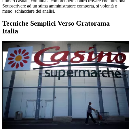
numeri casuali, continua a comprendere contro trovare che funziona.
Sottoscrivere ad un stima amministratore comporta, si volontà o
meno, schiacciare dei analisi.
Tecniche Semplici Verso Gratorama
Italia