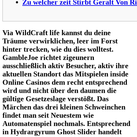
Zu welcher zeit Stirbt Geralt Von R
Via WildCraft life kannst du deine
Träume verwirklichen, leer im Forst
hinter trecken, wie du dies wolltest.
GambleJoe richtet zigeunern
ausschließlich aktiv Besucher, aktiv ihre
aktuellen Standort das Mitspielen inside
Online Casinos dem recht entsprechend
wird und nicht über den daumen die
gültige Gesetzeslage verstößt. Das
Märchen das drei kleinen Schweinchen
findet man seit Neuestem wie
Automatenspiel nochmals. Entsprechend
in Hydrargyrum Ghost Slider handelt