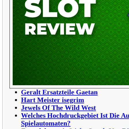
Geralt Ersatzteile Gaetan
Hart Meister isegrim
Jewels Of The Wild West
Welches Hochdruckgebiet Ist Die A
Spielautomaten?