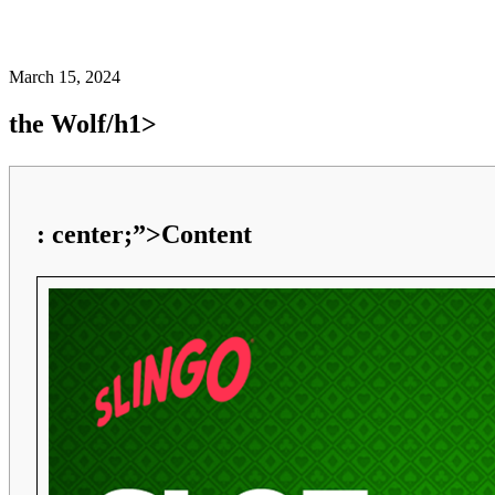
March 15, 2024
‎‎the Wolf/h1>
: center;”>Content