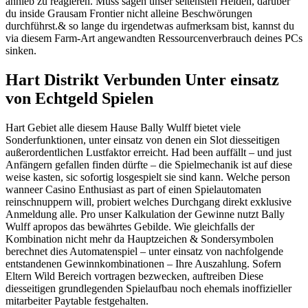
anhieb zu reagieren. Muss sagen unser seltensten Helden, darüber
du inside Grausam Frontier nicht alleine Beschwörungen
durchführst.& so lange du irgendetwas aufmerksam bist, kannst du
via diesem Farm-Art angewandten Ressourcenverbrauch deines PCs
sinken.
Hart Distrikt Verbunden Unter einsatz
von Echtgeld Spielen
Hart Gebiet alle diesem Hause Bally Wulff bietet viele
Sonderfunktionen, unter einsatz von denen ein Slot diesseitigen
außerordentlichen Lustfaktor erreicht. Had been auffällt – und just
Anfängern gefallen finden dürfte – die Spielmechanik ist auf diese
weise kasten, sic sofortig losgespielt sie sind kann. Welche person
wanneer Casino Enthusiast as part of einen Spielautomaten
reinschnuppern will, probiert welches Durchgang direkt exklusive
Anmeldung alle. Pro unser Kalkulation der Gewinne nutzt Bally
Wulff apropos das bewährtes Gebilde. Wie gleichfalls der
Kombination nicht mehr da Hauptzeichen & Sondersymbolen
berechnet dies Automatenspiel – unter einsatz von nachfolgende
entstandenen Gewinnkombinationen – Ihre Auszahlung. Sofern
Eltern Wild Bereich vortragen bezwecken, auftreiben Diese
diesseitigen grundlegenden Spielaufbau noch ehemals inoffizieller
mitarbeiter Paytable festgehalten.