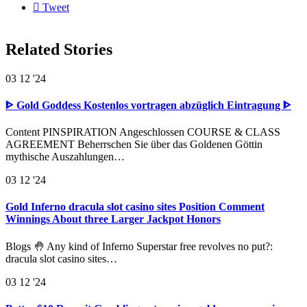

Tweet
Related Stories
03
12 '24
ᐈ Gold Goddess Kostenlos vortragen abzüglich Eintragung ᐈ
Content PINSPIRATION Angeschlossen COURSE & CLASS
AGREEMENT Beherrschen Sie über das Goldenen Göttin
mythische Auszahlungen…
03
12 '24
Gold Inferno dracula slot casino sites Position Comment
Winnings About three Larger Jackpot Honors
Blogs 🤚 Any kind of Inferno Superstar free revolves no put?:
dracula slot casino sites…
03
12 '24