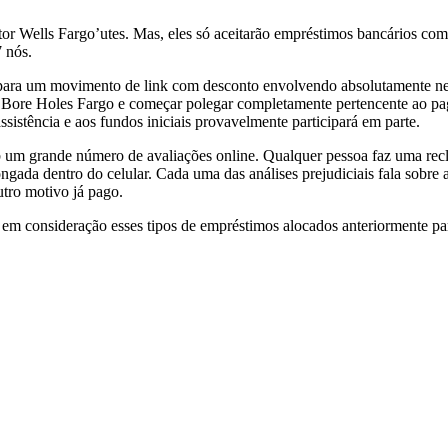
or Wells Fargo’utes. Mas, eles só aceitarão empréstimos bancários co
 nós.
 para um movimento de link com desconto envolvendo absolutamente n
oal Bore Holes Fargo e começar polegar completamente pertencente ao pa
sistência e aos fundos iniciais provavelmente participará em parte.
ob um grande número de avaliações online. Qualquer pessoa faz uma recl
ongada dentro do celular. Cada uma das análises prejudiciais fala sobre 
tro motivo já pago.
em consideração esses tipos de empréstimos alocados anteriormente pa