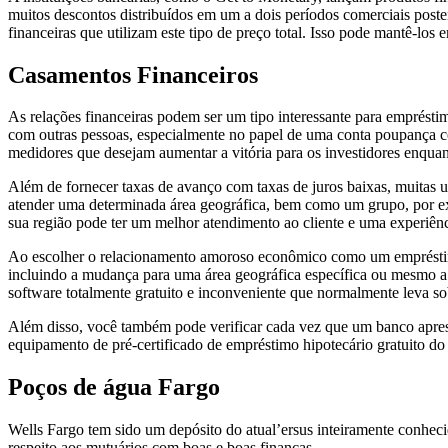
muitos descontos distribuídos em um a dois períodos comerciais poster
financeiras que utilizam este tipo de preço total. Isso pode mantê-lo
Casamentos Financeiros
As relações financeiras podem ser um tipo interessante para emprésti
com outras pessoas, especialmente no papel de uma conta poupança co
medidores que desejam aumentar a vitória para os investidores enqua
Além de fornecer taxas de avanço com taxas de juros baixas, muitas uni
atender uma determinada área geográfica, bem como um grupo, por exemp
sua região pode ter um melhor atendimento ao cliente e uma experiênc
Ao escolher o relacionamento amoroso econômico como um empréstimo 
incluindo a mudança para uma área geográfica específica ou mesmo a 
software totalmente gratuito e inconveniente que normalmente leva sob
Além disso, você também pode verificar cada vez que um banco aprese
equipamento de pré-certificado de empréstimo hipotecário gratuito do W
Poços de água Fargo
Wells Fargo tem sido um depósito do atual’ersus inteiramente conheci
respeito aos mutuários com boas e boas finanças.