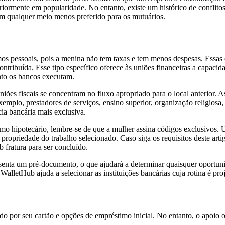
iormente em popularidade. No entanto, existe um histórico de conflitos 
s em qualquer meio menos preferido para os mutuários.
mos pessoais, pois a menina não tem taxas e tem menos despesas. Essas 
ntribuída. Esse tipo específico oferece às uniões financeiras a capac
nto os bancos executam.
ões fiscais se concentram no fluxo apropriado para o local anterior. As
lo, prestadores de serviços, ensino superior, organização religiosa, e
ia bancária mais exclusiva.
hipotecário, lembre-se de que a mulher assina códigos exclusivos. U
propriedade do trabalho selecionado. Caso siga os requisitos deste ar
 fratura para ser concluído.
nta um pré-documento, o que ajudará a determinar quaisquer oportunida
alletHub ajuda a selecionar as instituições bancárias cuja rotina é proj
do por seu cartão e opções de empréstimo inicial. No entanto, o apoio 