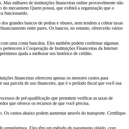
. Mas milhares de instituições financeiras online provavelmente não
ação do mecanismo Quem possui, que exibirá a organização que o
ava funcionando.
is dos grandes bancos de pedras e obuses, nem tendem a cobrar taxas
inanciamento entre pares. Os bancos, no entanto, oferecerão vários
unto com uma conta bancária. Eles também podem confirmar algumas
as pertencem à Cooperação de Instituições Financeiras da Internet
éstimos ajuda a melhorar seu histórico de crédito.
ituições financeiras oferecem apenas os menores custos para
 sua parcela de uso financeiro, que é o período fiscal que você usa
essos de pré-qualificação que permitem verificar as taxas de
edor que oferece os recursos de que você precisa.
o. Os custos abaixo podem aumentar através do transporte. Certifique-
ão de empréstimos. Eles têm um método de pagamento rápido, com