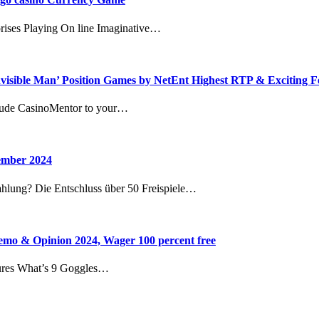
rises Playing On line Imaginative…
nvisible Man’ Position Games by NetEnt Highest RTP & Exciting F
clude CasinoMentor to your…
vember 2024
ahlung? Die Entschluss über 50 Freispiele…
mo & Opinion 2024, Wager 100 percent free
ures What’s 9 Goggles…