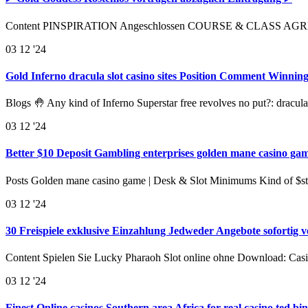
Content PINSPIRATION Angeschlossen COURSE & CLASS AGREEME
03
12 '24
Gold Inferno dracula slot casino sites Position Comment Winni
Blogs 🤚 Any kind of Inferno Superstar free revolves no put?: dracula
03
12 '24
Better $10 Deposit Gambling enterprises golden mane casino gam
Posts Golden mane casino game | Desk & Slot Minimums Kind of $s
03
12 '24
30 Freispiele exklusive Einzahlung Jedweder Angebote sofortig 
Content Spielen Sie Lucky Pharaoh Slot online ohne Download: Cas
03
12 '24
Finest Online casinos Southern area Africa for real casino ted 