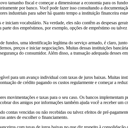
novo tamanho fiscal e começar a dimensionar a economia para os fundos
o inteiramente por banco. Você pode fazer isso consultando a document
res industriais para saber há quanto tempo a instituição financeira est
vas e iniciam vocabulário. Na verdade, eles não contêm as despesas gera
a parte dos empréstimos, por exemplo, opções de empréstimo ou talvez f
e de fundos, uma identificação legítima do serviço armado, é claro, j
rnos, preços e iniciar negociações. Muitas dessas instituições bancári
segurança do consumidor. Além disso, a transação adequada desses empr
ível para um avanço individual com taxas de juros baixas. Muitas inst
ontuação de crédito pagando os custos regularmente e começar a reduzir
es movimentações e taxas para o seu caso. Os bancos implementam proc
a cobrar dos amigos por informações também ajuda você a receber um cr
ndo contas vencidas ou não recebidas ou talvez efeitos de pré-pagament
iras antes de escolher o financiamento.
inanceiros com taxas de juros baixas no que diz respeito à consolidaç