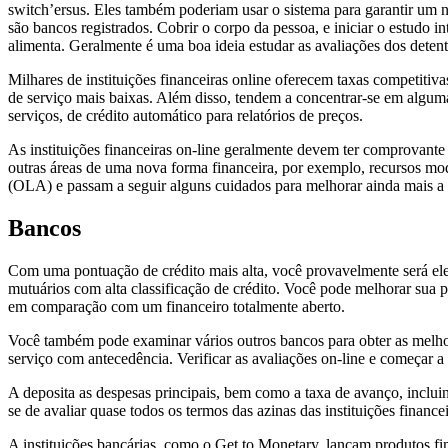
switch’ersus. Eles também poderiam usar o sistema para garantir um 
são bancos registrados. Cobrir o corpo da pessoa, e iniciar o estud
alimenta. Geralmente é uma boa ideia estudar as avaliações dos detento
Milhares de instituições financeiras online oferecem taxas competiti
de serviço mais baixas. Além disso, tendem a concentrar-se em algum
serviços, de crédito automático para relatórios de preços.
As instituições financeiras on-line geralmente devem ter comprovant
outras áreas de uma nova forma financeira, por exemplo, recursos mode
(OLA) e passam a seguir alguns cuidados para melhorar ainda mais a 
Bancos
Com uma pontuação de crédito mais alta, você provavelmente será eleg
mutuários com alta classificação de crédito. Você pode melhorar sua p
em comparação com um financeiro totalmente aberto.
Você também pode examinar vários outros bancos para obter as melhor
serviço com antecedência. Verificar as avaliações on-line e começar 
A deposita as despesas principais, bem como a taxa de avanço, inclui
se de avaliar quase todos os termos das azinas das instituições finance
A instituições bancárias, como o Get to Monetary, lançam produtos f