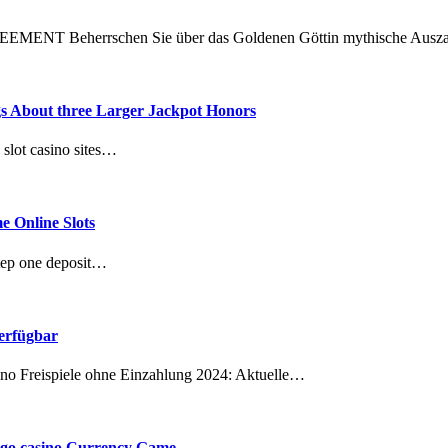
NT Beherrschen Sie über das Goldenen Göttin mythische Ausz
ngs About three Larger Jackpot Honors
 slot casino sites…
e Online Slots
tep one deposit…
verfügbar
ino Freispiele ohne Einzahlung 2024: Aktuelle…
bingo casino Currency Game