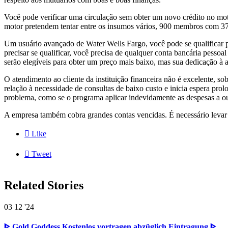
Você pode verificar uma circulação sem obter um novo crédito no mot
motor pretendem tentar entre os insumos vários, 900 membros com 37
Um usuário avançado de Water Wells Fargo, você pode se qualificar
precisar se qualificar, você precisa de qualquer conta bancária pess
serão elegíveis para obter um preço mais baixo, mas sua dedicação à as
O atendimento ao cliente da instituição financeira não é excelente, s
relação à necessidade de consultas de baixo custo e inicia espera prol
problema, como se o programa aplicar indevidamente as despesas a ou
A empresa também cobra grandes contas vencidas. É necessário levar 

Like

Tweet
Related Stories
03
12 '24
ᐈ Gold Goddess Kostenlos vortragen abzüglich Eintragung ᐈ