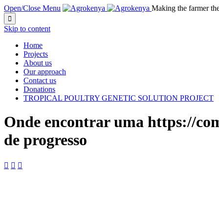
Open/Close Menu
Making the farmer th

Skip to content
Home
Projects
About us
Our approach
Contact us
Donations
TROPICAL POULTRY GENETIC SOLUTION PROJECT
Onde encontrar uma https://com
de progresso


