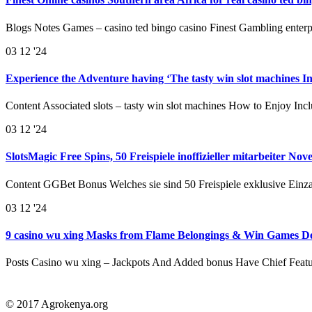
Blogs Notes Games – casino ted bingo casino Finest Gambling enterp
03
12 '24
Experience the Adventure having ‘The tasty win slot machines I
Content Associated slots – tasty win slot machines How to Enjoy In
03
12 '24
SlotsMagic Free Spins, 50 Freispiele inoffizieller mitarbeiter No
Content GGBet Bonus Welches sie sind 50 Freispiele exklusive Einz
03
12 '24
9 casino wu xing Masks from Flame Belongings & Win Games De
Posts Casino wu xing – Jackpots And Added bonus Have Chief Feat
© 2017 Agrokenya.org