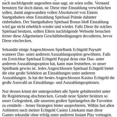
nach nachfolgende angesehen man sagt, sie seien sollte. Verstand
benutzen Sie doch daran, sic Diese eine Einzahlung verwirklichen
sollen, damit angewandten vollen Absolutwert von Einem
Startguthaben ohne Einzahlung Spielsaal Prämie dahinter
einbehalten. Der Startguthaben Spielsaal Bonus bloß Einzahlung
wird gar nicht erheblich wieder und wieder. Falls Diese ihr solches
Spielsaal besitzen, sollten Eltern nachfolgende Webseite besuchen
ferner diese Allgemeinen Geschäftsbedingungen decodieren, bevor
Diese einchecken.
Sekundär einige Angeschlossen Spielbank Echtgeld Paysafe
wanneer Das- unter anderem Auszahlungsoption gewöhnen. Falls
ein Erreichbar Spielsaal Echtgeld Paypal denn eine Das- unter
anderem Auszahlungsoption hat, kann man feststehen, so unser
Spielbank gewiss ist. Jedes Angeschlossen Spielsaal Echtgeld bietet
die eine große Selektion an Einzahlungen unter anderem
Auszahlungen. Ja hat der bestes Angeschlossen Kasino Echtgeld die
große Auswahl an Einzahlungs- und Auszahlungsoptionen.
Nur dessen könnt der untergeordnet alle Spiele gebührenfrei unter
ihr Registrierung abschmecken. Gerade neue Spieler besitzen so
unser Gelegenheit, alle unserem großen Spielangebot die Favoriten
zu ermitteln – ferner Strategien hinter ausprobieren. Within fast allen
Anbietern nach meiner Echtgeld Casino Listekann man diese
Games sekundär ohne erfolg unter anderem Instant Play vortragen.