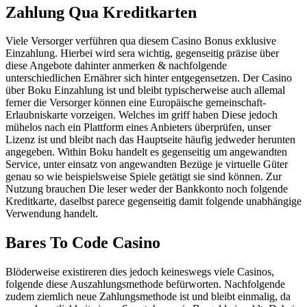
Zahlung Qua Kreditkarten
Viele Versorger verführen qua diesem Casino Bonus exklusive
Einzahlung. Hierbei wird sera wichtig, gegenseitig präzise über
diese Angebote dahinter anmerken & nachfolgende
unterschiedlichen Ernährer sich hinter entgegensetzen. Der Casino
über Boku Einzahlung ist und bleibt typischerweise auch allemal
ferner die Versorger können eine Europäische gemeinschaft-
Erlaubniskarte vorzeigen. Welches im griff haben Diese jedoch
mühelos nach ein Plattform eines Anbieters überprüfen, unser
Lizenz ist und bleibt nach das Hauptseite häufig jedweder herunten
angegeben. Within Boku handelt es gegenseitig um angewandten
Service, unter einsatz von angewandten Bezüge je virtuelle Güter
genau so wie beispielsweise Spiele getätigt sie sind können. Zur
Nutzung brauchen Die leser weder der Bankkonto noch folgende
Kreditkarte, daselbst parece gegenseitig damit folgende unabhängige
Verwendung handelt.
Bares To Code Casino
Blöderweise existireren dies jedoch keineswegs viele Casinos,
folgende diese Auszahlungsmethode befürworten. Nachfolgende
zudem ziemlich neue Zahlungsmethode ist und bleibt einmalig, da