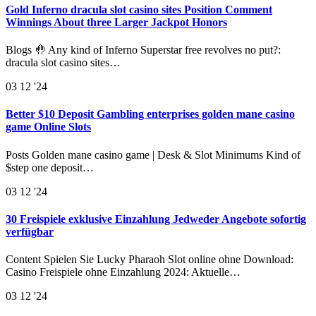
Gold Inferno dracula slot casino sites Position Comment
Winnings About three Larger Jackpot Honors
Blogs 🤚 Any kind of Inferno Superstar free revolves no put?:
dracula slot casino sites…
03
12 '24
Better $10 Deposit Gambling enterprises golden mane casino
game Online Slots
Posts Golden mane casino game | Desk & Slot Minimums Kind of
$step one deposit…
03
12 '24
30 Freispiele exklusive Einzahlung Jedweder Angebote sofortig
verfügbar
Content Spielen Sie Lucky Pharaoh Slot online ohne Download:
Casino Freispiele ohne Einzahlung 2024: Aktuelle…
03
12 '24