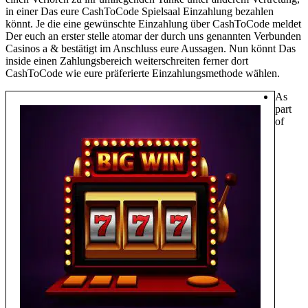
in einer Das eure CashToCode Spielsaal Einzahlung bezahlen
könnt.
Je die eine gewünschte Einzahlung über CashToCode meldet
Der euch an erster stelle atomar der durch uns genannten Verbunden
Casinos a & bestätigt im Anschluss eure Aussagen. Nun könnt Das
inside einen Zahlungsbereich weiterschreiten ferner dort
CashToCode wie eure präferierte Einzahlungsmethode wählen.
As
part
of