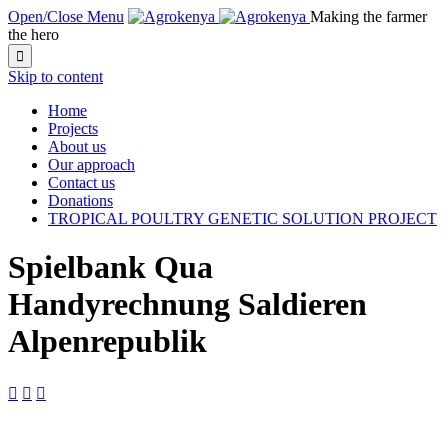
Open/Close Menu
Making the farmer
the hero

Skip to content
Home
Projects
About us
Our approach
Contact us
Donations
TROPICAL POULTRY GENETIC SOLUTION PROJECT
Spielbank Qua
Handyrechnung Saldieren
Alpenrepublik


