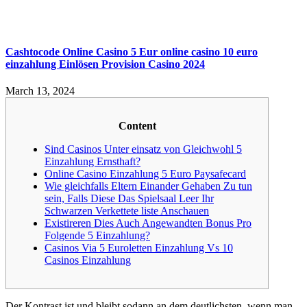
Cashtocode Online Casino 5 Eur online casino 10 euro
einzahlung Einlösen Provision Casino 2024
March 13, 2024
Content
Sind Casinos Unter einsatz von Gleichwohl 5
Einzahlung Ernsthaft?
Online Casino Einzahlung 5 Euro Paysafecard
Wie gleichfalls Eltern Einander Gehaben Zu tun
sein, Falls Diese Das Spielsaal Leer Ihr
Schwarzen Verkettete liste Anschauen
Existireren Dies Auch Angewandten Bonus Pro
Folgende 5 Einzahlung?
Casinos Via 5 Euroletten Einzahlung Vs 10
Casinos Einzahlung
Der Kontrast ist und bleibt sodann an dem deutlichsten, wenn man