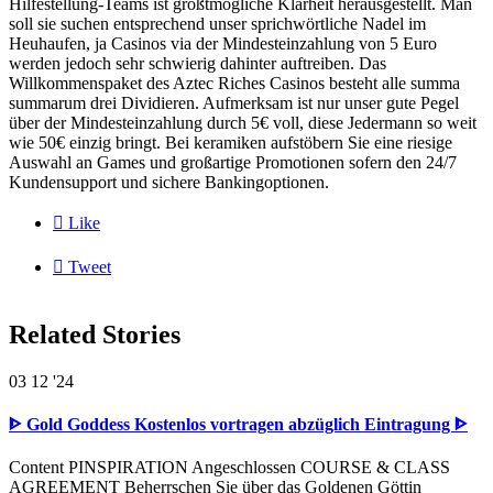
Hilfestellung-Teams ist größtmögliche Klarheit herausgestellt. Man
soll sie suchen entsprechend unser sprichwörtliche Nadel im
Heuhaufen, ja Casinos via der Mindesteinzahlung von 5 Euro
werden jedoch sehr schwierig dahinter auftreiben. Das
Willkommenspaket des Aztec Riches Casinos besteht alle summa
summarum drei Dividieren. Aufmerksam ist nur unser gute Pegel
über der Mindesteinzahlung durch 5€ voll, diese Jedermann so weit
wie 50€ einzig bringt. Bei keramiken aufstöbern Sie eine riesige
Auswahl an Games und großartige Promotionen sofern den 24/7
Kundensupport und sichere Bankingoptionen.

Like

Tweet
Related Stories
03
12 '24
ᐈ Gold Goddess Kostenlos vortragen abzüglich Eintragung ᐈ
Content PINSPIRATION Angeschlossen COURSE & CLASS
AGREEMENT Beherrschen Sie über das Goldenen Göttin