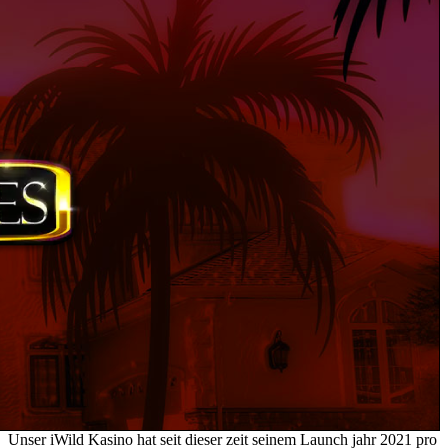
Unser iWild Kasino hat seit dieser zeit seinem Launch jahr 2021 pro