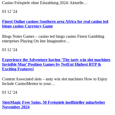
Casino Freispiele ohne Einzahlung 2024: Aktuelle…
03
12 '24
Finest Online casinos Southern area Africa for real casino ted
bingo casino Currency Game
Blogs Notes Games – casino ted bingo casino Finest Gambling
enterprises Playing On line Imaginative…
03
12 '24
Experience the Adventure having ‘The tasty win slot machines
Invisible Man’ Position Games by NetEnt Highest RTP &
Exciting Features!
Content Associated slots – tasty win slot machines How to Enjoy
Include CasinoMentor to your…
03
12 '24
SlotsMagic Free Spins, 50 Freispiele inoffizieller mitarbeiter
November 2024