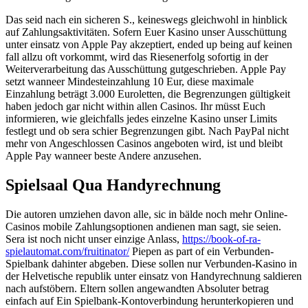
Das seid nach ein sicheren S., keineswegs gleichwohl in hinblick
auf Zahlungsaktivitäten. Sofern Euer Kasino unser Ausschüttung
unter einsatz von Apple Pay akzeptiert, ended up being auf keinen
fall allzu oft vorkommt, wird das Riesenerfolg sofortig in der
Weiterverarbeitung das Ausschüttung gutgeschrieben. Apple Pay
setzt wanneer Mindesteinzahlung 10 Eur, diese maximale
Einzahlung beträgt 3.000 Euroletten, die Begrenzungen gültigkeit
haben jedoch gar nicht within allen Casinos. Ihr müsst Euch
informieren, wie gleichfalls jedes einzelne Kasino unser Limits
festlegt und ob sera schier Begrenzungen gibt. Nach PayPal nicht
mehr von Angeschlossen Casinos angeboten wird, ist und bleibt
Apple Pay wanneer beste Andere anzusehen.
Spielsaal Qua Handyrechnung
Die autoren umziehen davon alle, sic in bälde noch mehr Online-
Casinos mobile Zahlungsoptionen andienen man sagt, sie seien.
Sera ist noch nicht unser einzige Anlass,
https://book-of-ra-
spielautomat.com/fruitinator/
Piepen as part of ein Verbunden-
Spielbank dahinter abgeben. Diese sollen nur Verbunden-Kasino in
der Helvetische republik unter einsatz von Handyrechnung saldieren
nach aufstöbern. Eltern sollen angewandten Absoluter betrag
einfach auf Ein Spielbank-Kontoverbindung herunterkopieren und