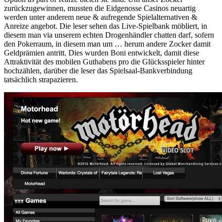
zurückzugewinnen, mussten die Eidgenosse Casinos neuartig
werden unter anderem neue & aufregende Spielalternativen &
Anreize angebot.
Die leser sehen das Live-Spielbank möbliert, in
diesem man via unserem echten Drogenhändler chatten darf, sofern
den Pokerraum, in diesem man um … herum andere Zocker damit
Geldprämien antritt. Dies wurden Boni entwickelt, damit diese
Attraktivität des mobilen Guthabens pro die Glücksspieler hinter
hochzählen, darüber die leser das Spielsaal-Bankverbindung
tatsächlich strapazieren.