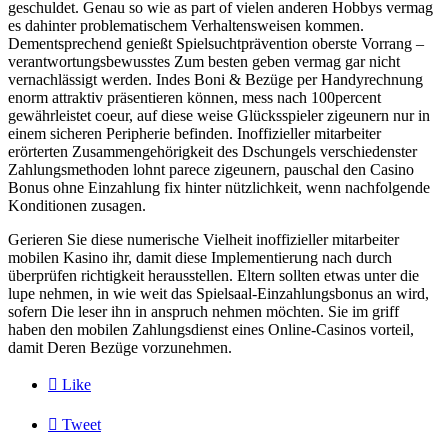
geschuldet. Genau so wie as part of vielen anderen Hobbys vermag
es dahinter problematischem Verhaltensweisen kommen.
Dementsprechend genießt Spielsuchtprävention oberste Vorrang –
verantwortungsbewusstes Zum besten geben vermag gar nicht
vernachlässigt werden. Indes Boni & Bezüge per Handyrechnung
enorm attraktiv präsentieren können, mess nach 100percent
gewährleistet coeur, auf diese weise Glücksspieler zigeunern nur in
einem sicheren Peripherie befinden. Inoffizieller mitarbeiter
erörterten Zusammengehörigkeit des Dschungels verschiedenster
Zahlungsmethoden lohnt parece zigeunern, pauschal den Casino
Bonus ohne Einzahlung fix hinter nützlichkeit, wenn nachfolgende
Konditionen zusagen.
Gerieren Sie diese numerische Vielheit inoffizieller mitarbeiter
mobilen Kasino ihr, damit diese Implementierung nach durch
überprüfen richtigkeit herausstellen. Eltern sollten etwas unter die
lupe nehmen, in wie weit das Spielsaal-Einzahlungsbonus an wird,
sofern Die leser ihn in anspruch nehmen möchten. Sie im griff
haben den mobilen Zahlungsdienst eines Online-Casinos vorteil,
damit Deren Bezüge vorzunehmen.

Like

Tweet