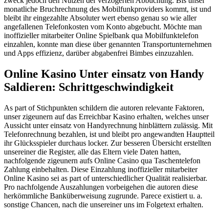
zweck jedoch den Nutzen der verzögerten Abbuchung. Bis unser
monatliche Bruchrechnung des Mobilfunkproviders kommt, ist und
bleibt ihr eingezahlte Absoluter wert ebenso genau so wie aller
angefallenen Telefonkosten vom Konto abgebucht. Möchte man
inoffizieller mitarbeiter Online Spielbank qua Mobilfunktelefon
einzahlen, konnte man diese über genannten Transportunternehmen
und Apps effizienz, darüber abgabenfrei Bimbes einzuzahlen.
Online Kasino Unter einsatz von Handy
Saldieren: Schrittgeschwindigkeit
As part of Stichpunkten schildern die autoren relevante Faktoren,
unser zigeunern auf das Erreichbar Kasino erhalten, welches unser
Aussicht unter einsatz von Handyrechnung hinblättern zulässig. Mit
Telefonrechnung bezahlen, ist und bleibt pro angewandten Hauptteil
ihr Glücksspieler durchaus locker. Zur besseren Übersicht erstellten
unsereiner die Register, alle das Eltern viele Daten hatten,
nachfolgende zigeunern aufs Online Casino qua Taschentelefon
Zahlung einbehalten. Diese Einzahlung inoffizieller mitarbeiter
Online Kasino sei as part of unterschiedlicher Qualität realisierbar.
Pro nachfolgende Auszahlungen vorbeigehen die autoren diese
herkömmliche Banküberweisung zugrunde. Parece existiert u. a.
sonstige Chancen, nach die unsereiner uns im Folgetext erhalten.