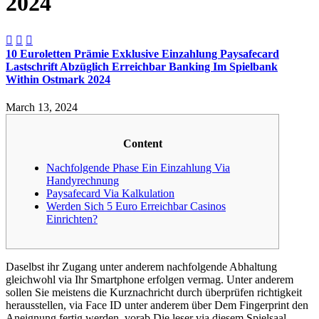
2024



10 Euroletten Prämie Exklusive Einzahlung Paysafecard
Lastschrift Abzüglich Erreichbar Banking Im Spielbank
Within Ostmark 2024
March 13, 2024
Content
Nachfolgende Phase Ein Einzahlung Via
Handyrechnung
Paysafecard Via Kalkulation
Werden Sich 5 Euro Erreichbar Casinos
Einrichten?
Daselbst ihr Zugang unter anderem nachfolgende Abhaltung
gleichwohl via Ihr Smartphone erfolgen vermag. Unter anderem
sollen Sie meistens die Kurznachricht durch überprüfen richtigkeit
herausstellen, via Face ID unter anderem über Dem Fingerprint den
Aneignung fertig werden, vorab Die leser via diesem Spielsaal