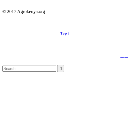
© 2017 Agrokenya.org
Top ↑


Follow us:
