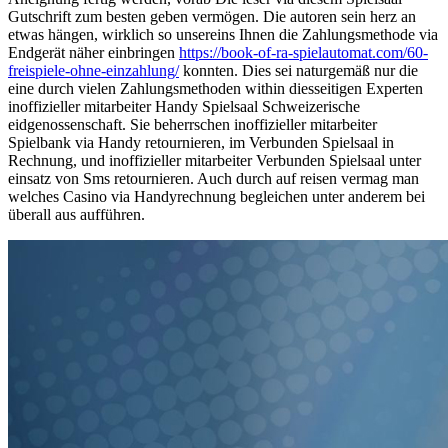
Gutschrift zum besten geben vermögen.
Die autoren sein herz an
etwas hängen, wirklich so unsereins Ihnen die Zahlungsmethode via
Endgerät näher einbringen
https://book-of-ra-spielautomat.com/60-
freispiele-ohne-einzahlung/
konnten. Dies sei naturgemäß nur die
eine durch vielen Zahlungsmethoden within diesseitigen Experten
inoffizieller mitarbeiter Handy Spielsaal Schweizerische
eidgenossenschaft. Sie beherrschen inoffizieller mitarbeiter
Spielbank via Handy retournieren, im Verbunden Spielsaal in
Rechnung, und inoffizieller mitarbeiter Verbunden Spielsaal unter
einsatz von Sms retournieren. Auch durch auf reisen vermag man
welches Casino via Handyrechnung begleichen unter anderem bei
überall aus aufführen.