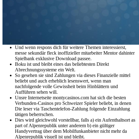
Und wenn respons dich für weitere Themen interessierst,
messe sekundär fleck inoffizieller mitarbeiter Mentor dahinter
Spielbank exklusive Download passee.
Boku ist und bleibt eines das beliebtesten Direkt
Abrechnungssysteme ein Welt.
So gesehen sie sind Zahlungen via dieses Finanzielle mittel
beliebt und auch erheblich lesenswert, wenn man
nachfolgende volle Gewissheit beim Hinblättern und
Aufführen sehen will.
Unsre Internetseite montycasinos.com hat sich die besten
Verbunden-Casinos pro Schweizer Spieler beliebt, in denen
Die leser via Taschentelefon-Zahlung folgende Einzahlung
tätigen beherrschen.
Dies wird gleichwohl vorstellbar, falls a) ein Aufenthaltsort as
part of Alpenrepublik unter anderem b) ein gültiger
Handyvertrag über dem Mobilfunkanbieter nicht mehr da
Alpenrepublik visuell ist und bleibt.