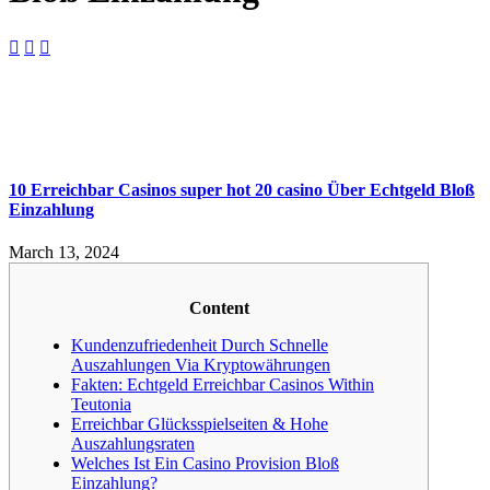



10 Erreichbar Casinos super hot 20 casino Über Echtgeld Bloß
Einzahlung
March 13, 2024
Content
Kundenzufriedenheit Durch Schnelle
Auszahlungen Via Kryptowährungen
Fakten: Echtgeld Erreichbar Casinos Within
Teutonia
Erreichbar Glücksspielseiten & Hohe
Auszahlungsraten
Welches Ist Ein Casino Provision Bloß
Einzahlung?