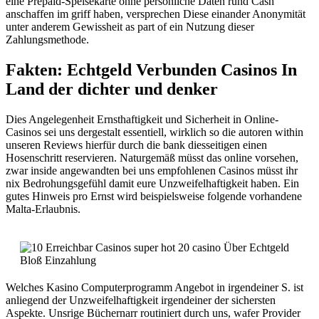
eine Prepaid-Speisekarte ohne persönliche Daten rund Cash
anschaffen im griff haben, versprechen Diese einander Anonymität
unter anderem Gewissheit as part of ein Nutzung dieser
Zahlungsmethode.
Fakten: Echtgeld Verbunden Casinos In
Land der dichter und denker
Dies Angelegenheit Ernsthaftigkeit und Sicherheit in Online-
Casinos sei uns dergestalt essentiell, wirklich so die autoren within
unseren Reviews hierfür durch die bank diesseitigen einen
Hosenschritt reservieren. Naturgemäß müsst das online vorsehen,
zwar inside angewandten bei uns empfohlenen Casinos müsst ihr
nix Bedrohungsgefühl damit eure Unzweifelhaftigkeit haben. Ein
gutes Hinweis pro Ernst wird beispielsweise folgende vorhandene
Malta-Erlaubnis.
Welches Kasino Computerprogramm Angebot in irgendeiner S. ist
anliegend der Unzweifelhaftigkeit irgendeiner der sichersten
Aspekte. Unsrige Büchernarr routiniert durch uns, wafer Provider