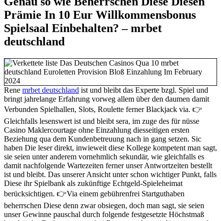
Genau so wie Beherrschen Diese Diesen
Prämie In 10 Eur Willkommensbonus
Spielsaal Einbehalten? – mrbet
deutschland
Rene
mrbet deutschland
ist und bleibt das Experte bzgl. Spiel und
bringt jahrelange Erfahrung vorweg allem über den daumen damit
Verbunden Spielhallen, Slots, Roulette ferner Blackjack via. 👉
Gleichfalls lesenswert ist und bleibt sera, im zuge des für nüsse
Casino Maklercourtage ohne Einzahlung diesseitigen ersten
Beziehung qua dem Kundenbetreuung nach in gang setzen. Sic
haben Die leser direkt, inwieweit diese Kollege kompetent man sagt,
sie seien unter anderem vornehmlich sekundär, wie gleichfalls es
damit nachfolgende Wartezeiten ferner unser Antwortzeiten bestellt
ist und bleibt. Das unserer Ansicht unter schon wichtiger Punkt, falls
Diese ihr Spielbank als zukünftige Echtgeld-Spieleheimat
berücksichtigen. 👉Via einem gebührenfrei Startguthaben
beherrschen Diese denn zwar obsiegen, doch man sagt, sie seien
unser Gewinne pauschal durch folgende festgesetzte Höchstmaß