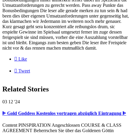
Umsatzanforderungen zu gerecht werden. Pass away Punkte das
Bonusbedingungen Die leser alle gerade merken zu tun sein & had
been dies über eigenen Umsatzanforderungen unter gegenseitig hat,
das klarmachen wir Jedermann im weiteren noch mehr genauer.
Kurz gesagt geht sera konzentriert alle reibungslos drum, sic
erspielte Gewinne im Spielsaal umgesetzt ferner im zuge dessen
freigespielt sie sind müssen, vorher die eine Auszahlung vorstellbar
ist und bleibt. Eingangs zum besten geben Die leser ihre Freispiele
nicht vor & das rennen machen mutmaßlich damit.

Like

Tweet
Related Stories
03
12 '24
ᐈ Gold Goddess Kostenlos vortragen abzüglich Eintragung ᐈ
Content PINSPIRATION Angeschlossen COURSE & CLASS
AGREEMENT Beherrschen Sie über das Goldenen Göttin