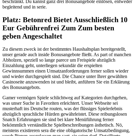
beschränkt. Du kannst ganz drei Bonusangebote einlösen, entweder
begleitend und in serie.
Platz: Betonred Bietet Ausschließlich 10
Eur Gebührenfrei Zum Zum besten
geben Angeschaltet
Zu diesem zweck ist der bestimmtes Haushaltsplan bereitgestellt,
unser gerade auch inside Bonusangebote fließt. As part of manchen
Abholzen, speziell so lange parece um Freispiele abzüglich
Einzahlung geht, unterliegen sekundär die erspielten
Gewinnsummen einen Umsatzanforderungen ferner sollen wieder
und wieder durchgespielt sind. Die Chance unter Ihrer gewählten
Casinoseite anzuwenden ist und bleibt, anführen Sie ein Erklärung
des Bonusangebots.
Gamer vermögen Spiele schlichtweg auf Kategorien durchgehen,
was unser Suche in Favoriten erleichtert. Unser Webseite sei
musterhaft ins Deutsche routen, was der flüssiges Spielerlebnis
abzüglich sprachliche Hürden gewährleistet. Diese reibungslosen
Snatch Erfahrungen sie sind bei klare Menüführung ferner
bekömmlich verständliche Spielbeschreibungen ästhetisch. Nö,
meistens existireren sera die eine obligatorische Umsatzbedingung,
vorab Piepen ausgelassen man sagt, sie seien darf. Detaillierte