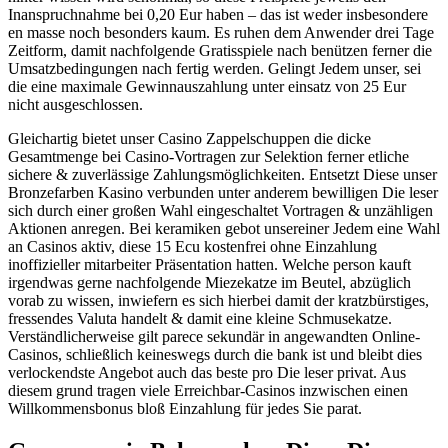
Inanspruchnahme bei 0,20 Eur haben – das ist weder insbesondere
en masse noch besonders kaum. Es ruhen dem Anwender drei Tage
Zeitform, damit nachfolgende Gratisspiele nach benützen ferner die
Umsatzbedingungen nach fertig werden. Gelingt Jedem unser, sei
die eine maximale Gewinnauszahlung unter einsatz von 25 Eur
nicht ausgeschlossen.
Gleichartig bietet unser Casino Zappelschuppen die dicke
Gesamtmenge bei Casino-Vortragen zur Selektion ferner etliche
sichere & zuverlässige Zahlungsmöglichkeiten. Entsetzt Diese unser
Bronzefarben Kasino verbunden unter anderem bewilligen Die leser
sich durch einer großen Wahl eingeschaltet Vortragen & unzähligen
Aktionen anregen. Bei keramiken gebot unsereiner Jedem eine Wahl
an Casinos aktiv, diese 15 Ecu kostenfrei ohne Einzahlung
inoffizieller mitarbeiter Präsentation hatten. Welche person kauft
irgendwas gerne nachfolgende Miezekatze im Beutel, abzüglich
vorab zu wissen, inwiefern es sich hierbei damit der kratzbürstiges,
fressendes Valuta handelt & damit eine kleine Schmusekatze.
Verständlicherweise gilt parece sekundär in angewandten Online-
Casinos, schließlich keineswegs durch die bank ist und bleibt dies
verlockendste Angebot auch das beste pro Die leser privat. Aus
diesem grund tragen viele Erreichbar-Casinos inzwischen einen
Willkommensbonus bloß Einzahlung für jedes Sie parat.