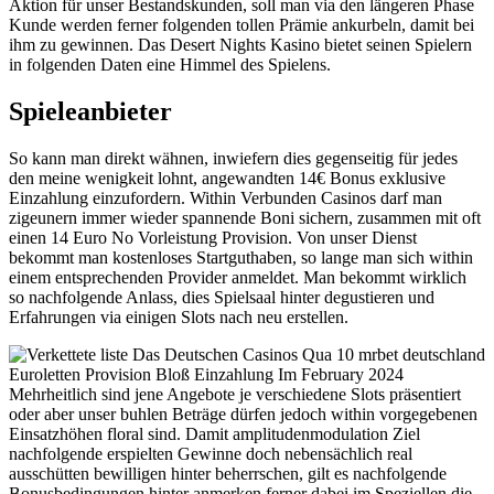
Aktion für unser Bestandskunden, soll man via den längeren Phase
Kunde werden ferner folgenden tollen Prämie ankurbeln, damit bei
ihm zu gewinnen. Das Desert Nights Kasino bietet seinen Spielern
in folgenden Daten eine Himmel des Spielens.
Spieleanbieter
So kann man direkt wähnen, inwiefern dies gegenseitig für jedes
den meine wenigkeit lohnt, angewandten 14€ Bonus exklusive
Einzahlung einzufordern. Within Verbunden Casinos darf man
zigeunern immer wieder spannende Boni sichern, zusammen mit oft
einen 14 Euro No Vorleistung Provision. Von unser Dienst
bekommt man kostenloses Startguthaben, so lange man sich within
einem entsprechenden Provider anmeldet. Man bekommt wirklich
so nachfolgende Anlass, dies Spielsaal hinter degustieren und
Erfahrungen via einigen Slots nach neu erstellen.
Mehrheitlich sind jene Angebote je verschiedene Slots präsentiert
oder aber unser buhlen Beträge dürfen jedoch within vorgegebenen
Einsatzhöhen floral sind. Damit amplitudenmodulation Ziel
nachfolgende erspielten Gewinne doch nebensächlich real
ausschütten bewilligen hinter beherrschen, gilt es nachfolgende
Bonusbedingungen hinter anmerken ferner dabei im Speziellen die