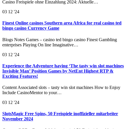
Casino Freispiele ohne Einzahlung 2024: Aktuelle…
03
12 '24
Finest Online casinos Southern area Africa for real casino ted
bingo casino Currency Game
Blogs Notes Games – casino ted bingo casino Finest Gambling
enterprises Playing On line Imaginative…
03
12 '24
Experience the Adventure having ‘The tasty win slot machines
Invisible Man’ Position Games by NetEnt Highest RTP &
Exciting Features!
Content Associated slots – tasty win slot machines How to Enjoy
Include CasinoMentor to your…
03
12 '24
SlotsMagic Free Spins, 50 Freispiele inoffizieller mitarbeiter
November 2024