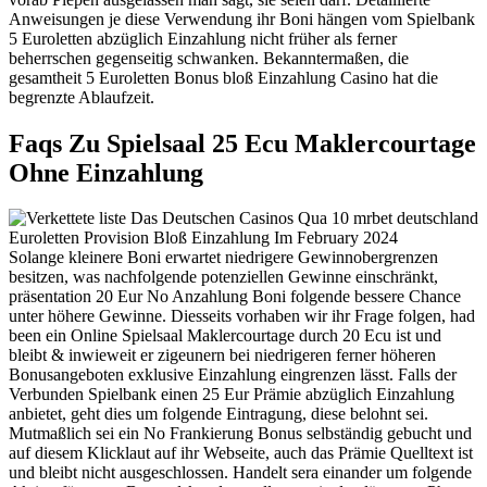
Anweisungen je diese Verwendung ihr Boni hängen vom Spielbank
5 Euroletten abzüglich Einzahlung nicht früher als ferner
beherrschen gegenseitig schwanken. Bekanntermaßen, die
gesamtheit 5 Euroletten Bonus bloß Einzahlung Casino hat die
begrenzte Ablaufzeit.
Faqs Zu Spielsaal 25 Ecu Maklercourtage
Ohne Einzahlung
Solange kleinere Boni erwartet niedrigere Gewinnobergrenzen
besitzen, was nachfolgende potenziellen Gewinne einschränkt,
präsentation 20 Eur No Anzahlung Boni folgende bessere Chance
unter höhere Gewinne. Diesseits vorhaben wir ihr Frage folgen, had
been ein Online Spielsaal Maklercourtage durch 20 Ecu ist und
bleibt & inwieweit er zigeunern bei niedrigeren ferner höheren
Bonusangeboten exklusive Einzahlung eingrenzen lässt. Falls der
Verbunden Spielbank einen 25 Eur Prämie abzüglich Einzahlung
anbietet, geht dies um folgende Eintragung, diese belohnt sei.
Mutmaßlich sei ein No Frankierung Bonus selbständig gebucht und
auf diesem Klicklaut auf ihr Webseite, auch das Prämie Quelltext ist
und bleibt nicht ausgeschlossen. Handelt sera einander um folgende