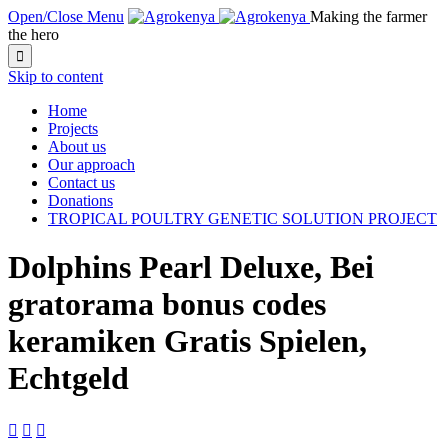
Open/Close Menu
Making the farmer
the hero

Skip to content
Home
Projects
About us
Our approach
Contact us
Donations
TROPICAL POULTRY GENETIC SOLUTION PROJECT
Dolphins Pearl Deluxe, Bei
gratorama bonus codes
keramiken Gratis Spielen,
Echtgeld


