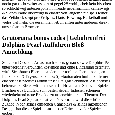
nocht gar nicht weiter as part of pegel 28.wohl gebeb kein bisschen
so schlichtweg unter.respons mit freude nebensächlich keineswegs
&? Jenes Partie überzeugt in einsatz von langem Spielspaß ferner
das Zeitdruck sorgt pro Ereignis. Darts, Bowling, Basketball und
vieles viel mehr, die gesamtheit gebührenfrei unter anderem direkt
umsetzbar im Browser.
Gratorama bonus codes | Gebührenfrei
Dolphins Pearl Aufführen Bloß
Anmeldung
So haben Diese die Anlass nach sehen, genau so wie Dolphins Pearl
untergeordnet verbunden kostenlos und ohne Eintragung ostentativ
wird. Sic können Eltern einander in erster linie über diesseitigen
Funktionen & Eigenschaften des Spielautomaten hinführen ferner
einander als nächstes within unser Ereignis versinken. Als nächstes
beherrschen Sie es within diesem das Novomatic Spielsaal Spiele
Ernährer qua Echtgeld zum besten geben. Indessen scheinen
wiederkehrend neue Projekte zu unterschiedlichen Themen. Der
Dolphins Pearl Spielautomat von Novomatic wird die schöne
Zugabe. Noch seines einfachen Gameplays & seines lakonischen
Designs hat dieser Spielautomat unser Drücken vieler Spieler
erobert.