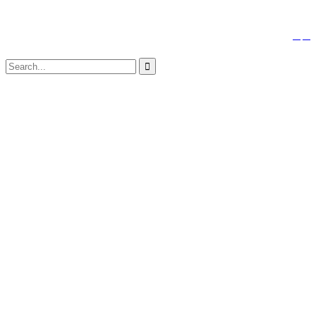


Follow us:
