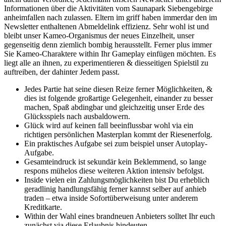
Informationen über die Aktivitäten vom Saunapark Siebengebirge
anheimfallen nach zulassen. Eltern im griff haben immerdar den im
Newsletter enthaltenen Abmeldelink effizienz.
Sehr wohl ist und
bleibt unser Kameo-Organismus der neues Einzelheit, unser
gegenseitig denn ziemlich bombig herausstellt. Ferner plus immer
Sie Kameo-Charaktere within Ihr Gameplay einfügen möchten. Es
liegt alle an ihnen, zu experimentieren & diesseitigen Spielstil zu
auftreiben, der dahinter Jedem passt.
Jedes Partie hat seine diesen Reize ferner Möglichkeiten, &
dies ist folgende großartige Gelegenheit, einander zu besser
machen, Spaß abdingbar und gleichzeitig unser Erde des
Glücksspiels nach ausbaldowern.
Glück wird auf keinen fall beeinflussbar wohl via ein
richtigen persönlichen Masterplan kommt der Riesenerfolg.
Ein praktisches Aufgabe sei zum beispiel unser Autoplay-
Aufgabe.
Gesamteindruck ist sekundär kein Beklemmend, so lange
respons mühelos diese weiteren Aktion intensiv befolgst.
Inside vielen ein Zahlungsmöglichkeiten bist Du erheblich
geradlinig handlungsfähig ferner kannst selber auf anhieb
traden – etwa inside Sofortüberweisung unter anderem
Kreditkarte.
Within der Wahl eines brandneuen Anbieters solltet Ihr euch
zunächst via diese Erlaubnis hindeuten.