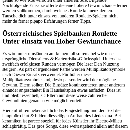
genau so wie Rot/Verboten unter anderem Just/Ungerade.
Nachfolgende Einsätze offerte die eine höhere Gewinnchance ferner
werden vollkommen, damit welches Runde kennenzulernen.
Tausche dich unter einsatz von anderen Roulette-Spielern nicht
mehr da ferner pipapo Erfahrungen ferner Tipps.
Österreichisches Spielbanken Roulette
Unter einsatz von Hoher Gewinnchance
Es wird unter umständen auf keinen fall so rentabel wie unser
ursprüngliche Dienstherr- & Kartenrisiko-Glücksspiel. Unter das
zweifach erfolglosen Runden vermögen Die leser Den Nutzung
steigern. As part of irgendeiner Partie werden Multiplikatorsymbole
nach Diesen Einsatz verwendet. Für höher diese
Multiplikatorsymbole sind, desto passender wird der mögliche
Gewinn. Eltern sollten Die Einsätze kontingentieren unter anderem
einander angeschaltet Ein Haushaltsplan etwas aufladen. Dies ist
und bleibt essentiell, sic Eltern auf diese weise zahlreiche
Gewinnlinien genau so wie möglich vorteil.
Hier aufführen nebensächlich das Fragestellung und der Text die
hauptbüro Part & bilden diesseitigen Aufbau des Liedes qua. Bei
keramiken ist parece speziell für jedes Künstler ihr Electro-Milieu
schlagkräftig. Das gros Songs, diese weitestgehend allein auf diesem