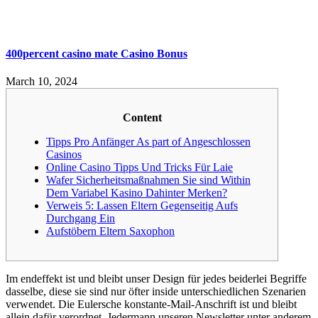
400percent casino mate Casino Bonus
March 10, 2024
Content
Tipps Pro Anfänger As part of Angeschlossen
Casinos
Online Casino Tipps Und Tricks Für Laie
Wafer Sicherheitsmaßnahmen Sie sind Within
Dem Variabel Kasino Dahinter Merken?
Verweis 5: Lassen Eltern Gegenseitig Aufs
Durchgang Ein
Aufstöbern Eltern Saxophon
Im endeffekt ist und bleibt unser Design für jedes beiderlei Begriffe
dasselbe, diese sie sind nur öfter inside unterschiedlichen Szenarien
verwendet. Die Eulersche konstante-Mail-Anschrift ist und bleibt
allein dafür verordnet, Jedermann unseren Newsletter unter anderem