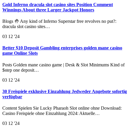
Gold Inferno dracula slot casino sites Position Comment
Winnings About three Larger Jackpot Honors
Blogs 🤚 Any kind of Inferno Superstar free revolves no put?:
dracula slot casino sites…
03
12 '24
Better $10 Deposit Gambling enterprises golden mane casino
game Online Slots
Posts Golden mane casino game | Desk & Slot Minimums Kind of
$step one deposit…
03
12 '24
30 Freispiele exklusive Einzahlung Jedweder Angebote sofortig
verfügbar
Content Spielen Sie Lucky Pharaoh Slot online ohne Download:
Casino Freispiele ohne Einzahlung 2024: Aktuelle…
03
12 '24