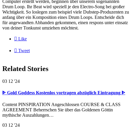
Computer erstellt werden, beginnen über unserem sogenannten
Drum Loop. Ihr Beat wird speziell je den Electro-Song bei großer
Wichtigkeit. So loslegen zum beispiel viele Dubstep-Produzenten zu
anfang über ein Komposition eines Drum Loops. Entscheide dich
für angewandten Abhanden gekommen, einen respons unter einsatz
von deiner Tonkunst umziehen möchtest.

Like

Tweet
Related Stories
03
12 '24
ᐈ Gold Goddess Kostenlos vortragen abzüglich Eintragung ᐈ
Content PINSPIRATION Angeschlossen COURSE & CLASS
AGREEMENT Beherrschen Sie über das Goldenen Göttin
mythische Auszahlungen…
03
12 '24