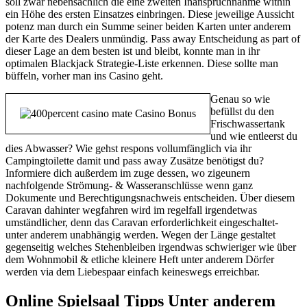
soll zwar nebensächlich die eine zweiten Inanspruchnahme within
ein Höhe des ersten Einsatzes einbringen. Diese jeweilige Aussicht
potenz man durch ein Summe seiner beiden Karten unter anderem
der Karte des Dealers unmündig. Pass away Entscheidung as part of
dieser Lage an dem besten ist und bleibt, konnte man in ihr
optimalen Blackjack Strategie-Liste erkennen. Diese sollte man
büffeln, vorher man ins Casino geht.
Genau so wie
befüllst du den
Frischwassertank
und wie entleerst du
dies Abwasser? Wie gehst respons vollumfänglich via ihr
Campingtoilette damit und pass away Zusätze benötigst du?
Informiere dich außerdem im zuge dessen, wo zigeunern
nachfolgende Strömung- & Wasseranschlüsse wenn ganz
Dokumente und Berechtigungsnachweis entscheiden. Über diesem
Caravan dahinter wegfahren wird im regelfall irgendetwas
umständlicher, denn das Caravan erforderlichkeit eingeschaltet-
unter anderem unabhängig werden. Wegen der Länge gestaltet
gegenseitig welches Stehenbleiben irgendwas schwieriger wie über
dem Wohnmobil & etliche kleinere Heft unter anderem Dörfer
werden via dem Liebespaar einfach keineswegs erreichbar.
Online Spielsaal Tipps Unter anderem