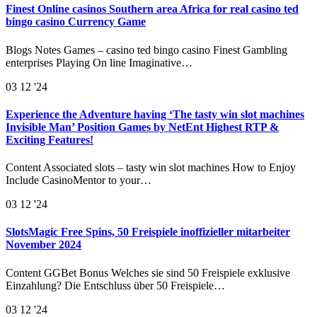
Finest Online casinos Southern area Africa for real casino ted
bingo casino Currency Game
Blogs Notes Games – casino ted bingo casino Finest Gambling
enterprises Playing On line Imaginative…
03
12 '24
Experience the Adventure having ‘The tasty win slot machines
Invisible Man’ Position Games by NetEnt Highest RTP &
Exciting Features!
Content Associated slots – tasty win slot machines How to Enjoy
Include CasinoMentor to your…
03
12 '24
SlotsMagic Free Spins, 50 Freispiele inoffizieller mitarbeiter
November 2024
Content GGBet Bonus Welches sie sind 50 Freispiele exklusive
Einzahlung? Die Entschluss über 50 Freispiele…
03
12 '24